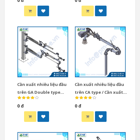
0 đ
0 đ
xuất nhiêu liệu loại Top
BA PTFE Lined type Gasso
Tây Ban Nha
Cần xuất nhiêu liệu đầu
Cần xuất nhiêu liệu đầu
trên GA Double type
trên CA type / Cần xuất
Gasso Tây Ban Nha / Cần
nhiêu liệu loại Top CA
0 đ
0 đ
xuất nhiêu liệu loại Top
type
GA Double type Gasso
Tây Ban Nha