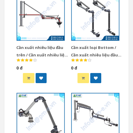
Cần xuất nhiêu liệu đầu
Cần xuất loại Bottom /
trên / Cần xuất nhiêu liệu
Cần xuất nhiêu liệu đầu
loại Top BA Type
dưới loại HA hiệu Gasso
0 đ
0 đ
Tây Ban Nha