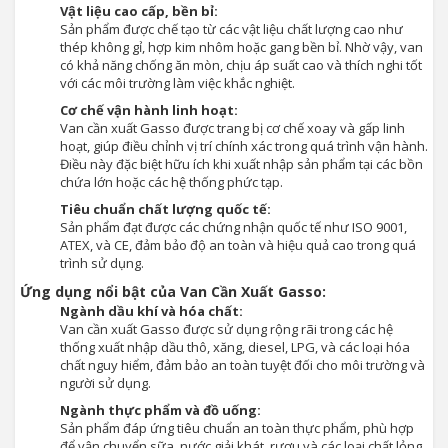
Vật liệu cao cấp, bền bỉ:
Sản phẩm được chế tạo từ các vật liệu chất lượng cao như
thép không gỉ, hợp kim nhôm hoặc gang bền bỉ. Nhờ vậy, van
có khả năng chống ăn mòn, chịu áp suất cao và thích nghi tốt
với các môi trường làm việc khắc nghiệt.
Cơ chế vận hành linh hoạt:
Van cần xuất Gasso được trang bị cơ chế xoay và gấp linh
hoạt, giúp điều chỉnh vị trí chính xác trong quá trình vận hành.
Điều này đặc biệt hữu ích khi xuất nhập sản phẩm tại các bồn
chứa lớn hoặc các hệ thống phức tạp.
Tiêu chuẩn chất lượng quốc tế:
Sản phẩm đạt được các chứng nhận quốc tế như ISO 9001,
ATEX, và CE, đảm bảo độ an toàn và hiệu quả cao trong quá
trình sử dụng.
Ứng dụng nổi bật của Van Cần Xuất Gasso:
Ngành dầu khí và hóa chất:
Van cần xuất Gasso được sử dụng rộng rãi trong các hệ
thống xuất nhập dầu thô, xăng, diesel, LPG, và các loại hóa
chất nguy hiểm, đảm bảo an toàn tuyệt đối cho môi trường và
người sử dụng.
Ngành thực phẩm và đồ uống:
Sản phẩm đáp ứng tiêu chuẩn an toàn thực phẩm, phù hợp
để vận chuyển sữa, nước giải khát, rượu và các loại chất lỏng