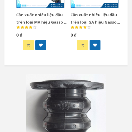
Cần xuất nhiêu liệu đầu
Cần xuất nhiêu liệu đầu
trên loại MA hiệu Gasso /
trên loại GA hiệu Gasso
Cần xuất nhiêu liệu loại
Tây Ban Nha / Cần xuất
0 đ
0 đ
Top MA type hiệu Gasso
nhiêu liệu loại Top GA
type hiệu Gasso Tây Ban
Nha