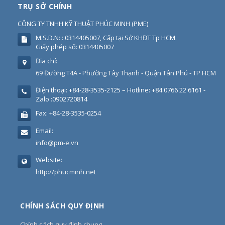
TRỤ SỞ CHÍNH
CÔNG TY TNHH KỸ THUẬT PHÚC MINH
(
PME
)
M.S.D.N: : 0314405007, Cấp tại Sở KHĐT Tp HCM.
Giấy phép số: 0314405007
Địa chỉ:
69 Đường T4A - Phường Tây Thạnh - Quận Tân Phú - TP HCM
Điện thoại:
+84-28-3535-2125 – Hotline: +84 0766 22 6161 -
Zalo :0902720814
Fax:
+84-28-3535-0254
Email:
info@pm-e.vn
Website:
http://phucminh.net
CHÍNH SÁCH QUY ĐỊNH
Chính sách quy định chung