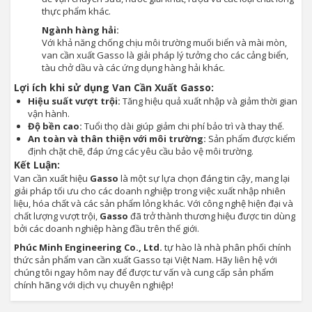
thực phẩm khác.
Ngành hàng hải:
Với khả năng chống chịu môi trường muối biển và mài mòn,
van cần xuất Gasso là giải pháp lý tưởng cho các cảng biển,
tàu chở dầu và các ứng dụng hàng hải khác.
Lợi ích khi sử dụng Van Cần Xuất Gasso:
Hiệu suất vượt trội:
Tăng hiệu quả xuất nhập và giảm thời gian
vận hành.
Độ bền cao:
Tuổi thọ dài giúp giảm chi phí bảo trì và thay thế.
An toàn và thân thiện với môi trường:
Sản phẩm được kiểm
định chặt chẽ, đáp ứng các yêu cầu bảo vệ môi trường.
Kết Luận:
Van cần xuất hiệu
Gasso
là một sự lựa chọn đáng tin cậy, mang lại
giải pháp tối ưu cho các doanh nghiệp trong việc xuất nhập nhiên
liệu, hóa chất và các sản phẩm lỏng khác. Với công nghệ hiện đại và
chất lượng vượt trội,
Gasso
đã trở thành thương hiệu được tin dùng
bởi các doanh nghiệp hàng đầu trên thế giới.
Phúc Minh Engineering Co., Ltd.
tự hào là nhà phân phối chính
thức sản phẩm van cần xuất Gasso tại Việt Nam. Hãy liên hệ với
chúng tôi ngay hôm nay để được tư vấn và cung cấp sản phẩm
chính hãng với dịch vụ chuyên nghiệp!