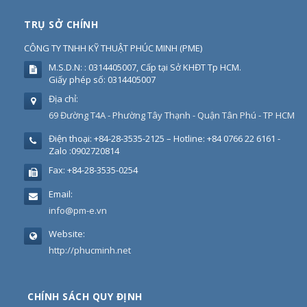
TRỤ SỞ CHÍNH
CÔNG TY TNHH KỸ THUẬT PHÚC MINH
(
PME
)
M.S.D.N: : 0314405007, Cấp tại Sở KHĐT Tp HCM.
Giấy phép số: 0314405007
Địa chỉ:
69 Đường T4A - Phường Tây Thạnh - Quận Tân Phú - TP HCM
Điện thoại:
+84-28-3535-2125 – Hotline: +84 0766 22 6161 -
Zalo :0902720814
Fax:
+84-28-3535-0254
Email:
info@pm-e.vn
Website:
http://phucminh.net
CHÍNH SÁCH QUY ĐỊNH