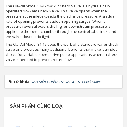
The Cla-Val Model 81-12/681-12 Check Valve is a hydraulically
operated No-Slam Check Valve. This valve opens when the
pressure at the inlet exceeds the discharge pressure. A gradual
rate of opening prevents sudden opening surges. When a
pressure reversal occurs the higher downstream pressure is
applied to the cover chamber through the control tube lines, and
the valve closes drip tight.
The Cla-Val Model 81-12 does the work of a standard wafer check
valve and provides many additional benefits that make it an ideal
choice for variable speed drive pump applications where a check
valve is needed to prevent return flow.
Từ khóa:
VAN MỘT CHIỀU CLA-VAL 81-12 Check Valve
SẢN PHẨM CÙNG LOẠI