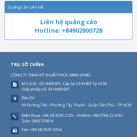
Quảng Cáo Liên kết
Liên hệ quảng cáo
Hotline: +84902800728
TRỤ SỞ CHÍNH
CÔNG TY TNHH KỸ THUẬT PHÚC MINH
(
PME
)
M.S.D.N: : 0314405007, Cấp tại Sở KHĐT Tp HCM.
Giấy phép số: 0314405007
Địa chỉ:
69 Đường T4A - Phường Tây Thạnh - Quận Tân Phú - TP HCM
Điện thoại:
+84-28-3535-2125 – Hotline: +84 0766 22 6161 -
Zalo :0902720814
Fax:
+84-28-3535-0254