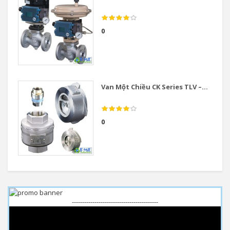
0
Van Một Chiều CK Series TLV –...
0
------------------------------------------