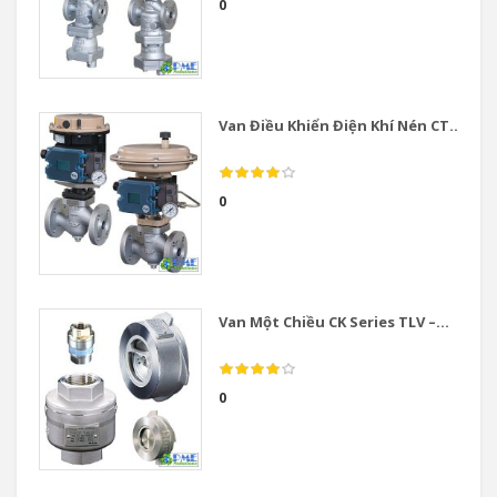
0
Van Điều Khiển Điện Khí Nén CT...
0
Van Một Chiều CK Series TLV –...
0