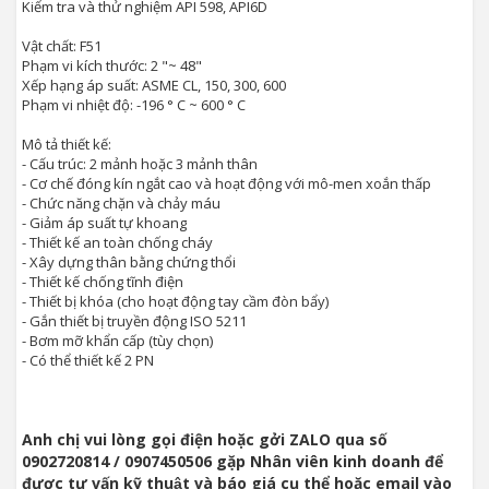
Kiểm tra và thử nghiệm API 598, API6D
Vật chất: F51
Phạm vi kích thước: 2 "~ 48"
Xếp hạng áp suất: ASME CL, 150, 300, 600
Phạm vi nhiệt độ: -196 ° C ~ 600 ° C
Mô tả thiết kế:
- Cấu trúc: 2 mảnh hoặc 3 mảnh thân
- Cơ chế đóng kín ngắt cao và hoạt động với mô-men xoắn thấp
- Chức năng chặn và chảy máu
- Giảm áp suất tự khoang
- Thiết kế an toàn chống cháy
- Xây dựng thân bằng chứng thổi
- Thiết kế chống tĩnh điện
- Thiết bị khóa (cho hoạt động tay cầm đòn bẩy)
- Gắn thiết bị truyền động ISO 5211
- Bơm mỡ khẩn cấp (tùy chọn)
- Có thể thiết kế 2 PN
Anh chị vui lòng gọi điện hoặc gởi ZALO qua số
0902720814 / 0907450506 gặp Nhân viên kinh doanh để
được tư vấn kỹ thuật và báo giá cụ thể hoặc email vào