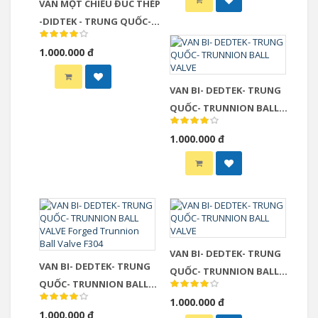
VAN MỘT CHIỀU ĐÚC THÉP
-DIDTEK - TRUNG QUỐC-
High Pressure 2500LB PSB
1.000.000 đ
Butt Welded Tilting Disc
Check Valve
VAN BI- DEDTEK- TRUNG
QUỐC- TRUNNION BALL
VALVE
1.000.000 đ
VAN BI- DEDTEK- TRUNG
VAN BI- DEDTEK- TRUNG
QUỐC- TRUNNION BALL
QUỐC- TRUNNION BALL
VALVE
VALVE Forged Trunnion
1.000.000 đ
1.000.000 đ