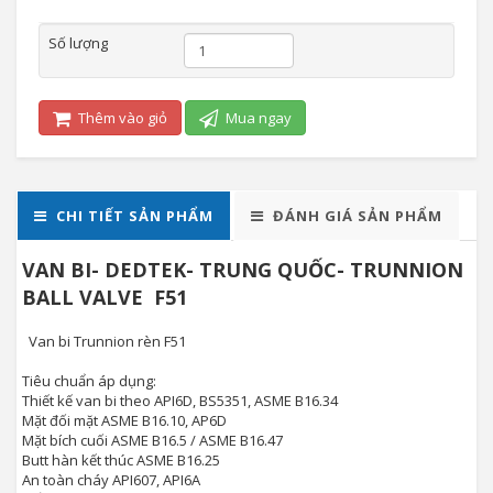
Số lượng
Thêm vào giỏ
Mua ngay
CHI TIẾT SẢN PHẨM
ĐÁNH GIÁ SẢN PHẨM
VAN BI- DEDTEK- TRUNG QUỐC- TRUNNION
BALL VALVE F51
Van bi Trunnion rèn F51
Tiêu chuẩn áp dụng:
Thiết kế van bi theo API6D, BS5351, ASME B16.34
Mặt đối mặt ASME B16.10, AP6D
Mặt bích cuối ASME B16.5 / ASME B16.47
Butt hàn kết thúc ASME B16.25
An toàn cháy API607, API6A