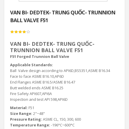
VAN BI- DEDTEK- TRUNG QUỐC- TRUNNION
BALL VALVE F51
VAN BI- DEDTEK- TRUNG QUỐC-
TRUNNION BALL VALVE F51
F51 Forged Trunnion Ball Valve
Applicable Standards:
Ball Valve design according to API6D,BS5351,ASME B16.34
Face to face ASME B16.10,AP6D
End Flanges ASME B16.5/ASME B16.47
Butt welded ends ASME B16.25
Fire Safety API607,API6A
Inspection and test API 598,API6D
Material:
F51
Size Range:
2"~48"
Pressure Rating:
ASME CL, 150, 300, 600
Temperature Range:
-196°C~600°C