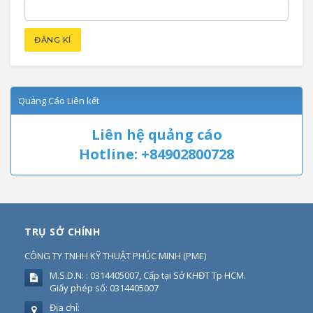
Quảng Cáo Liên kết
Liên hệ quảng cáo
Hotline: +84902800728
TRỤ SỞ CHÍNH
CÔNG TY TNHH KỸ THUẬT PHÚC MINH
(
PME
)
M.S.D.N: : 0314405007, Cấp tại Sở KHĐT Tp HCM.
Giấy phép số: 0314405007
Địa chỉ: