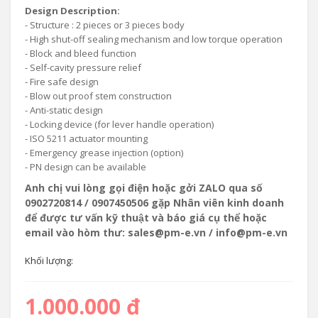
Design Description:
- Structure : 2 pieces or 3 pieces body
- High shut-off sealing mechanism and low torque operation
- Block and bleed function
- Self-cavity pressure relief
- Fire safe design
- Blow out proof stem construction
- Anti-static design
- Locking device (for lever handle operation)
- ISO 5211 actuator mounting
- Emergency grease injection (option)
- PN design can be available
Anh chị vui lòng gọi điện hoặc gởi ZALO qua số
0902720814 / 0907450506 gặp Nhân viên kinh doanh
để được tư vấn kỹ thuật và báo giá cụ thể hoặc
email vào hòm thư: sales@pm-e.vn / info@pm-e.vn
Khối lượng:
1.000.000 đ