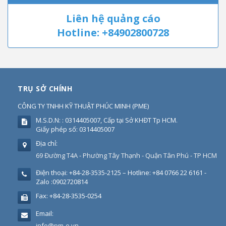
Liên hệ quảng cáo
Hotline: +84902800728
TRỤ SỞ CHÍNH
CÔNG TY TNHH KỸ THUẬT PHÚC MINH
(
PME
)
M.S.D.N: : 0314405007, Cấp tại Sở KHĐT Tp HCM.
Giấy phép số: 0314405007
Địa chỉ:
69 Đường T4A - Phường Tây Thạnh - Quận Tân Phú - TP HCM
Điện thoại:
+84-28-3535-2125 – Hotline: +84 0766 22 6161 -
Zalo :0902720814
Fax:
+84-28-3535-0254
Email:
info@pm-e.vn