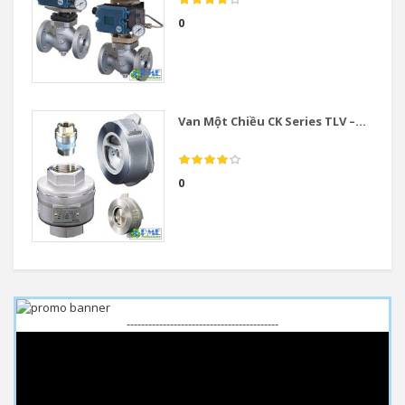
0
Van Một Chiều CK Series TLV –...
0
------------------------------------------