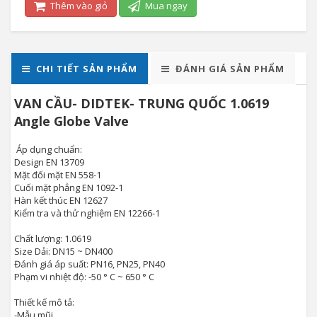
Thêm vào giỏ
Mua ngay
CHI TIẾT SẢN PHẨM
ĐÁNH GIÁ SẢN PHẨM
VAN CẦU- DIDTEK- TRUNG QUỐC 1.0619
Angle Globe Valve
Áp dụng chuẩn:
Design EN 13709
Mặt đối mặt EN 558-1
Cuối mặt phẳng EN 1092-1
Hàn kết thúc EN 12627
Kiểm tra và thử nghiệm EN 12266-1
Chất lượng: 1.0619
Size Dải: DN15 ~ DN400
Đánh giá áp suất: PN16, PN25, PN40
Phạm vi nhiệt độ: -50 ° C ~ 650 ° C
Thiết kế mô tả:
-Mẫu mũi