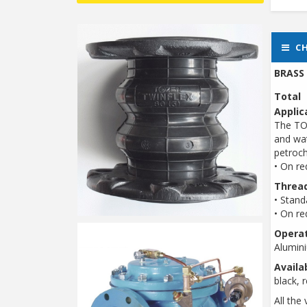
CH
BRASS
Total
Applica
The TOT
and wat
petroch
• On re
Thread
• Stand
• On r
Operat
Alumini
Availa
black, r
All the