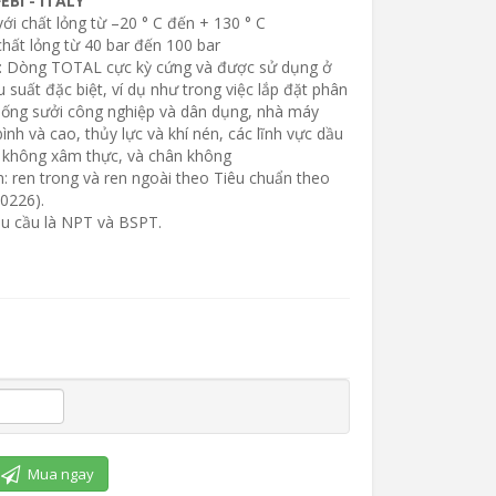
EBI - ITALY
 với chất lỏng từ –20 ° C đến + 130 ° C
chất lỏng từ 40 bar đến 100 bar
g: Dòng TOTAL cực kỳ cứng và được sử dụng ở
 suất đặc biệt, ví dụ như trong việc lắp đặt phân
thống sưởi công nghiệp và dân dụng, nhà máy
ình và cao, thủy lực và khí nén, các lĩnh vực dầu
g không xâm thực, và chân không
n: ren trong và ren ngoài theo Tiêu chuẩn theo
0226).
êu cầu là NPT và BSPT.
Mua ngay