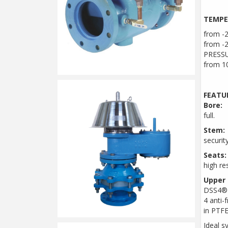
TEMPE
from -2
from -
PRESSU
from 10
FEATU
Bore:
full.
Stem:
securit
Seats:
high re
Upper 
DSS4® D
4 anti-
in PTFE
Ideal s