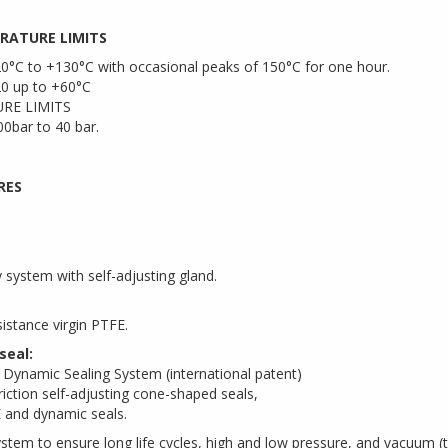
RATURE LIMITS
0°C to +130°C with occasional peaks of 150°C for one hour.
20 up to +60°C
RE LIMITS
0bar to 40 bar.
RES
y system with self-adjusting gland.
sistance virgin PTFE.
seal:
ynamic Sealing System (international patent)
friction self-adjusting cone-shaped seals,
 and dynamic seals.
ystem to ensure long life cycles, high and low pressure, and vacuum (