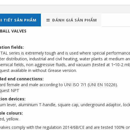
I TIẾT SẢN PHẨM
ĐÁNH GIÁ SẢN PHẨM
 BALL VALVES
tion fields:
AL series is extremely tough and is used where special performance is
er distribution, industrial and civil heating, water plants at medium a
emical fields, non aggressive fluids, and vacuum (tested at 1•10-2 mb
quest available in without Grease version.
ed end connections:
ard female and male according to UNI ISO 7/1 (UNI EN 10226).
equest NPT
ion devices:
um lever, aluminium T-handle, square cap, underground adaptor, lock
ble colours:
ed, yellow.
 valves comply with the regulation 2014/68/CE and are tested 100% on 