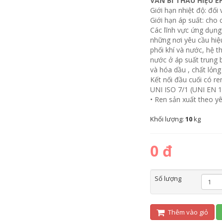
VAN BI THAU HIỆU EF
Giới hạn nhiệt độ: đối
Giới hạn áp suất: cho 
Các lĩnh vực ứng dụn
những nơi yêu cầu hiệu
phối khí và nước, hệ 
nước ở áp suất trung b
và hóa dầu , chất lỏn
Kết nối đầu cuối có re
UNI ISO 7/1 (UNI EN 1
• Ren sản xuất theo y
Khối lượng:
10
kg
0 đ
Số lượng
Thêm vào giỏ