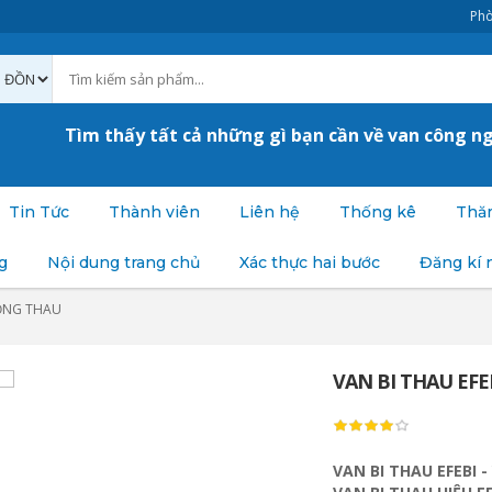
Phò
Tìm thấy tất cả những gì bạn cần về van công n
Tin Tức
Thành viên
Liên hệ
Thống kê
Thăm
g
Nội dung trang chủ
Xác thực hai bước
Đăng kí 
ỒNG THAU
VAN BI THAU EFEB
VAN BI THAU EFEBI -