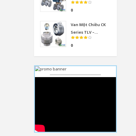
0
Van Một Chiều CK
Series TLV –...
0
------------------------------------------