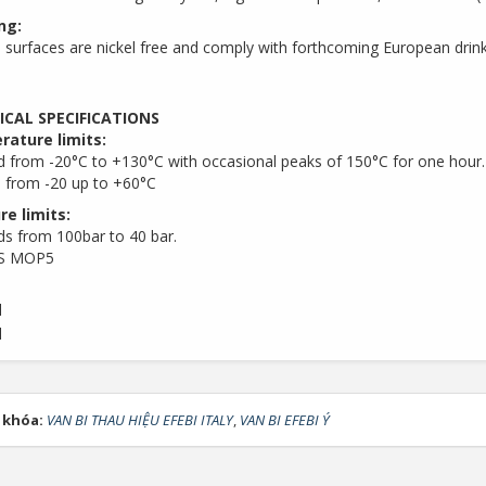
ng:
l surfaces are nickel free and comply with forthcoming European drin
ICAL SPECIFICATIONS
ature limits:
id from -20°C to +130°C with occasional peaks of 150°C for one hour.
 from -20 up to +60°C
re limits:
ids from 100bar to 40 bar.
AS MOP5
 khóa:
VAN BI THAU HIỆU EFEBI ITALY
,
VAN BI EFEBI Ý