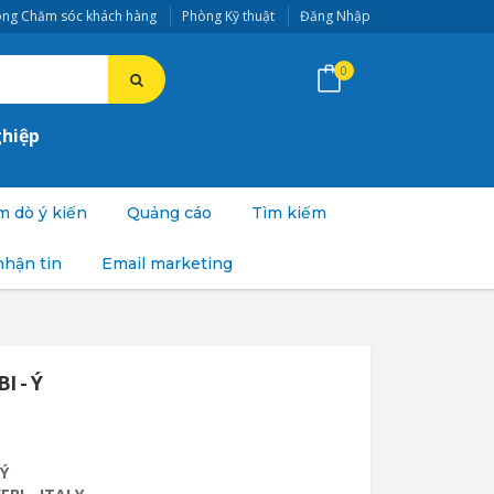
ng Chăm sóc khách hàng
Phòng Kỹ thuật
Đăng Nhập
0
ghiệp
 dò ý kiến
Quảng cáo
Tìm kiếm
nhận tin
Email marketing
I - Ý
 Ý