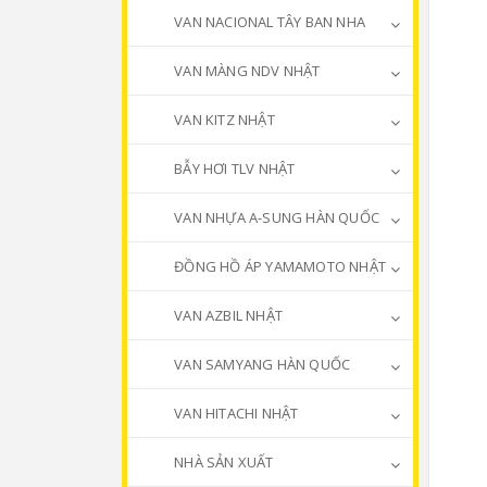
VAN NACIONAL TÂY BAN NHA
VAN MÀNG NDV NHẬT
VAN KITZ NHẬT
BẪY HƠI TLV NHẬT
VAN NHỰA A-SUNG HÀN QUỐC
ĐỒNG HỒ ÁP YAMAMOTO NHẬT
VAN AZBIL NHẬT
VAN SAMYANG HÀN QUỐC
VAN HITACHI NHẬT
NHÀ SẢN XUẤT