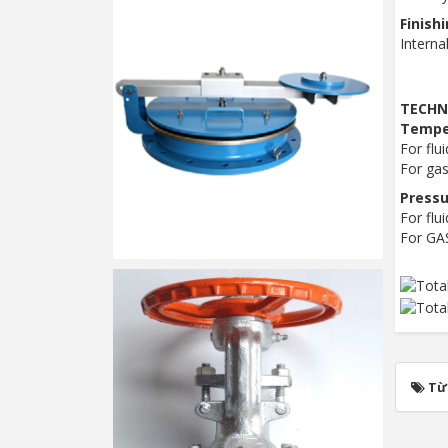
Finishi
Interna
TECHN
Temper
For flu
For gas
Pressu
For flu
For G
Từ