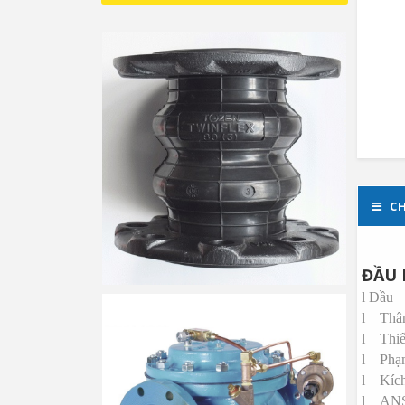
CH
ĐẦU 
l Đầu
l
Thân
l
Thiế
l
Phạm
l
Kích
l
ANS