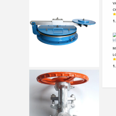
V
C
L
1
MẶ
L
1