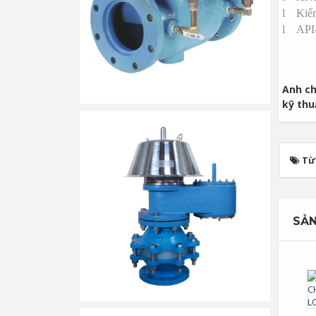
l
Kiể
l
API
Anh ch
kỹ th
Từ
SẢN