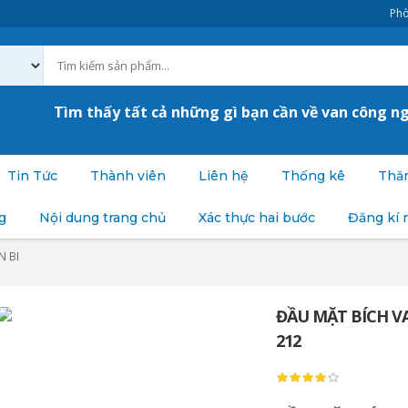
Phò
Tìm thấy tất cả những gì bạn cần về van công n
Tin Tức
Thành viên
Liên hệ
Thống kê
Thăm
g
Nội dung trang chủ
Xác thực hai bước
Đăng kí 
N BI
ĐẦU MẶT BÍCH VAN
212