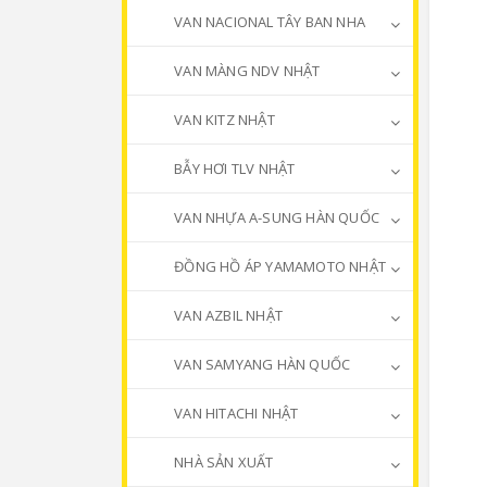
VAN NACIONAL TÂY BAN NHA
VAN MÀNG NDV NHẬT
VAN KITZ NHẬT
BẪY HƠI TLV NHẬT
VAN NHỰA A-SUNG HÀN QUỐC
ĐỒNG HỒ ÁP YAMAMOTO NHẬT
VAN AZBIL NHẬT
VAN SAMYANG HÀN QUỐC
VAN HITACHI NHẬT
NHÀ SẢN XUẤT