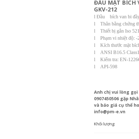
ĐẦU MẶT BÍCH V
GKV-212
l Đầu
bích van bi đ
l
Thân bằng chứng th
l
Thiết bị gắn Iso 52
l
Phạm vi nhiệt độ: 
l
Kích thước mặt bí
l
ANSI B16.5 Class
l
Kiểm tra: EN-1226
l
API-598
Anh chị vui lòng g
0907450506 gặp Nhân
và báo giá cụ thể h
info@pm-e.vn
Khối lượng: