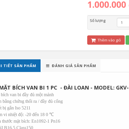
1.000.000
Số lượng
Thêm vào giỏ
I TIẾT SẢN PHẨM
ĐÁNH GIÁ SẢN PHẨM
MẶT BÍCH VAN BI 1 PC - ĐÀI LOAN - MODEL: GKV-
bích van bi đầy đủ một mảnh
 bằng chứng thổi ra / đầy đủ cổng
t bị gắn Iso 5211
 vi nhiệt độ: -20 đến 18
0 ℃
 thước mặt bích: En1092-1 Pn16
I B16.5 Class150