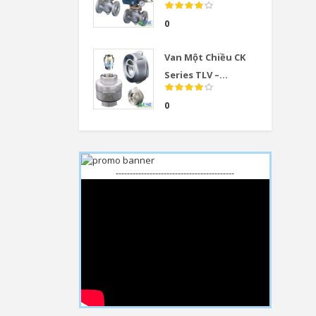
0
Van Một Chiều CK
Series TLV –...
0
------------------------------------------