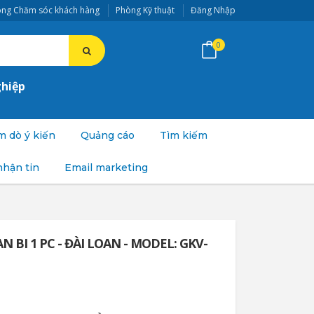
ng Chăm sóc khách hàng
Phòng Kỹ thuật
Đăng Nhập
0
ghiệp
 dò ý kiến
Quảng cáo
Tìm kiếm
nhận tin
Email marketing
 BI 1 PC - ĐÀI LOAN - MODEL: GKV-