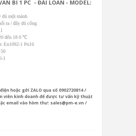
AN BI 1 PC - ĐÀI LOAN - MODEL:
ầy đủ một mảnh
ổi ra / đầy đủ cổng
11
-20 đến 18
0 ℃
ch: En1092-1 Pn16
150
6-1
ọi điện hoặc gởi ZALO qua số 0902720814 /
 viên kinh doanh để được tư vấn kỹ thuật
oặc email vào hòm thư: sales@pm-e.vn /