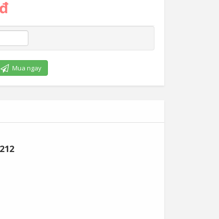
 đ
Mua ngay
212