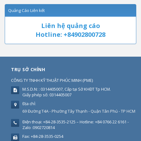
Quảng Cáo Liên kết
Liên hệ quảng cáo
Hotline: +84902800728
TRỤ SỞ CHÍNH
CÔNG TY TNHH KỸ THUẬT PHÚC MINH
(
PME
)
M.S.D.N: : 0314405007, Cấp tại Sở KHĐT Tp HCM.
Giấy phép số: 0314405007
Địa chỉ:
69 Đường T4A - Phường Tây Thạnh - Quận Tân Phú - TP HCM
Điện thoại:
+84-28-3535-2125 – Hotline: +84 0766 22 6161 -
Zalo :0902720814
Fax:
+84-28-3535-0254