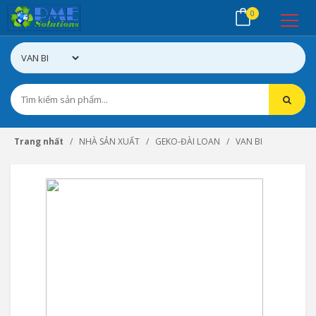
0
Trang nhất
NHÀ SẢN XUẤT
GEKO-ĐÀI LOAN
VAN BI