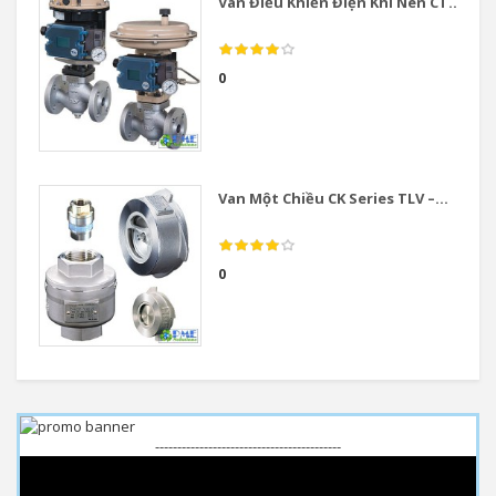
Van Điều Khiển Điện Khí Nén CT...
0
Van Một Chiều CK Series TLV –...
0
------------------------------------------