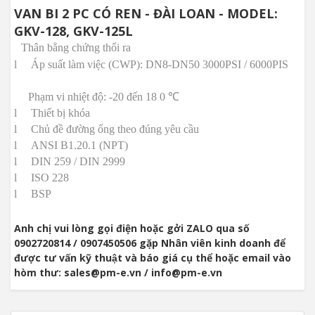
VAN BI 2 PC CÓ REN - ĐÀI LOAN - MODEL:
GKV-128, GKV-125L
Thân bằng chứng thổi ra
l
Áp suất làm việc (CWP): DN8-DN50 3000PSI / 6000PIS
Phạm vi nhiệt độ: -20 đến 18
0 ℃
l
Thiết bị khóa
l
Chủ đề đường ống theo đúng yêu cầu
l
ANSI B1.20.1 (NPT)
l
DIN 259 / DIN 2999
l
ISO 228
l
BSP
Anh chị vui lòng gọi điện hoặc gởi ZALO qua số
0902720814 / 0907450506 gặp Nhân viên kinh doanh để
được tư vấn kỹ thuật và báo giá cụ thể hoặc email vào
hòm thư: sales@pm-e.vn / info@pm-e.vn