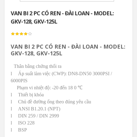
VAN BI 2 PC CÓ REN - ĐÀI LOAN - MODEL:
GKV-128, GKV-125L
VAN BI 2 PC CÓ REN - ĐÀI LOAN - MODEL:
GKV-128, GKV-125L
Thân bằng chứng thổi ra
l
Áp suất làm việc (CWP): DN8-DN50 3000PSI /
6000PIS
Phạm vi nhiệt độ: -20 đến 18
0 ℃
l
Thiết bị khóa
l
Chủ đề đường ống theo đúng yêu cầu
l
ANSI B1.20.1 (NPT)
l
DIN 259 / DIN 2999
l
ISO 228
l
BSP