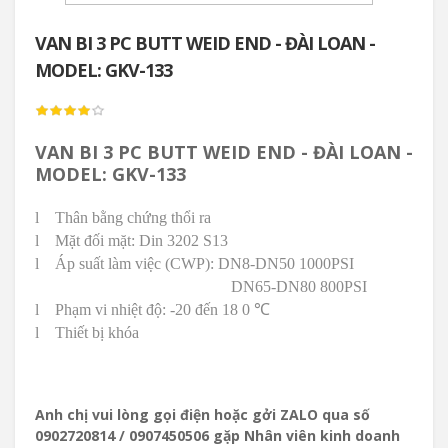
VAN BI 3 PC BUTT WEID END - ĐÀI LOAN -
MODEL: GKV-133
VAN BI 3 PC BUTT WEID END - ĐÀI LOAN -
MODEL: GKV-133
l
Thân bằng chứng thổi ra
l
Mặt đối mặt: Din 3202 S13
l
Áp suất làm việc (CWP): DN8-DN50 1000PSI
DN65-DN80 800PSI
l
Phạm vi nhiệt độ: -20 đến 18
0 ℃
l
Thiết bị khóa
Anh chị vui lòng gọi điện hoặc gởi ZALO qua số
0902720814 / 0907450506 gặp Nhân viên kinh doanh