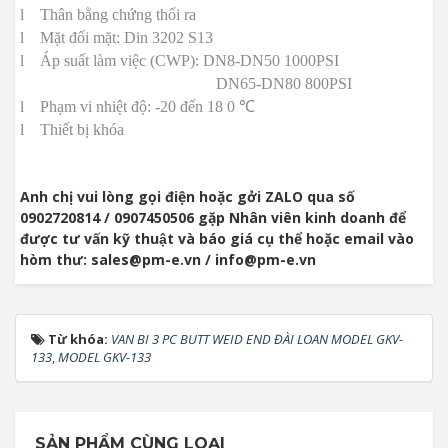
l
Thân bằng chứng thổi ra
l
Mặt đối mặt: Din 3202 S13
l
Áp suất làm việc (CWP): DN8-DN50 1000PSI
DN65-DN80 800PSI
l
Phạm vi nhiệt độ: -20 đến 18
0 ℃
l
Thiết bị khóa
Anh chị vui lòng gọi điện hoặc gởi ZALO qua số
0902720814 / 0907450506 gặp Nhân viên kinh doanh để
được tư vấn kỹ thuật và báo giá cụ thể hoặc email vào
hòm thư: sales@pm-e.vn / info@pm-e.vn
Từ khóa:
VAN BI 3 PC BUTT WEID END ĐÀI LOAN MODEL GKV-
133
,
MODEL GKV-133
SẢN PHẨM CÙNG LOẠI