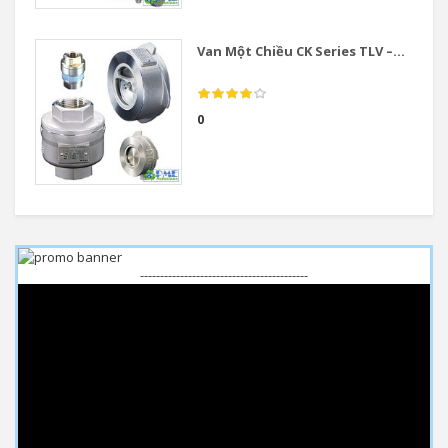
Van Một Chiều CK Series TLV –...
0
------------------------------------------