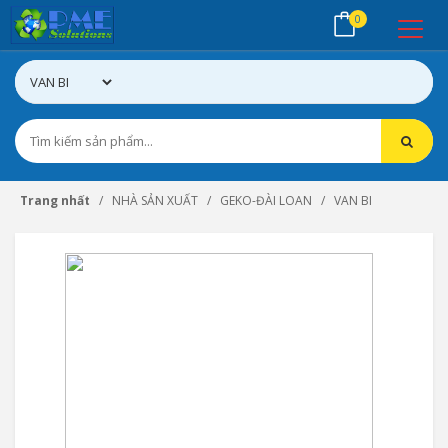
0
Trang nhất
NHÀ SẢN XUẤT
GEKO-ĐÀI LOAN
VAN BI