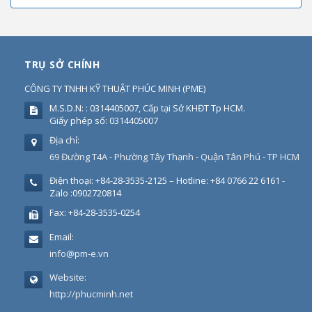
TRỤ SỞ CHÍNH
CÔNG TY TNHH KỸ THUẬT PHÚC MINH
(
PME
)
M.S.D.N: : 0314405007, Cấp tại Sở KHĐT Tp HCM.
Giấy phép số: 0314405007
Địa chỉ:
69 Đường T4A - Phường Tây Thạnh - Quận Tân Phú - TP HCM
Điện thoại:
+84-28-3535-2125 – Hotline: +84 0766 22 6161 -
Zalo :0902720814
Fax:
+84-28-3535-0254
Email:
info@pm-e.vn
Website:
http://phucminh.net