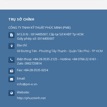
TRỤ SỞ CHÍNH
CÔNG TY TNHH KỸ THUẬT PHÚC MINH
(
PME
)
M.S.D.N: : 0314405007, Cấp tại Sở KHĐT Tp HCM.
Giấy phép số: 0314405007
Địa chỉ:
69 Đường T4A - Phường Tây Thạnh - Quận Tân Phú - TP HCM
Điện thoại:
+84-28-3535-2125 – Hotline: +84 0766 22 6161 -
Zalo :0902720814
Fax:
+84-28-3535-0254
Email:
info@pm-e.vn
Website:
http://phucminh.net