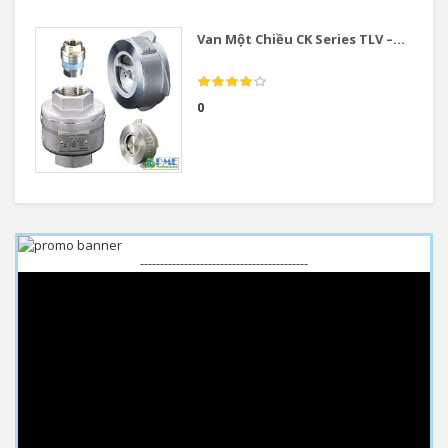
Van Một Chiều CK Series TLV –...
0
------------------------------------------