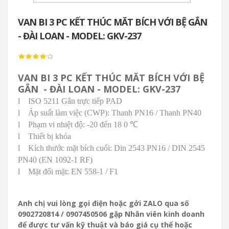
VAN BI 3 PC KẾT THÚC MĂT BÍCH VỚI BỆ GẮN
- ĐÀI LOAN - MODEL: GKV-237
VAN BI 3 PC KẾT THÚC MĂT BÍCH VỚI BỆ
GẮN - ĐÀI LOAN - MODEL: GKV-237
l
ISO 5211 Gắn trực tiếp PAD
l
Áp suất làm việc (CWP): Thanh PN16 / Thanh PN40
l
Phạm vi nhiệt độ: -20 đến 18
0 ℃
l
Thiết bị khóa
l
Kích thước mặt bích cuối: Din 2543 PN16 / DIN 2545
PN40 (EN 1092-1 RF)
l
Mặt đối mặt: EN 558-1 / F1
Anh chị vui lòng gọi điện hoặc gởi ZALO qua số
0902720814 / 0907450506 gặp Nhân viên kinh doanh
để được tư vấn kỹ thuật và báo giá cụ thể hoặc