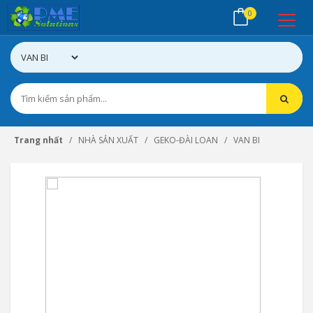
0
Trang nhất
NHÀ SẢN XUẤT
GEKO-ĐÀI LOAN
VAN BI