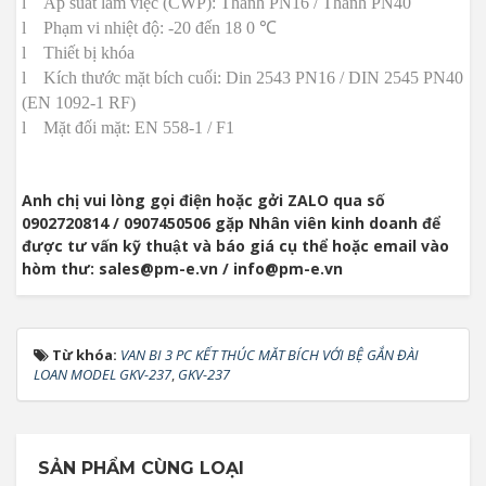
l
Áp suất làm việc (CWP): Thanh PN16 / Thanh PN40
l
Phạm vi nhiệt độ: -20 đến 18
0 ℃
l
Thiết bị khóa
l
Kích thước mặt bích cuối: Din 2543 PN16 / DIN 2545 PN40
(EN 1092-1 RF)
l
Mặt đối mặt: EN 558-1 / F1
Anh chị vui lòng gọi điện hoặc gởi ZALO qua số
0902720814 / 0907450506 gặp Nhân viên kinh doanh để
được tư vấn kỹ thuật và báo giá cụ thể hoặc email vào
hòm thư: sales@pm-e.vn / info@pm-e.vn
Từ khóa:
VAN BI 3 PC KẾT THÚC MĂT BÍCH VỚI BỆ GẮN ĐÀI
LOAN MODEL GKV-237
,
GKV-237
SẢN PHẨM CÙNG LOẠI