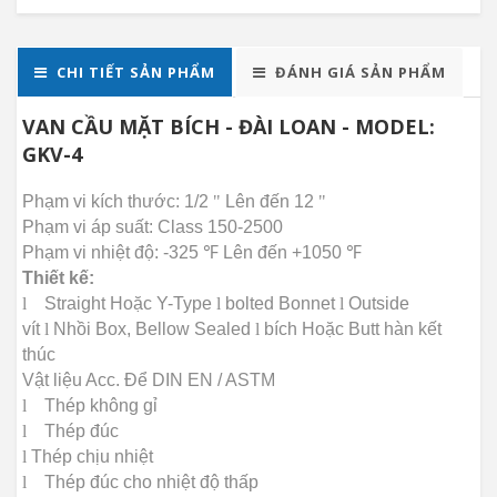
CHI TIẾT SẢN PHẨM
ĐÁNH GIÁ SẢN PHẨM
VAN CẦU MẶT BÍCH - ĐÀI LOAN - MODEL:
GKV-4
Phạm vi kích thước: 1/2
"
Lên đến 12
"
Phạm vi áp suất: Class 150-2500
Phạm vi nhiệt độ: -325
℉
Lên đến +1050
℉
Thiết kế:
l
Straight Hoặc Y-Type
l
bolted Bonnet
l
Outside
vít
l
Nhồi Box, Bellow Sealed
l
bích Hoặc Butt hàn kết
thúc
Vật liệu Acc.
Để DIN EN / ASTM
l
Thép không gỉ
l
Thép đúc
l
Thép chịu
nhiệt
l
Thép đúc cho nhiệt độ thấp