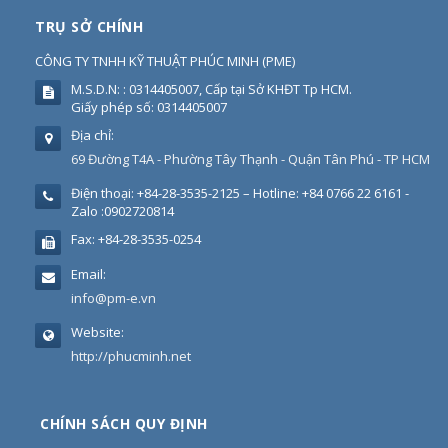
TRỤ SỞ CHÍNH
CÔNG TY TNHH KỸ THUẬT PHÚC MINH
(
PME
)
M.S.D.N: : 0314405007, Cấp tại Sở KHĐT Tp HCM.
Giấy phép số: 0314405007
Địa chỉ:
69 Đường T4A - Phường Tây Thạnh - Quận Tân Phú - TP HCM
Điện thoại:
+84-28-3535-2125 – Hotline: +84 0766 22 6161 -
Zalo :0902720814
Fax:
+84-28-3535-0254
Email:
info@pm-e.vn
Website:
http://phucminh.net
CHÍNH SÁCH QUY ĐỊNH