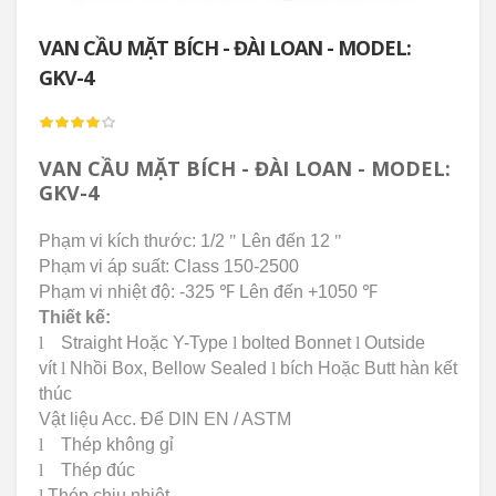
VAN CẦU MẶT BÍCH - ĐÀI LOAN - MODEL:
GKV-4
VAN CẦU MẶT BÍCH - ĐÀI LOAN - MODEL:
GKV-4
Phạm vi kích thước: 1/2
"
Lên đến 12
"
Phạm vi áp suất: Class 150-2500
Phạm vi nhiệt độ: -325
℉
Lên đến +1050
℉
Thiết kế:
l
Straight Hoặc Y-Type
l
bolted Bonnet
l
Outside
vít
l
Nhồi Box, Bellow Sealed
l
bích Hoặc Butt hàn kết
thúc
Vật liệu Acc.
Để DIN EN / ASTM
l
Thép không gỉ
l
Thép đúc
l
Thép chịu
nhiệt