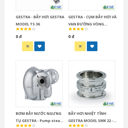
GESTRA - BẪY HƠI GESTRA
GESTRA - CỤM BẪY HƠI VÀ
MODEL TS 36
VAN ĐƯỜNG VÒNG
BYPASS MODEL UNA 16A -
0 đ
0 đ
Drainage module
QuickEM with bypass and
UNA 16A
BƠM BẪY NƯỚC NGƯNG
BẪY HƠI NHIỆT TĨNH
TỤ GESTRA - Pump steam
GESTRA MODEL SMK 22 -
trap UNA 25-PK
GESTRA Thermostatic