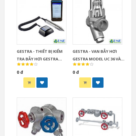
GESTRA - THIẾT BỊ KIỂM
GESTRA - VAN BẪY HƠI
TRA BẪY HƠI GESTRA
GESTRA MODEL UC 36 VÀ
MODEL VKP (VKP steam
UCY 36
0 đ
0 đ
trap testing equipment)