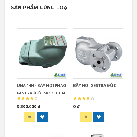
SẢN PHẨM CÙNG LOẠI
UNA 14H - BẪY HƠI PHAO
BẪY HƠI GESTRA ĐỨC
GESTRA ĐỨC MODEL UNA
14H
9.300.000 đ
0 đ