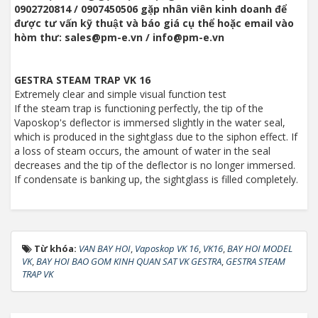
0902720814 / 0907450506 gặp nhân viên kinh doanh để
được tư vấn kỹ thuật và báo giá cụ thể hoặc email vào
hòm thư: sales@pm-e.vn / info@pm-e.vn
GESTRA STEAM TRAP VK 16
Extremely clear and simple visual function test
If the steam trap is functioning perfectly, the tip of the
Vaposkop's deflector is immersed slightly in the water seal,
which is produced in the sightglass due to the siphon effect. If
a loss of steam occurs, the amount of water in the seal
decreases and the tip of the deflector is no longer immersed.
If condensate is banking up, the sightglass is filled completely.
Từ khóa:
VAN BAY HOI
,
Vaposkop VK 16
,
VK16
,
BAY HOI MODEL
VK
,
BAY HOI BAO GOM KINH QUAN SAT VK GESTRA
,
GESTRA STEAM
TRAP VK