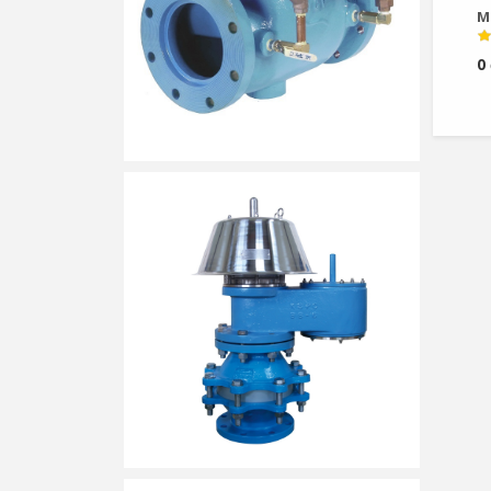
MO
JS
0