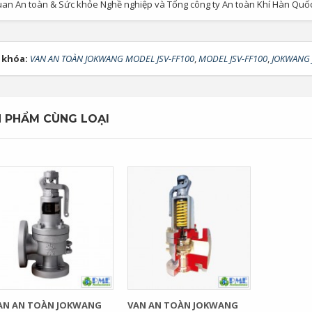
uan An toàn & Sức khỏe Nghề nghiệp và Tổng công ty An toàn Khí Hàn Quốc. 
 khóa:
VAN AN TOÀN JOKWANG MODEL JSV-FF100
,
MODEL JSV-FF100
,
JOKWANG 
 PHẨM CÙNG LOẠI
AN AN TOÀN JOKWANG
VAN AN TOÀN JOKWANG