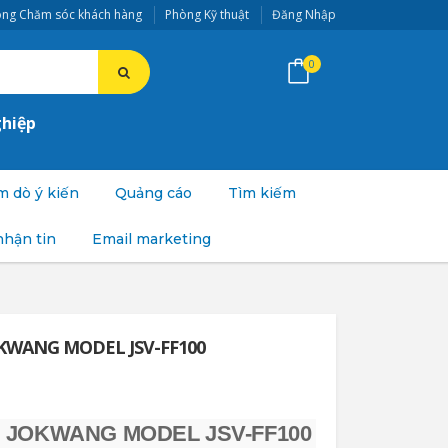
ng Chăm sóc khách hàng
Phòng Kỹ thuật
Đăng Nhập
0
ghiệp
 dò ý kiến
Quảng cáo
Tìm kiếm
nhận tin
Email marketing
KWANG MODEL JSV-FF100
 JOKWANG MODEL JSV-FF100