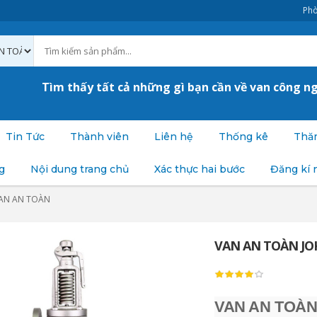
Phò
Tìm thấy tất cả những gì bạn cần về van công n
Tin Tức
Thành viên
Liên hệ
Thống kê
Thăm
g
Nội dung trang chủ
Xác thực hai bước
Đăng kí 
AN AN TOÀN
VAN AN TOÀN JO
VAN AN TOÀN