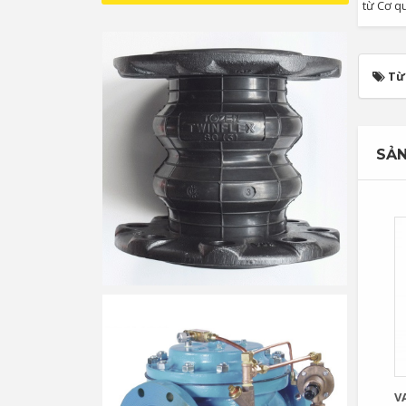
từ Cơ q
Từ
SẢN
V