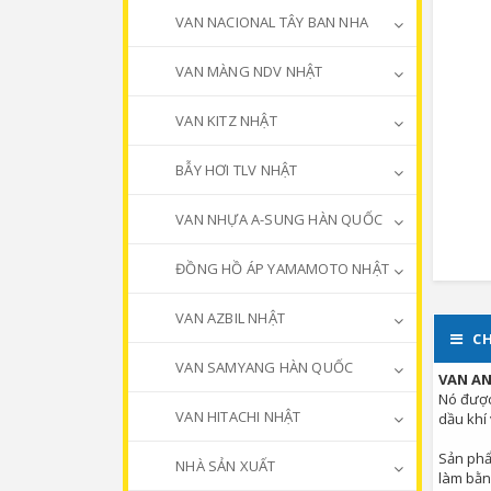
VAN NACIONAL TÂY BAN NHA
VAN MÀNG NDV NHẬT
VAN KITZ NHẬT
BẪY HƠI TLV NHẬT
VAN NHỰA A-SUNG HÀN QUỐC
ĐỒNG HỒ ÁP YAMAMOTO NHẬT
VAN AZBIL NHẬT
CH
VAN SAMYANG HÀN QUỐC
VAN A
Nó được
VAN HITACHI NHẬT
dầu khí
Sản phẩ
NHÀ SẢN XUẤT
làm bằn