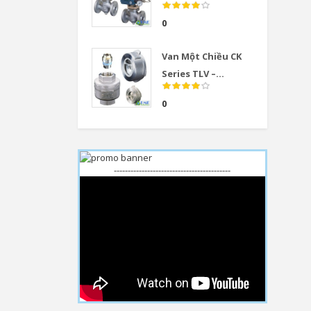
0
Van Một Chiều CK
Series TLV –...
0
------------------------------------------