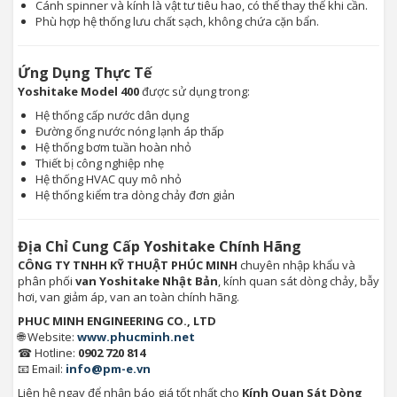
Cánh spinner và kính là vật tư tiêu hao, có thể thay thế khi cần.
Phù hợp hệ thống lưu chất sạch, không chứa cặn bẩn.
Ứng Dụng Thực Tế
Yoshitake Model 400
được sử dụng trong:
Hệ thống cấp nước dân dụng
Đường ống nước nóng lạnh áp thấp
Hệ thống bơm tuần hoàn nhỏ
Thiết bị công nghiệp nhẹ
Hệ thống HVAC quy mô nhỏ
Hệ thống kiểm tra dòng chảy đơn giản
Địa Chỉ Cung Cấp Yoshitake Chính Hãng
CÔNG TY TNHH KỸ THUẬT PHÚC MINH
chuyên nhập khẩu và
phân phối
van Yoshitake Nhật Bản
, kính quan sát dòng chảy, bẫy
hơi, van giảm áp, van an toàn chính hãng.
PHUC MINH ENGINEERING CO., LTD
🌐 Website:
www.phucminh.net
☎ Hotline:
0902 720 814
📧 Email:
info@pm-e.vn
Liên hệ ngay để nhận báo giá tốt nhất cho
Kính Quan Sát Dòng