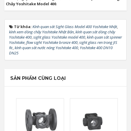
Chảy Yoshitake Model 400
.
Từ khóa:
Kính quan sát Sight Glass Model 400 Yoshitake Nhật
,
kính xem dòng chảy Yoshitake Nhật Bản
,
kính quan sát dòng chảy
Yoshitake 400
,
sight glass Yoshitake model 400
,
kính quan sát spinner
Yoshitake
,
flow sight Yoshitake bronze 400
,
sight glass ren trong JIS
Rc
,
kính quan sát nước nóng Yoshitake 400
,
Yoshitake 400 DN10
DN25
SẢN PHẨM CÙNG LOẠI