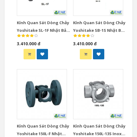
Kính Quan Sát Dòng Chảy
Kính Quan Sát Dòng Chảy
Yoshitake SL-1F Nhật Bản
Yoshitake SB-1S Nhật Bản
DN15-DN50 Mặt Bích
DN15-DN50 Ren JIS Rc
3.410.000 đ
3.410.000 đ
JIS10K
Kính Quan Sát Dòng Chảy
Kính Quan Sát Dòng Chảy
Yoshitake 150L-F Nhật
Yoshitake 150L-13S Inox