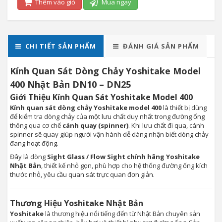
Thêm vào giỏ
Mua ngay
CHI TIẾT SẢN PHẨM
ĐÁNH GIÁ SẢN PHẨM
Kính Quan Sát Dòng Chảy Yoshitake Model
400 Nhật Bản DN10 – DN25
Giới Thiệu Kính Quan Sát Yoshitake Model 400
Kính quan sát dòng chảy Yoshitake model 400
là thiết bị dùng
để kiểm tra dòng chảy của một lưu chất duy nhất trong đường ống
thông qua cơ chế
cánh quay (spinner)
. Khi lưu chất đi qua, cánh
spinner sẽ quay giúp người vận hành dễ dàng nhận biết dòng chảy
đang hoạt động.
Đây là dòng
Sight Glass / Flow Sight chính hãng Yoshitake
Nhật Bản
, thiết kế nhỏ gọn, phù hợp cho hệ thống đường ống kích
thước nhỏ, yêu cầu quan sát trực quan đơn giản.
Thương Hiệu Yoshitake Nhật Bản
Yoshitake
là thương hiệu nổi tiếng đến từ Nhật Bản chuyên sản