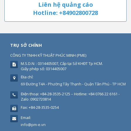
Liên hệ quảng cáo
Hotline: +84902800728
TRỤ SỞ CHÍNH
CÔNG TY TNHH KỸ THUẬT PHÚC MINH
(
PME
)
M.S.D.N: : 0314405007, Cấp tại Sở KHĐT Tp HCM.
Giấy phép số: 0314405007
Địa chỉ:
69 Đường T4A - Phường Tây Thạnh - Quận Tân Phú - TP HCM
Điện thoại:
+84-28-3535-2125 – Hotline: +84 0766 22 6161 -
Zalo :0902720814
Fax:
+84-28-3535-0254
Email:
info@pm-e.vn