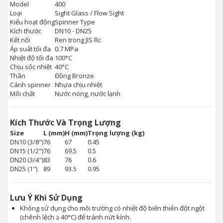
Model
400
Loại
Sight Glass / Flow Sight
Kiểu hoạt động
Spinner Type
Kích thước
DN10 - DN25
Kết nối
Ren trong JIS Rc
Áp suất tối đa
0.7 MPa
Nhiệt độ tối đa
100°C
Chịu sốc nhiệt
40°C
Thân
Đồng Bronze
Cánh spinner
Nhựa chịu nhiệt
Môi chất
Nước nóng, nước lạnh
Kích Thước Và Trọng Lượng
Size
L (mm)
H (mm)
Trọng lượng (kg)
DN10 (3/8")
76
67
0.45
DN15 (1/2")
76
69.5
0.5
DN20 (3/4")
83
76
0.6
DN25 (1")
89
93.5
0.95
Lưu Ý Khi Sử Dụng
Không sử dụng cho môi trường có nhiệt độ biến thiên đột ngột
(chênh lệch ≥ 40°C) để tránh nứt kính.