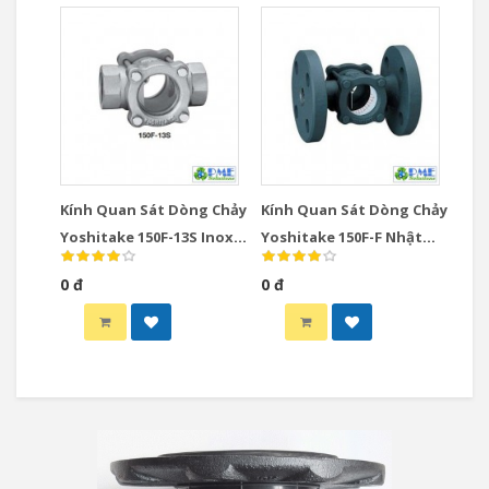
Kính Quan Sát Dòng Chảy
Kính Quan Sát Dòng Chảy
Yoshitake 150F-13S Inox
Yoshitake 150F-F Nhật
Nhật Bản DN15-DN50
Bản DN65-DN150 JIS10K
0 đ
0 đ