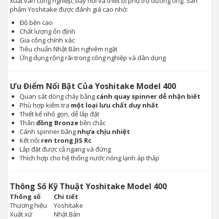
xuất van công nghiệp, bẫy hơi và thiết bị phụ trợ đường ống. Sản
phẩm Yoshitake được đánh giá cao nhờ:
Độ bền cao
Chất lượng ổn định
Gia công chính xác
Tiêu chuẩn Nhật Bản nghiêm ngặt
Ứng dụng rộng rãi trong công nghiệp và dân dụng
Ưu Điểm Nổi Bật Của Yoshitake Model 400
Quan sát dòng chảy bằng
cánh quay spinner dễ nhận biết
Phù hợp kiểm tra
một loại lưu chất duy nhất
Thiết kế nhỏ gọn, dễ lắp đặt
Thân
đồng Bronze
bền chắc
Cánh spinner bằng
nhựa chịu nhiệt
Kết nối
ren trong JIS Rc
Lắp đặt được cả ngang và đứng
Thích hợp cho hệ thống nước nóng lạnh áp thấp
Thông Số Kỹ Thuật Yoshitake Model 400
Thông số
Chi tiết
Thương hiệu
Yoshitake
Xuất xứ
Nhật Bản