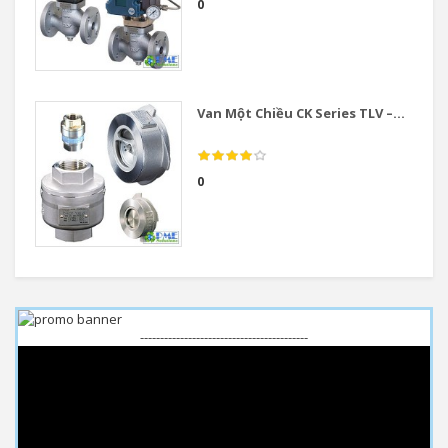
0
Van Một Chiều CK Series TLV –...
0
------------------------------------------