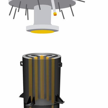
Bơm Thu Hồi Nước
Van Giảm Áp Hơi TLV
Ngưng TLV...
COSR...
0
0
Bơm Thu Hồi Nước
Van Giảm Áp Hơi TLV
Ngưng Chân...
COS Series...