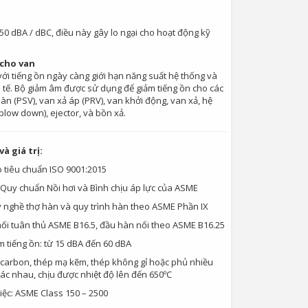
150 dBA / dBC, điều này gây lo ngại cho hoạt động kỹ
cho van
 với tiếng ồn ngày càng giới hạn năng suất hệ thống và
 tế. Bộ giảm âm được sử dụng để giảm tiếng ồn cho các
oàn (PSV), van xả áp (PRV), van khởi động, van xả, hệ
blow down), ejector, và bồn xả.
à giá trị:
 tiêu chuẩn ISO 9001:2015
 Quy chuẩn Nồi hơi và Bình chịu áp lực của ASME
y nghề thợ hàn và quy trình hàn theo ASME Phần IX
nối tuân thủ ASME B16.5, đầu hàn nối theo ASME B16.25
 tiếng ồn: từ 15 dBA đến 60 dBA
p carbon, thép mạ kẽm, thép không gỉ hoặc phủ nhiều
ác nhau, chịu được nhiệt độ lên đến 650ºC
iệc: ASME Class 150 – 2500