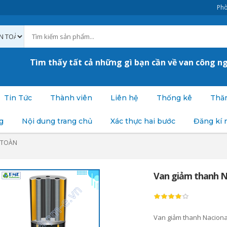
Phò
Tìm thấy tất cả những gì bạn cần về van công n
Tin Tức
Thành viên
Liên hệ
Thống kê
Thăm
g
Nội dung trang chủ
Xác thực hai bước
Đăng kí 
 TOÀN
Van giảm thanh N
Van giảm thanh Naciona