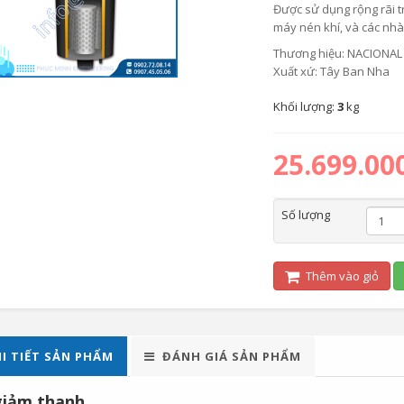
Được sử dụng rộng rãi tr
máy nén khí, và các nh
Thương hiệu: NACIONAL
Xuất xứ: Tây Ban Nha
Khối lượng:
3
kg
25.699.00
Số lượng
Thêm vào giỏ
I TIẾT SẢN PHẨM
ĐÁNH GIÁ SẢN PHẨM
giảm thanh