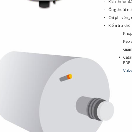
Kích thước đầ
Ống thoát nư
Chi phí vòng 
Kiểm tra khôn
Khớp
Kẹp 
Giảm
Cata
PDF -
Valv