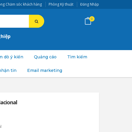
ng Chăm sóc khách hàng
Phòng Kỹ thuật
Đăng Nhập
0
ghiệp
 dò ý kiến
Quảng cáo
Tìm kiếm
nhận tin
Email marketing
acional
l