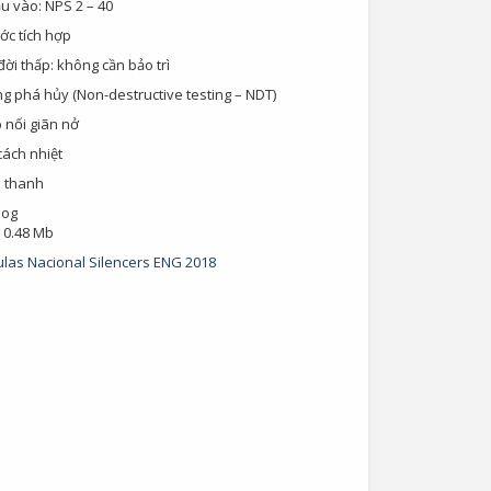
u vào: NPS 2 – 40
ớc tích hợp
đời thấp: không cần bảo trì
g phá hủy (Non-destructive testing – NDT)
 nối giãn nở
cách nhiệt
 thanh
log
 0.48 Mb
ulas Nacional Silencers ENG 2018