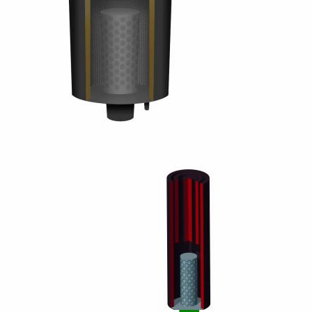
0
0
Bơm Thu Hồi Nước
Van Xả Bypass TLV
Ngưng TLV...
BD800 Chính...
0
0