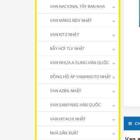
VAN NACIONAL TÂY BAN NHA
VAN MÀNG NDV NHẬT
VAN KITZ NHẬT
BẪY HƠI TLV NHẬT
VAN NHỰA A-SUNG HÀN QUỐC
ĐỒNG HỒ ÁP YAMAMOTO NHẬT
VAN AZBIL NHẬT
VAN SAMYANG HÀN QUỐC
VAN HITACHI NHẬT
CH
NHÀ SẢN XUẤT
Van 