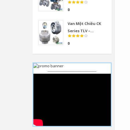
0
Van Một Chiều CK
Series TLV –...
0
------------------------------------------