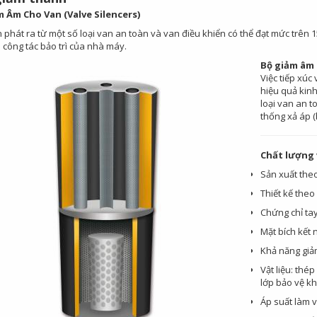
 Âm Cho Van (Valve Silencers)
 phát ra từ một số loại van an toàn và van điều khiển có thể đạt mức trên 
 công tác bảo trì của nhà máy.
Bộ giảm âm 
Việc tiếp xúc
hiệu quả kinh
loại van an t
thống xả áp (
Chất lượng v
Sản xuất theo
Thiết kế theo
Chứng chỉ ta
Mặt bích kết 
Khả năng giảm
Vật liệu: thé
lớp bảo vệ kh
Áp suất làm v