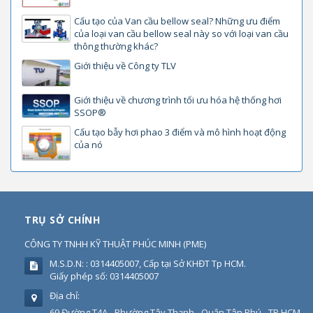
Cấu tạo của Van cầu bellow seal? Những ưu điểm
của loại van cầu bellow seal này so với loại van cầu
thông thường khác?
Giới thiệu về Công ty TLV
Giới thiệu về chương trình tối ưu hóa hệ thống hơi
SSOP®
Cấu tạo bẫy hơi phao 3 điểm và mô hình hoạt động
của nó
TRỤ SỞ CHÍNH
CÔNG TY TNHH KỸ THUẬT PHÚC MINH
(
PME
)
M.S.D.N: : 0314405007, Cấp tại Sở KHĐT Tp HCM.
Giấy phép số: 0314405007
Địa chỉ:
69 Đường T4A - Phường Tây Thạnh - Quận Tân Phú - TP HCM