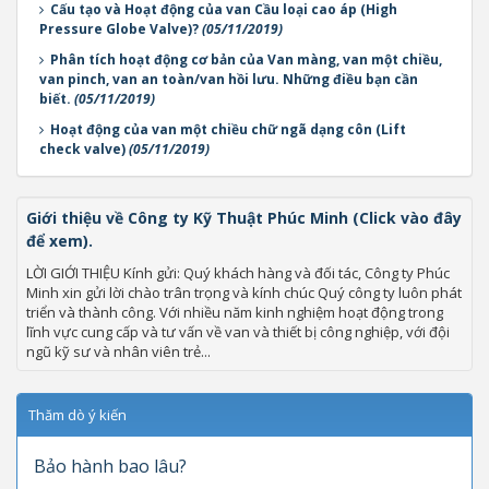
Cấu tạo và Hoạt động của van Cầu loại cao áp (High
Pressure Globe Valve)?
(05/11/2019)
Phân tích hoạt động cơ bản của Van màng, van một chiều,
van pinch, van an toàn/van hồi lưu. Những điều bạn cần
biết.
(05/11/2019)
Hoạt động của van một chiều chữ ngã dạng côn (Lift
check valve)
(05/11/2019)
Giới thiệu về Công ty Kỹ Thuật Phúc Minh (Click vào đây
để xem).
LỜI GIỚI THIỆU Kính gửi: Quý khách hàng và đối tác, Công ty Phúc
Minh xin gửi lời chào trân trọng và kính chúc Quý công ty luôn phát
triển và thành công. Với nhiều năm kinh nghiệm hoạt động trong
lĩnh vực cung cấp và tư vấn về van và thiết bị công nghiệp, với đội
ngũ kỹ sư và nhân viên trẻ...
Thăm dò ý kiến
Bảo hành bao lâu?