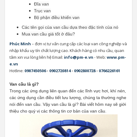
Đĩa van
Trục van
Bộ phận điều khiển van
Các tên gọi của van cầu dựa theo đặc tính của nó
Mua van cầu giá tốt ở đâu?
Phúc Minh
– đơn vị tư vấn cung cấp các loại van công nghiệp và
nhập khẩu uy tín chất lượng cao. Khách hàng có nhu cầu, quan
tâm xin vui lòng liên hệ Email:
info@pm-e.vn
- Web:
www.pm-
e.vn
Hotline:
0907450506
-
0902720814
-
0902800728
-
0766226161
Van cầu là gì?
Trong các ứng dụng liên quan đến các lĩnh vực hơi, khí nén,
các ứng dụng cần điều tiết lưu lượng, chúng ta thường nghe
nói đến van cầu. Vậy van cầu là gì? Bài viết hôm nay sẽ giới
thiệu cho quý vị các thông tin cơ bản của van cầu.