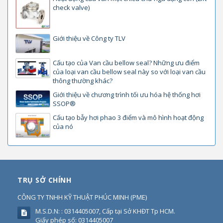
check valve)
Giới thiệu về Công ty TLV
Cấu tạo của Van cầu bellow seal? Những ưu điểm
của loại van cầu bellow seal này so với loại van cầu
thông thường khác?
Giới thiệu về chương trình tối ưu hóa hệ thống hơi
SSOP®
Cấu tạo bẫy hơi phao 3 điểm và mô hình hoạt động
của nó
TRỤ SỞ CHÍNH
CÔNG TY TNHH KỸ THUẬT PHÚC MINH
(
PME
)
M.S.D.N: : 0314405007, Cấp tại Sở KHĐT Tp HCM.
Giấy phép số: 0314405007