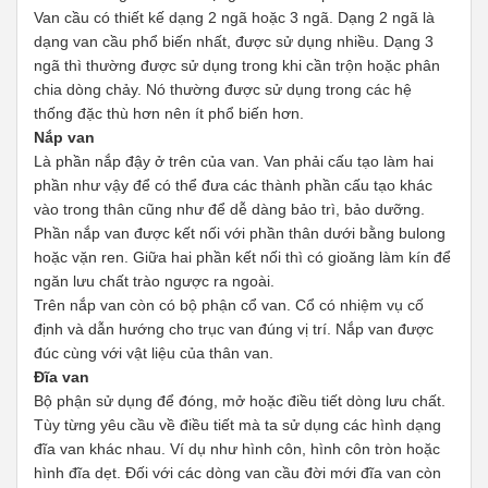
Van cầu có thiết kế dạng 2 ngã hoặc 3 ngã. Dạng 2 ngã là
dạng van cầu phổ biến nhất, được sử dụng nhiều. Dạng 3
ngã thì thường được sử dụng trong khi cần trộn hoặc phân
chia dòng chảy. Nó thường được sử dụng trong các hệ
thống đặc thù hơn nên ít phổ biến hơn.
Nắp van
Là phần nắp đậy ở trên của van. Van phải cấu tạo làm hai
phần như vậy để có thể đưa các thành phần cấu tạo khác
vào trong thân cũng như để dễ dàng bảo trì, bảo dưỡng.
Phần nắp van được kết nối với phần thân dưới bằng bulong
hoặc vặn ren. Giữa hai phần kết nối thì có gioăng làm kín để
ngăn lưu chất trào ngược ra ngoài.
Trên nắp van còn có bộ phận cổ van. Cổ có nhiệm vụ cố
định và dẫn hướng cho trục van đúng vị trí. Nắp van được
đúc cùng với vật liệu của thân van.
Đĩa van
Bộ phận sử dụng để đóng, mở hoặc điều tiết dòng lưu chất.
Tùy từng yêu cầu về điều tiết mà ta sử dụng các hình dạng
đĩa van khác nhau. Ví dụ như hình côn, hình côn tròn hoặc
hình đĩa dẹt. Đối với các dòng van cầu đời mới đĩa van còn