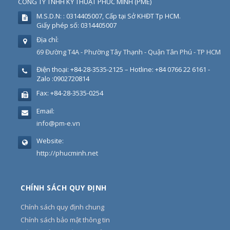
CÔNG TY TNHH KỸ THUẬT PHÚC MINH
(
PME
)
M.S.D.N: : 0314405007, Cấp tại Sở KHĐT Tp HCM.
Giấy phép số: 0314405007
Địa chỉ:
69 Đường T4A - Phường Tây Thạnh - Quận Tân Phú - TP HCM
Điện thoại:
+84-28-3535-2125 – Hotline: +84 0766 22 6161 -
Zalo :0902720814
Fax:
+84-28-3535-0254
Email:
info@pm-e.vn
Website:
http://phucminh.net
CHÍNH SÁCH QUY ĐỊNH
Chính sách quy định chung
Chính sách bảo mật thông tin