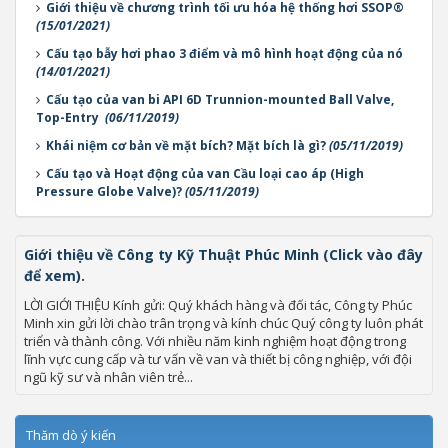
Giới thiệu về chương trình tối ưu hóa hệ thống hơi SSOP®
(15/01/2021)
Cấu tạo bẫy hơi phao 3 điểm và mô hình hoạt động của nó
(14/01/2021)
Cấu tạo của van bi API 6D Trunnion-mounted Ball Valve,
Top-Entry
(06/11/2019)
Khái niệm cơ bản về mặt bích? Mặt bích là gì?
(05/11/2019)
Cấu tạo và Hoạt động của van Cầu loại cao áp (High
Pressure Globe Valve)?
(05/11/2019)
Giới thiệu về Công ty Kỹ Thuật Phúc Minh (Click vào đây
để xem).
LỜI GIỚI THIỆU Kính gửi: Quý khách hàng và đối tác, Công ty Phúc
Minh xin gửi lời chào trân trọng và kính chúc Quý công ty luôn phát
triển và thành công. Với nhiều năm kinh nghiệm hoạt động trong
lĩnh vực cung cấp và tư vấn về van và thiết bị công nghiệp, với đội
ngũ kỹ sư và nhân viên trẻ...
Thăm dò ý kiến