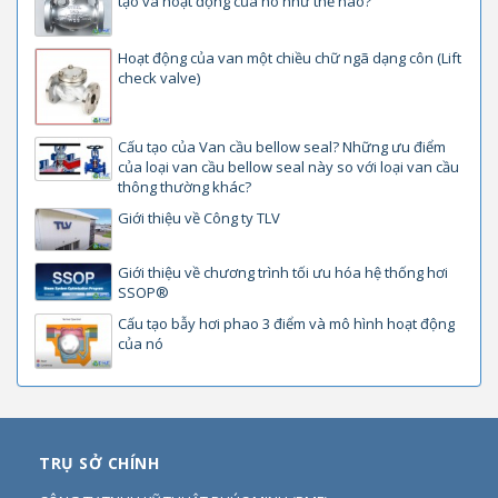
tạo và hoạt động của nó như thế nào?
Hoạt động của van một chiều chữ ngã dạng côn (Lift
check valve)
Cấu tạo của Van cầu bellow seal? Những ưu điểm
của loại van cầu bellow seal này so với loại van cầu
thông thường khác?
Giới thiệu về Công ty TLV
Giới thiệu về chương trình tối ưu hóa hệ thống hơi
SSOP®
Cấu tạo bẫy hơi phao 3 điểm và mô hình hoạt động
của nó
TRỤ SỞ CHÍNH