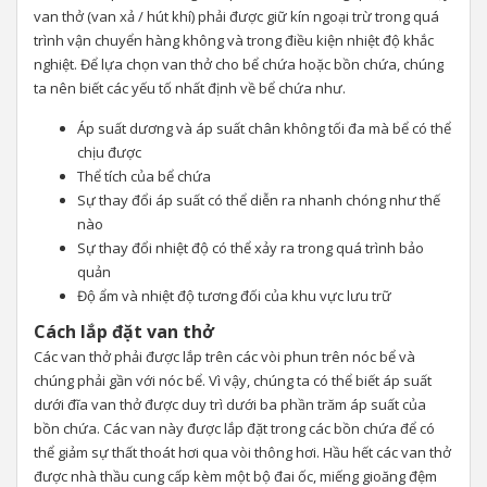
van thở (van xả / hút khí) phải được giữ kín ngoại trừ trong quá
trình vận chuyển hàng không và trong điều kiện nhiệt độ khắc
nghiệt. Để lựa chọn van thở cho bể chứa hoặc bồn chứa, chúng
ta nên biết các yếu tố nhất định về bể chứa như.
Áp suất dương và áp suất chân không tối đa mà bể có thể
chịu được
Thể tích của bể chứa
Sự thay đổi áp suất có thể diễn ra nhanh chóng như thế
nào
Sự thay đổi nhiệt độ có thể xảy ra trong quá trình bảo
quản
Độ ẩm và nhiệt độ tương đối của khu vực lưu trữ
Cách lắp đặt van
thở
Các van thở phải được lắp trên các vòi phun trên nóc bể và
chúng phải gần với nóc bể. Vì vậy, chúng ta có thể biết áp suất
dưới đĩa van thở được duy trì dưới ba phần trăm áp suất của
bồn chứa. Các van này được lắp đặt trong các bồn chứa để có
thể giảm sự thất thoát hơi qua vòi thông hơi. Hầu hết các van thở
được nhà thầu cung cấp kèm một bộ đai ốc, miếng gioăng đệm