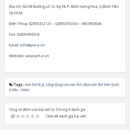
Địa chỉ: 92/38 Đường số 12, Kp18, P. Bình Hưng Hòa, Q.Bình Tân,
Tp.HCM.
Điện Thoại: 02835352125 – 02835350254 – 0907450506
Fax: 02835350254
Email:
info@pm-e.vn
Website:
www.pm-e.vn
Tags:
Van thở là gì
,
Công dụng của van thở
,
Mua van thở Hàn Quốc
ở đâu - Valve
Tổng số điểm của bài viết là: 0 trong 0 đánh giá
Click để đánh giá bài viết