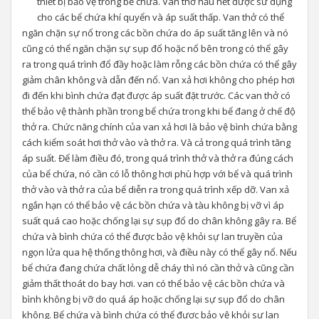
thiết bị bảo vệ trong bể chứa. Van thở hầu hết được sử dụng
cho các bể chứa khí quyển và áp suất thấp. Van thở có thể
ngăn chặn sự nổ trong các bồn chứa do áp suất tăng lên và nó
cũng có thể ngăn chặn sự sụp đổ hoặc nổ bên trong có thể gây
ra trong quá trình đổ đầy hoặc làm rỗng các bồn chứa có thể gây
giảm chân không và dẫn đến nổ. Van xả hơi không cho phép hơi
đi đến khi bình chứa đạt được áp suất đặt trước. Các van thở có
thể bảo vệ thành phần trong bể chứa trong khi bể đang ở chế độ
thở ra. Chức năng chính của van xả hơi là bảo vệ bình chứa bằng
cách kiểm soát hơi thở vào và thở ra. Và cả trong quá trình tăng
áp suất. Để làm điều đó, trong quá trình thở và thở ra đúng cách
của bể chứa, nó cần có lỗ thông hơi phù hợp với bể và quá trình
thở vào và thở ra của bể diễn ra trong quá trình xếp dỡ. Van xả
ngắn hạn có thể bảo vệ các bồn chứa và tàu không bị vỡ vì áp
suất quá cao hoặc chống lại sự sụp đổ do chân không gây ra. Bể
chứa và bình chứa có thể được bảo vệ khỏi sự lan truyền của
ngọn lửa qua hệ thống thông hơi, và điều này có thể gây nổ. Nếu
bể chứa đang chứa chất lỏng dễ cháy thì nó cần thở và cũng cần
giảm thất thoát do bay hơi. van có thể bảo vệ các bồn chứa và
bình không bị vỡ do quá áp hoặc chống lại sự sụp đổ do chân
không. Bể chứa và bình chứa có thể được bảo vệ khỏi sự lan