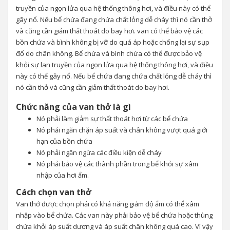
truyền của ngọn lửa qua hệ thống thông hơi, và điều này có thể
gây nổ. Nếu bể chứa đang chứa chất lỏng dễ cháy thì nó cần thở
và cũng cần giảm thất thoát do bay hơi. van có thể bảo vệ các
bồn chứa và bình không bị vỡ do quá áp hoặc chống lại sự sụp
đổ do chân không. Bể chứa và bình chứa có thể được bảo vệ
khỏi sự lan truyền của ngọn lửa qua hệ thống thông hơi, và điều
này có thể gây nổ. Nếu bể chứa đang chứa chất lỏng dễ cháy thì
nó cần thở và cũng cần giảm thất thoát do bay hơi.
Chức năng của van
thở
là gì
Nó phải làm giảm sự thất thoát hơi từ các bể chứa
Nó phải ngăn chặn áp suất và chân không vượt quá giới
hạn của bồn chứa
Nó phải ngăn ngừa các điều kiện dễ cháy
Nó phải bảo vệ các thành phần trong bể khỏi sự xâm
nhập của hơi ẩm.
Cách chọn van
thở
Van thở được chọn phải có khả năng giảm độ ẩm có thể xâm
nhập vào bể chứa. Các van này phải bảo vệ bể chứa hoặc thùng
chứa khỏi áp suất dương và áp suất chân không quá cao. Vì vậy