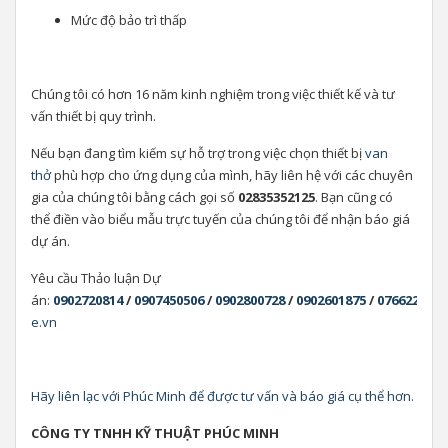
Mức độ bảo trì thấp
Chúng tôi có hơn 16 năm kinh nghiệm trong việc thiết kế và tư
vấn thiết bị quy trình.
Nếu bạn đang tìm kiếm sự hỗ trợ trong việc chọn thiết bị
van
thở
phù hợp cho ứng dụng của mình, hãy liên hệ với các chuyên
gia của chúng tôi bằng cách gọi số
02835352125
. Bạn cũng có
thể điền vào biểu mẫu trực tuyến của chúng tôi để nhận báo giá
dự án.
Yêu cầu Thảo luận Dự
án:
0902720814
/
0907450506
/
0902800728
/
0902601875
/
0766226161
e.vn
Hãy liên lạc với Phúc Minh để được tư vấn và báo giá cụ thể hơn.
CÔNG TY TNHH KỸ THUẬT PHÚC MINH