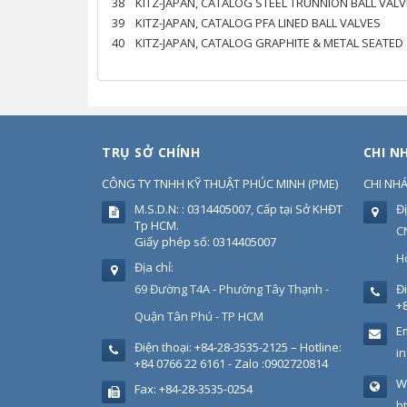
38
KITZ-JAPAN, CATALOG STEEL TRUNNION BALL VAL
39
KITZ-JAPAN, CATALOG PFA LINED BALL VALVES
40
KITZ-JAPAN, CATALOG GRAPHITE & METAL SEATED 
TRỤ SỞ CHÍNH
CHI N
CÔNG TY TNHH KỸ THUẬT PHÚC MINH
(
PME
)
CHI NH
M.S.D.N: : 0314405007, Cấp tại Sở KHĐT
Đị
Tp HCM.
C
Giấy phép số: 0314405007
H
Địa chỉ:
69 Đường T4A - Phường Tây Thạnh -
Đi
+8
Quận Tân Phú - TP HCM
Em
Điện thoại:
+84-28-3535-2125 – Hotline:
i
+84 0766 22 6161 - Zalo :0902720814
W
Fax:
+84-28-3535-0254
h