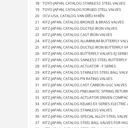
18
TOYO-JAPAN, CATALOG STAINLESS STEEL VALVES
19
TOYO-JAPAN, CATALOG FORGED STELL VALVES
20
OCV-USA, CATALOG VAN ĐIỀU KHIỂN
21
KITZ-JAPAN, CATALOG BRONZE & BRASS VALVES
22
KITZ-JAPAN, CATALOG DUCTILE IRON VALVES
23
KITZ-JAPAN, CATALOG CAST IRON VALVES
24
KITZ-JAPAN, CATALOG ALUMINIUM BUTTERFLY VAL
25
KITZ-JAPAN, CATALOG DUCTILE IRON BUTTERFLY VA
26
KITZ-JAPAN, CATALOG BUTTERFLY VALVES-EJ SERIE
27
KITZ-JAPAN, CATALOG SAINLESS STEEL BUTTERFLY
28
KITZ-JAPAN, CATALOG ACTUATOR - F SERIES
29
KITZ-JAPAN, CATALOG STAINLESS STEEL BALL VAL
30
KITZ-JAPAN, CATALOG PN RATING VALVES
31
KITZ-JAPAN, CATALOG CAST CARBON GGC VALVES
32
KITZ-JAPAN, CATALOG PNEUMATIC SPRING RETUR
33
KITZ-JAPAN, CATALOG ACTUATOR DRIVEN COMPAC
34
KITZ-JAPAN, CATALOG KELMO EX SERIES ELECTRI
35
KITZ-JAPAN, CATALOG STAINLESS VALVES
36
KITZ-JAPAN, CATALOG SPECIAL ALLOY STEEL VALV
37
KITZ-JAPAN, CATALOG STEEL BALL VALVES FOR H