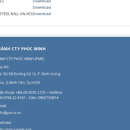
VES
Download
Download
STEEL BALL VALVES
Download
HÁNH CTY PHÚC MINH
ÁNH CTY PHÚC MINH
(
PME
)
a chỉ:
N: 92/38 Đường Số 12, P. Bình Hưng
òa, Q.Bình Tân, Tp.HCM
ện thoại:
+84-28-3535-2125 – Hotline:
4 0766 22 6161 - Zalo :0902720814
ail:
nfo@pm-e.vn
ebsite:
ttp://phucminh.net