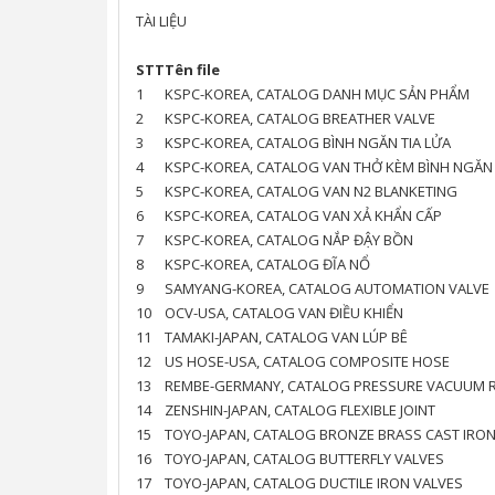
TÀI LIỆU
STT
Tên file
1
KSPC-KOREA, CATALOG DANH MỤC SẢN PHẨM
2
KSPC-KOREA, CATALOG BREATHER VALVE
3
KSPC-KOREA, CATALOG BÌNH NGĂN TIA LỬA
4
KSPC-KOREA, CATALOG VAN THỞ KÈM BÌNH NGĂN 
5
KSPC-KOREA, CATALOG VAN N2 BLANKETING
6
KSPC-KOREA, CATALOG VAN XẢ KHẨN CẤP
7
KSPC-KOREA, CATALOG NẮP ĐẬY BỒN
8
KSPC-KOREA, CATALOG ĐĨA NỔ
9
SAMYANG-KOREA, CATALOG AUTOMATION VALVE
10
OCV-USA, CATALOG VAN ĐIỀU KHIỂN
11
TAMAKI-JAPAN, CATALOG VAN LÚP BÊ
12
US HOSE-USA, CATALOG COMPOSITE HOSE
13
REMBE-GERMANY, CATALOG PRESSURE VACUUM RE
14
ZENSHIN-JAPAN, CATALOG FLEXIBLE JOINT
15
TOYO-JAPAN, CATALOG BRONZE BRASS CAST IRON
16
TOYO-JAPAN, CATALOG BUTTERFLY VALVES
17
TOYO-JAPAN, CATALOG DUCTILE IRON VALVES