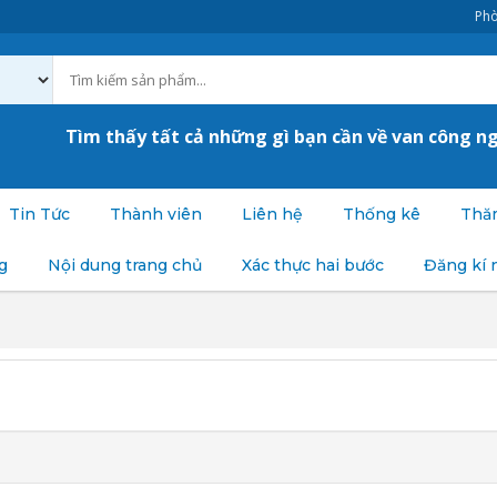
Phò
Tìm thấy tất cả những gì bạn cần về van công n
Tin Tức
Thành viên
Liên hệ
Thống kê
Thăm
g
Nội dung trang chủ
Xác thực hai bước
Đăng kí 