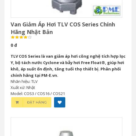
Van Giảm Áp Hơi TLV COS Series Chính
Hãng Nhật Bản
0 đ
TLV COS Series là van giảm áp hơi công nghệ tích hợp lọc
Y, bộ tách nước Cyclone và bẫy hơi Free Float®, giúp hơi
khô, áp suất ổn định, tăng tuổi thọ thiết bị. Phân phối
chính hãng tại PM-E.vn.
Nhãn hiệu: TLV
Xuất xứ: Nhật
Model: COS3 / COS16 / COS21
ĐẶT HÀNG