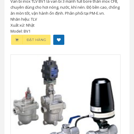
Van bi inox TLV BV1 là van bi 3 mảnh full bore thân inox CF8,
chuyên dùng cho hơi nóng, nước, khí nén. Độ bền cao, chống
ăn mòn tốt, vận hành ổn định. Phân phối tại PM-E.vn.
Nhãn hiệu: TLV
Xuất xứ: Nhật
Model: BV1
ĐẶT HÀNG