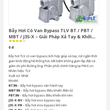
Bẫy Hơi Có Van Bypass TLV BT / PBT /
MBT / J3S-X – Giải Pháp Xả Tay & Khởi
Động Nhanh Hệ Thống Hơi
0 đ
Bẫy hơi TLV có van bypass tích hợp giúp xả tay, rút ngắn thời
gian khởi động hệ thống hơi, tiết kiệm không gian lắp đặt và
giảm chi phí đường ống. Phân phối chính hãng tại PM-E.vn.
Nhãn hiệu: TLV
Xuất xứ: Nhật
Model:
BT3N
– Bẫy hơi bypass vận hành tay
MBT3N
– Bẫy hơi bypass điều khiển điện tử
PBT3N
– Bẫy hơi bypass điều khiển khí nén
J3S-X-BV
– Bẫy hơi inox bypass tay
J3S-X-PB
– Bẫy hơi inox bypass khí nén
J3S-X-RV
– Bẫy hơi inox áp cao