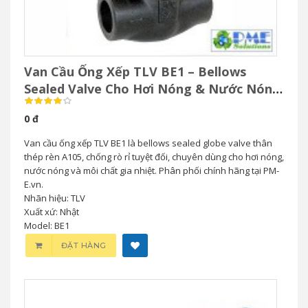
Van Cầu Ống Xếp TLV BE1 – Bellows
Sealed Valve Cho Hơi Nóng & Nước Nóng
Áp Suất Cao
0 đ
Van cầu ống xếp TLV BE1 là bellows sealed globe valve thân
thép rèn A105, chống rò rỉ tuyệt đối, chuyên dùng cho hơi nóng,
nước nóng và môi chất gia nhiệt. Phân phối chính hãng tại PM-
E.vn.
Nhãn hiệu: TLV
Xuất xứ: Nhật
Model: BE1
ĐẶT HÀNG