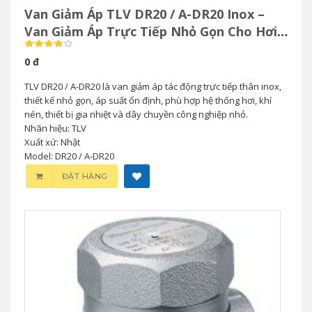
Van Giảm Áp TLV DR20 / A-DR20 Inox –
Van Giảm Áp Trực Tiếp Nhỏ Gọn Cho Hơi
& Khí Nén
0 đ
TLV DR20 / A-DR20 là van giảm áp tác động trực tiếp thân inox,
thiết kế nhỏ gọn, áp suất ổn định, phù hợp hệ thống hơi, khí
nén, thiết bị gia nhiệt và dây chuyền công nghiệp nhỏ.
Nhãn hiệu: TLV
Xuất xứ: Nhật
Model: DR20 / A-DR20
ĐẶT HÀNG