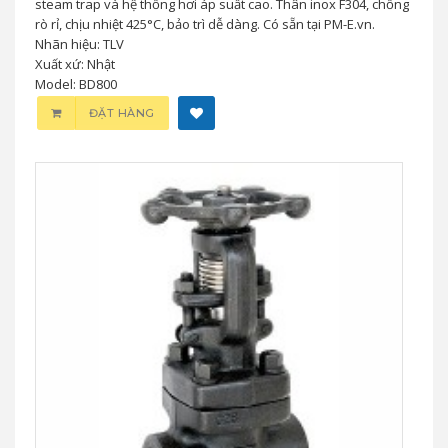
steam trap và hệ thống hơi áp suất cao. Thân inox F304, chống
rò rỉ, chịu nhiệt 425°C, bảo trì dễ dàng. Có sẵn tại PM-E.vn.
Nhãn hiệu: TLV
Xuất xứ: Nhật
Model: BD800
ĐẶT HÀNG