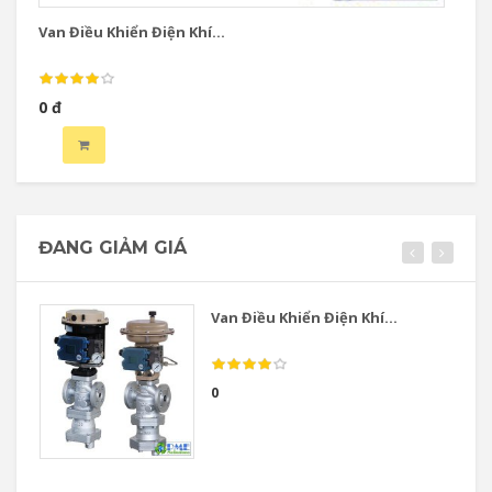
Van Điều Khiển Điện Khí...
Va
0 đ
0 
ĐANG GIẢM GIÁ
Van Điều Khiển Điện Khí...
0