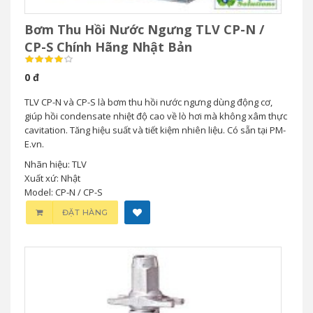
Bơm Thu Hồi Nước Ngưng TLV CP-N /
CP-S Chính Hãng Nhật Bản
0 đ
TLV CP-N và CP-S là bơm thu hồi nước ngưng dùng động cơ,
giúp hồi condensate nhiệt độ cao về lò hơi mà không xâm thực
cavitation. Tăng hiệu suất và tiết kiệm nhiên liệu. Có sẵn tại PM-
E.vn.
Nhãn hiệu: TLV
Xuất xứ: Nhật
Model: CP-N / CP-S
ĐẶT HÀNG