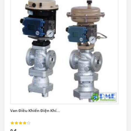
Van Điều Khiển Điện Khí...
Va
0 đ
0 