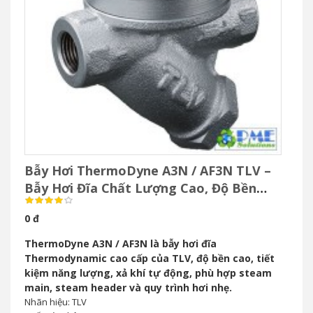
Bẫy Hơi ThermoDyne A3N / AF3N TLV –
Bẫy Hơi Đĩa Chất Lượng Cao, Độ Bền
Vượt Trội
0 đ
ThermoDyne A3N / AF3N là bẫy hơi đĩa
Thermodynamic cao cấp của TLV, độ bền cao, tiết
kiệm năng lượng, xả khí tự động, phù hợp steam
main, steam header và quy trình hơi nhẹ.
Nhãn hiệu: TLV