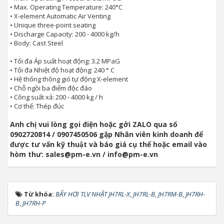
• Max. Operating Temperature: 240°C
• X-element Automatic Air Venting
• Unique three-point seating
• Discharge Capacity: 200 - 4000 kg/h
• Body: Cast Steel
• Tối đa Áp suất hoạt động: 3.2 MPaG
• Tối đa Nhiệt độ hoạt động: 240 ° C
• Hệ thống thông gió tự động X-element
• Chỗ ngồi ba điểm độc đáo
• Công suất xả: 200 - 4000 kg / h
• Cơ thể: Thép đúc
Anh chị vui lòng gọi điện hoặc gởi ZALO qua số
0902720814 / 0907450506 gặp Nhân viên kinh doanh để
được tư vấn kỹ thuật và báo giá cụ thể hoặc email vào
hòm thư: sales@pm-e.vn / info@pm-e.vn
Từ khóa:
BẨY HƠI TLV NHẬT JH7RL-X
,
JH7RL-B
,
JH7RM-B
,
JH7RH-
B
,
JH7RH-P