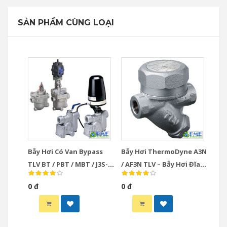
SẢN PHẨM CÙNG LOẠI
Bẫy Hơi Có Van Bypass
Bẫy Hơi ThermoDyne A3N
TLV BT / PBT / MBT / J3S-X
/ AF3N TLV – Bẫy Hơi Đĩa
– Giải Pháp Xả Tay & Khởi
Chất Lượng Cao, Độ Bền
0 đ
0 đ
Động Nhanh Hệ Thống
Vượt Trội
Hơi