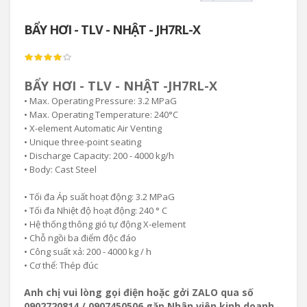
BẨY HƠI - TLV - NHẬT - JH7RL-X
BẨY HƠI - TLV - NHẬT -JH7RL-X
• Max. Operating Pressure: 3.2 MPaG
• Max. Operating Temperature: 240°C
• X-element Automatic Air Venting
• Unique three-point seating
• Discharge Capacity: 200 - 4000 kg/h
• Body: Cast Steel
• Tối đa Áp suất hoạt động: 3.2 MPaG
• Tối đa Nhiệt độ hoạt động: 240 ° C
• Hệ thống thông gió tự động X-element
• Chỗ ngồi ba điểm độc đáo
• Công suất xả: 200 - 4000 kg / h
• Cơ thể: Thép đúc
Anh chị vui lòng gọi điện hoặc gởi ZALO qua số
0902720814 / 0907450506 gặp Nhân viên kinh doanh