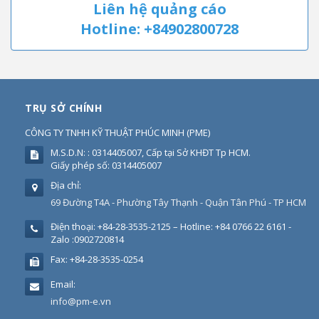
Liên hệ quảng cáo
Hotline: +84902800728
TRỤ SỞ CHÍNH
CÔNG TY TNHH KỸ THUẬT PHÚC MINH
(
PME
)
M.S.D.N: : 0314405007, Cấp tại Sở KHĐT Tp HCM.
Giấy phép số: 0314405007
Địa chỉ:
69 Đường T4A - Phường Tây Thạnh - Quận Tân Phú - TP HCM
Điện thoại:
+84-28-3535-2125 – Hotline: +84 0766 22 6161 -
Zalo :0902720814
Fax:
+84-28-3535-0254
Email:
info@pm-e.vn