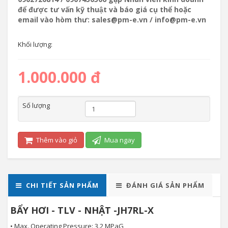
để được tư vấn kỹ thuật và báo giá cụ thể hoặc
email vào hòm thư: sales@pm-e.vn / info@pm-e.vn
Khối lượng:
1.000.000 đ
Số lượng
Thêm vào giỏ
Mua ngay
CHI TIẾT SẢN PHẨM
ĐÁNH GIÁ SẢN PHẨM
BẨY HƠI - TLV - NHẬT -JH7RL-X
• Max. Operating Pressure: 3.2 MPaG