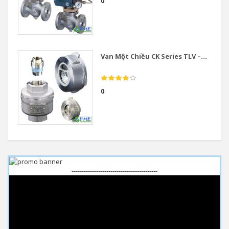
0
Van Một Chiều CK Series TLV –...
0
------------------------------------------