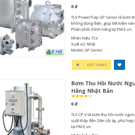
0 đ
TLV PowerTrap GP Series là bơm th
không dùng điện, giúp tiết kiệm năng
Phân phối chính hãng tại PM-E.vn.
Nhãn hiệu: TLV
Xuất xứ: Nhật
Model: GP Series
ĐẶT HÀNG
Bơm Thu Hồi Nước Ngư
Hãng Nhật Bản
Bơm Thu Hồi Nước
0 đ
Ngưng...
TLV CP-V là bơm thu hồi nước ngư
0
suất thấp đến 20m cột áp, phù hợp
tại PM-E.vn.
Bơm Thu Hồi Nước