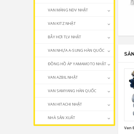
VAN MÀNG NDV NHẬT
VAN KITZ NHẬT
BẪY HƠI TLV NHẬT
VAN NHỰA A-SUNG HÀN QUỐC
SẢN
ĐỒNG HỒ ÁP YAMAMOTO NHẬT
VAN AZBIL NHẬT
VAN SAMYANG HÀN QUỐC
VAN HITACHI NHẬT
NHÀ SẢN XUẤT
Van Đ