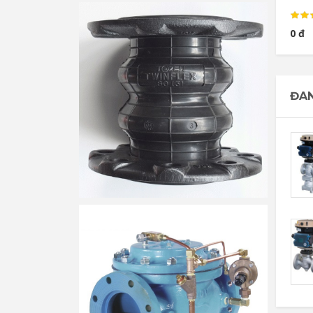
0 đ
ĐAN