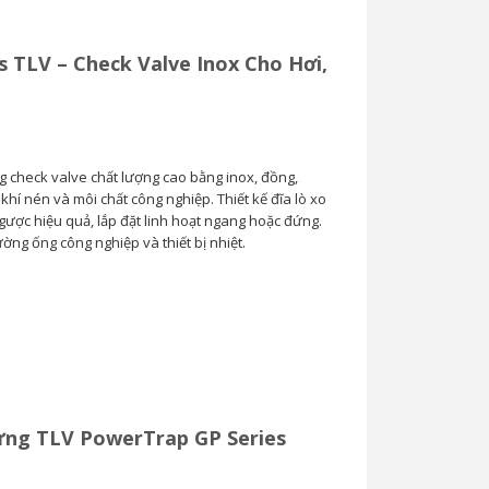
s TLV – Check Valve Inox Cho Hơi,
Van Cầu Ống Xếp
TLV BE1 –...
g check valve chất lượng cao bằng inox, đồng,
0
hí nén và môi chất công nghiệp. Thiết kế đĩa lò xo
ược hiệu quả, lắp đặt linh hoạt ngang hoặc đứng.
ng ống công nghiệp và thiết bị nhiệt.
ng TLV PowerTrap GP Series