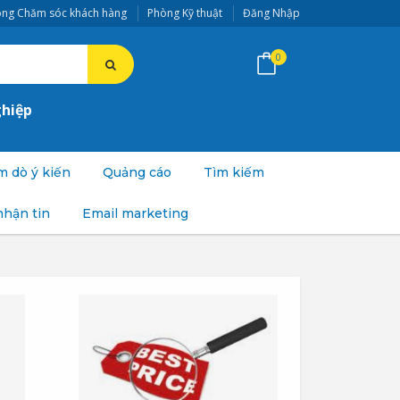
ng Chăm sóc khách hàng
Phòng Kỹ thuật
Đăng Nhập
0
ghiệp
 dò ý kiến
Quảng cáo
Tìm kiếm
nhận tin
Email marketing