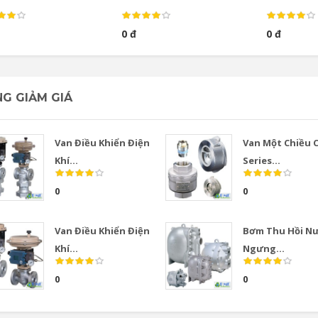
0 đ
0 đ
G GIẢM GIÁ
Van Điều Khiển Điện
Van Một Chiều 
Khí...
Series...
0
0
Van Điều Khiển Điện
Bơm Thu Hồi N
Khí...
Ngưng...
0
0