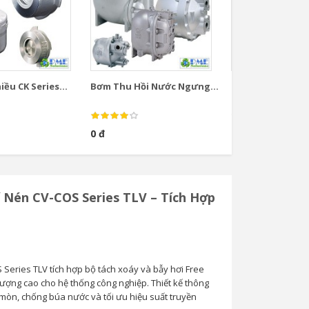
ều CK Series...
Bơm Thu Hồi Nước Ngưng...
Bơm Thu Hồi Nướ
0 đ
0 đ
í Nén CV-COS Series TLV – Tích Hợp
 Series TLV tích hợp bộ tách xoáy và bẫy hơi Free
lượng cao cho hệ thống công nghiệp. Thiết kế thông
 mòn, chống búa nước và tối ưu hiệu suất truyền