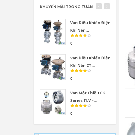
KHUYẾN MÃI TRONG TUẦN
Van Điều Khiển Điện
Khí Nén...
0
Van Điều Khiển Điện
Khí Nén CT...
0
Van Một Chiều CK
Series TLV –...
0