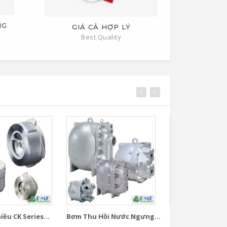
NG
GIÁ CẢ HỢP LÝ
Best Quality
ều CK Series...
Bơm Thu Hồi Nước Ngưng...
Bơm Thu Hồi Nướ