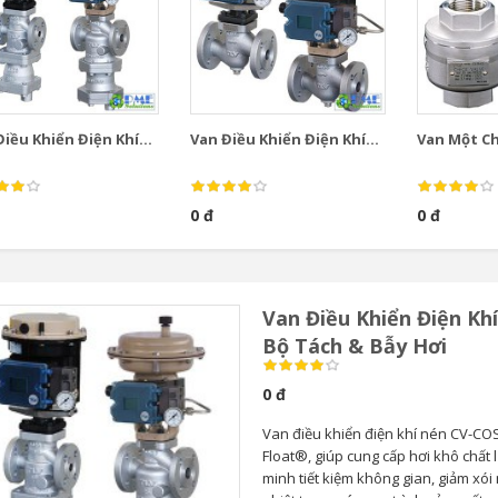
iều Khiển Điện Khí...
Van Điều Khiển Điện Khí...
Van Một Chi
0 đ
0 đ
Van Điều Khiển Điện Kh
Bộ Tách & Bẫy Hơi
0 đ
Van điều khiển điện khí nén CV-COS
Float®, giúp cung cấp hơi khô chất 
minh tiết kiệm không gian, giảm xói