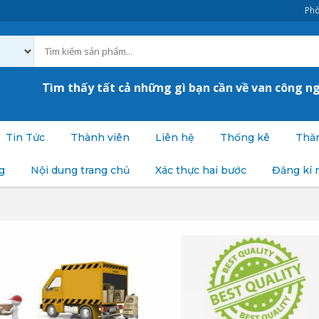
Phò
Tìm thấy tất cả những gì bạn cần về van công n
Tin Tức
Thành viên
Liên hệ
Thống kê
Thăm
g
Nội dung trang chủ
Xác thực hai bước
Đăng kí 