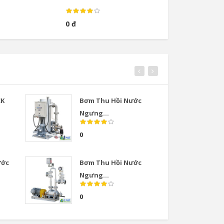
0 đ
0 đ
CK
Bơm Thu Hồi Nước
Van
Ngưng...
COS
0
0
ước
Bơm Thu Hồi Nước
Van
Ngưng...
COS
0
0