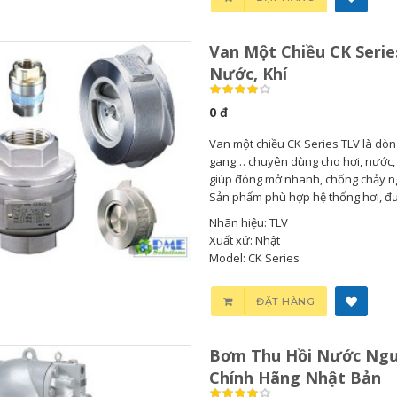
Van Một Chiều CK Serie
Bơm Thu Hồi Nước
Van Giảm Áp Hơi TLV
Nước, Khí
Ngưng TLV...
COSR...
0 đ
0
0
Van một chiều CK Series TLV là dòn
gang… chuyên dùng cho hơi, nước, k
Bơm Thu Hồi Nước
Van Giảm Áp Hơi TLV
giúp đóng mở nhanh, chống chảy ng
Ngưng Chân...
COS Series...
Sản phẩm phù hợp hệ thống hơi, đườ
Nhãn hiệu: TLV
0
0
Xuất xứ: Nhật
Model: CK Series
Bơm Thu Hồi Nước
Van Xả Bypass TLV
Ngưng TLV...
BD800 Chính...
ĐẶT HÀNG
0
0
Bơm Thu Hồi Nước Ngư
Chính Hãng Nhật Bản