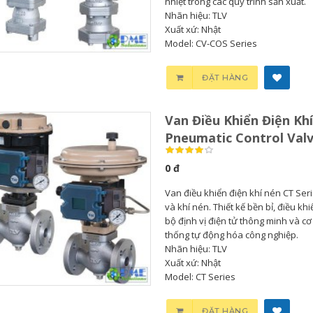
nhiệt trong các quy trình sản xuất.
Nhãn hiệu: TLV
Xuất xứ: Nhật
Model: CV-COS Series
ĐẶT HÀNG
Van Điều Khiển Điện Khí
Pneumatic Control Val
0 đ
Van điều khiển điện khí nén CT Seri
và khí nén. Thiết kế bền bỉ, điều kh
bộ định vị điện tử thông minh và c
thống tự động hóa công nghiệp.
Nhãn hiệu: TLV
Xuất xứ: Nhật
Model: CT Series
ĐẶT HÀNG