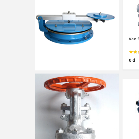
Van Đ
0 đ