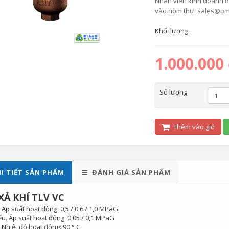
Nhân viên kinh doanh để 
vào hòm thư: sales@pm
Khối lượng:
1.000.000
Số lượng
Thêm vào giỏ
I TIẾT SẢN PHẨM
ĐÁNH GIÁ SẢN PHẨM
XẢ KHÍ TLV VC
. Áp suất hoạt động: 0,5 / 0,6 / 1,0 MPaG
iểu. Áp suất hoạt động: 0,05 / 0,1 MPaG
. Nhiệt độ hoạt động: 90 ° C