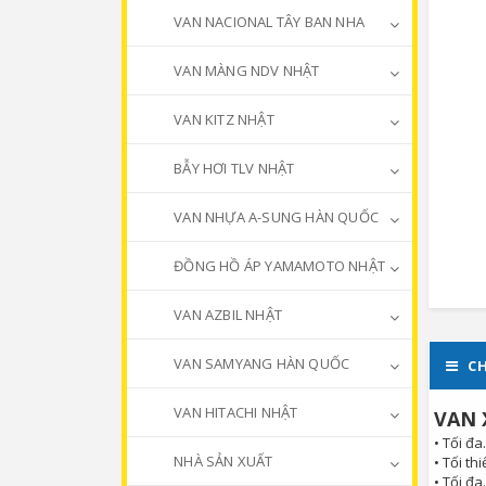
VAN NACIONAL TÂY BAN NHA
VAN MÀNG NDV NHẬT
VAN KITZ NHẬT
BẪY HƠI TLV NHẬT
VAN NHỰA A-SUNG HÀN QUỐC
ĐỒNG HỒ ÁP YAMAMOTO NHẬT
VAN AZBIL NHẬT
VAN SAMYANG HÀN QUỐC
CH
VAN HITACHI NHẬT
VAN 
• Tối đa
NHÀ SẢN XUẤT
• Tối th
• Tối đa