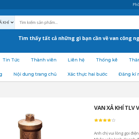
Phò
Tìm thấy tất cả những gì bạn cần về van công n
Tin Tức
Thành viên
Liên hệ
Thống kê
Thăm
g
Nội dung trang chủ
Xác thực hai bước
Đăng kí 
VAN XẢ KHÍ TLV 
Anh chị vui lòng gọi 