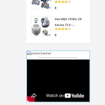
0
Van Một Chiều CK
Series TLV –...
0
------------------------------------------