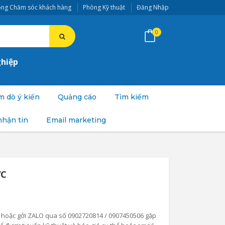
ng Chăm sóc khách hàng
Phòng Kỹ thuật
Đăng Nhập
0
ghiệp
 dò ý kiến
Quảng cáo
Tìm kiếm
nhận tin
Email marketing
VC
điện hoặc gởi ZALO qua số 0902720814 / 0907450506 gặp