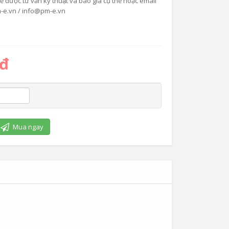
được tư vấn kỹ thuật và báo giá cụ thể hoặc email
-e.vn / info@pm-e.vn
 đ
Mua ngay