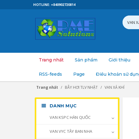
HOTLINE: +840902720814
Trang nhất
Sản phẩm
Giới thiệu
RSS-feeds
Page
Điều khoản sử dụn
Trang nhất
BẪY HƠI TLV NHẬT
VAN XẢ KHÍ
DANH MỤC
VAN KSPC HÀN QUỐC
VAN VYC TÂY BAN NHA