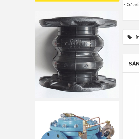
• Cơ th
Từ
SẢN