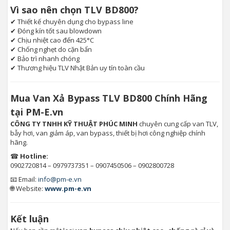
Vì sao nên chọn TLV BD800?
✔ Thiết kế chuyên dụng cho bypass line
✔ Đóng kín tốt sau blowdown
✔ Chịu nhiệt cao đến 425°C
✔ Chống nghẹt do cặn bẩn
✔ Bảo trì nhanh chóng
✔ Thương hiệu TLV Nhật Bản uy tín toàn cầu
Mua Van Xả Bypass TLV BD800 Chính Hãng
tại PM-E.vn
CÔNG TY TNHH KỸ THUẬT PHÚC MINH
chuyên cung cấp van TLV,
bẫy hơi, van giảm áp, van bypass, thiết bị hơi công nghiệp chính
hãng.
☎
Hotline:
0902720814 – 0979737351 – 0907450506 – 0902800728
📧 Email:
info@pm-e.vn
🌐 Website:
www.pm-e.vn
Kết luận