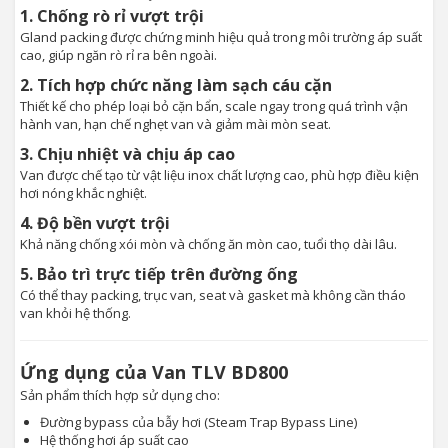
1. Chống rò rỉ vượt trội
Gland packing được chứng minh hiệu quả trong môi trường áp suất
cao, giúp ngăn rò rỉ ra bên ngoài.
2. Tích hợp chức năng làm sạch cáu cặn
Thiết kế cho phép loại bỏ cặn bẩn, scale ngay trong quá trình vận
hành van, hạn chế nghẹt van và giảm mài mòn seat.
3. Chịu nhiệt và chịu áp cao
Van được chế tạo từ vật liệu inox chất lượng cao, phù hợp điều kiện
hơi nóng khắc nghiệt.
4. Độ bền vượt trội
Khả năng chống xói mòn và chống ăn mòn cao, tuổi thọ dài lâu.
5. Bảo trì trực tiếp trên đường ống
Có thể thay packing, trục van, seat và gasket mà không cần tháo
van khỏi hệ thống.
Ứng dụng của Van TLV BD800
Sản phẩm thích hợp sử dụng cho:
Đường bypass của bẫy hơi (Steam Trap Bypass Line)
Hệ thống hơi áp suất cao