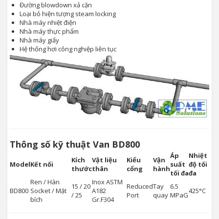
Đường blowdown xả cặn
Loại bỏ hiện tượng steam locking
Nhà máy nhiệt điện
Nhà máy thực phẩm
Nhà máy giấy
Hệ thống hơi công nghiệp liên tục
Thông số kỹ thuật Van BD800
Áp
Nhiệt
Kích
Vật liệu
Kiểu
Vận
Model
Kết nối
suất
độ tối
thước
thân
cổng
hành
tối đa
đa
Ren / Hàn
Inox ASTM
15 / 20
Reduced
Tay
6.5
BD800
Socket / Mặt
A182
425°C
/ 25
Port
quay
MPaG
bích
Gr.F304