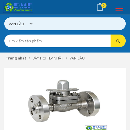
0
Trang nhất
BẪY HƠI TLV NHẬT
VAN CẦU