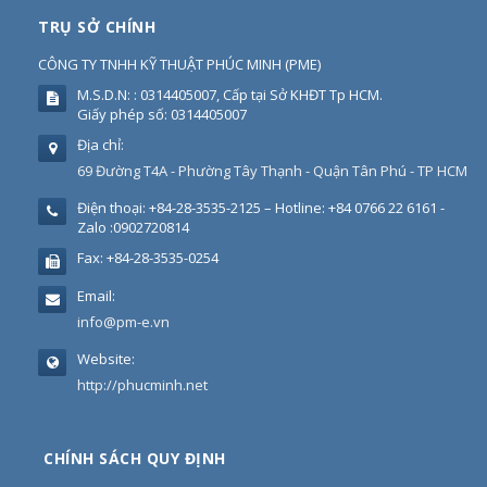
TRỤ SỞ CHÍNH
CÔNG TY TNHH KỸ THUẬT PHÚC MINH
(
PME
)
M.S.D.N: : 0314405007, Cấp tại Sở KHĐT Tp HCM.
Giấy phép số: 0314405007
Địa chỉ:
69 Đường T4A - Phường Tây Thạnh - Quận Tân Phú - TP HCM
Điện thoại:
+84-28-3535-2125 – Hotline: +84 0766 22 6161 -
Zalo :0902720814
Fax:
+84-28-3535-0254
Email:
info@pm-e.vn
Website:
http://phucminh.net
CHÍNH SÁCH QUY ĐỊNH