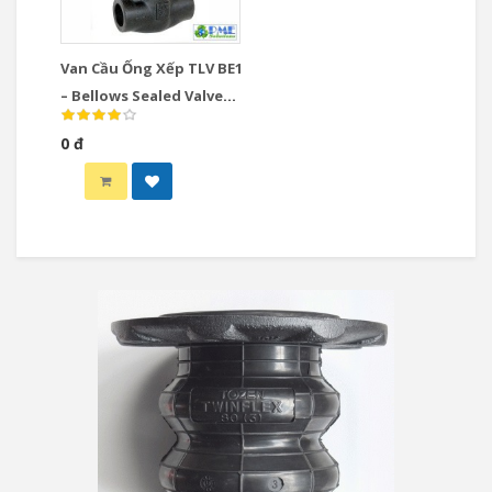
Van Cầu Ống Xếp TLV BE1
– Bellows Sealed Valve
Cho Hơi Nóng & Nước
0 đ
Nóng Áp Suất Cao