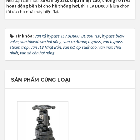
Nếu bạn cần một loại
van bypass chịu nhiệt cao, chống rò rỉ và
hoạt động bền bỉ cho hệ thống hơi
, thì
TLV BD800
là lựa chọn
tối ưu cho nhà máy hiện đại.
Từ khóa:
van xả bypass TLV BD800
,
BD800 TLV
,
bypass blow
valve
,
van blowdown hơi nóng
,
van xả đường bypass
,
van bypass
steam trap
,
van TLV Nhật Bản
,
van hơi áp suất cao
,
van inox chịu
nhiệt
,
van xả cặn hơi nóng
SẢN PHẨM CÙNG LOẠI