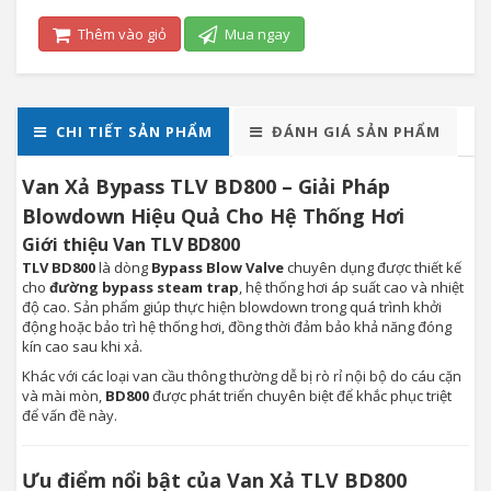
Thêm vào giỏ
Mua ngay
CHI TIẾT SẢN PHẨM
ĐÁNH GIÁ SẢN PHẨM
Van Xả Bypass TLV BD800 – Giải Pháp
Blowdown Hiệu Quả Cho Hệ Thống Hơi
Giới thiệu Van TLV BD800
TLV BD800
là dòng
Bypass Blow Valve
chuyên dụng được thiết kế
cho
đường bypass steam trap
, hệ thống hơi áp suất cao và nhiệt
độ cao. Sản phẩm giúp thực hiện blowdown trong quá trình khởi
động hoặc bảo trì hệ thống hơi, đồng thời đảm bảo khả năng đóng
kín cao sau khi xả.
Khác với các loại van cầu thông thường dễ bị rò rỉ nội bộ do cáu cặn
và mài mòn,
BD800
được phát triển chuyên biệt để khắc phục triệt
để vấn đề này.
Ưu điểm nổi bật của Van Xả TLV BD800