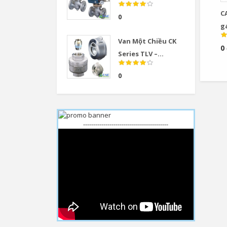
C
0
g
Van Một Chiều CK
0
Series TLV –...
0
------------------------------------------