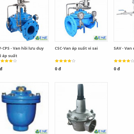
-CPS - Van hồi lưu duy
CSC-Van áp suất vi sai
SAV - Van
ì áp suất
 đ
0 đ
0 đ
Bơm Thu Hồi Nước
Van Giảm Áp Hơi TLV
Ngưng TLV...
COSR...
0
0
Bơm Thu Hồi Nước
Van Giảm Áp Hơi TLV
Ngưng Chân...
COS Series...