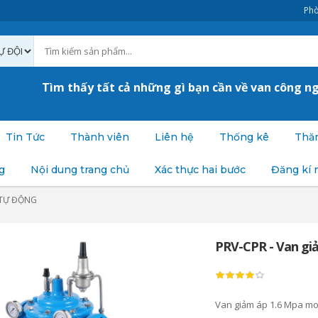
Phò
Tìm thấy tất cả những gì bạn cần về van công n
Tin Tức
Thành viên
Liên hệ
Thống kê
Thăm
g
Nội dung trang chủ
Xác thực hai bước
Đăng kí 
TỰ ĐỘNG
PRV-CPR - Van gi
Van giảm áp 1.6 Mpa mo