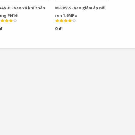
AAV-B - Van xả khí thân
M-PRV-S- Van giảm áp nối
0
0
ang PN16
ren 1.6MPa
Bơm Thu Hồi Nước
Van Xả Bypass TLV
 đ
0 đ
Ngưng TLV...
BD800 Chính...
0
0