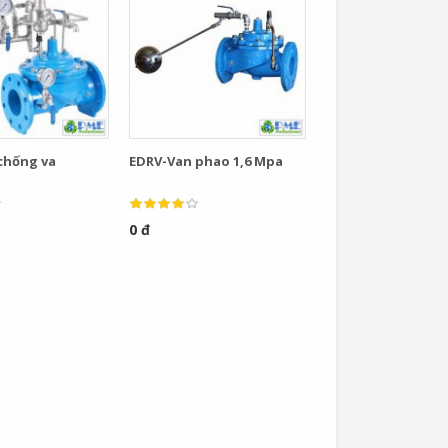
 chống va
EDRV-Van phao 1,6 Mpa
0 đ
Van Cầu Ống Xếp
TLV BE1 –...
0