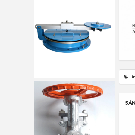
.
Từ
SẢN