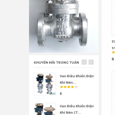
SV
tr
0
KHUYẾN MÃI TRONG TUẦN
Van Điều Khiển Điện
Khí Nén...
0
Van Điều Khiển Điện
Khí Nén CT...