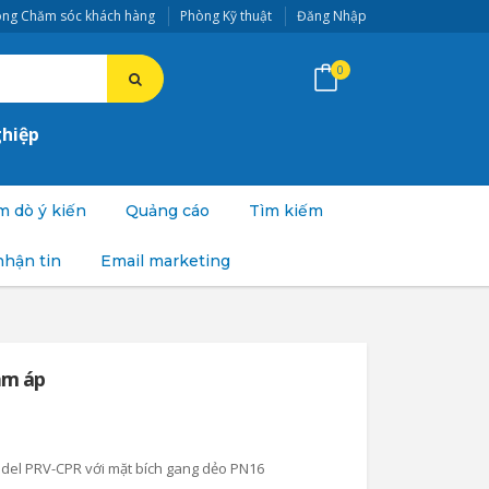
ng Chăm sóc khách hàng
Phòng Kỹ thuật
Đăng Nhập
0
ghiệp
 dò ý kiến
Quảng cáo
Tìm kiếm
nhận tin
Email marketing
ảm áp
del PRV-CPR với mặt bích gang dẻo PN16