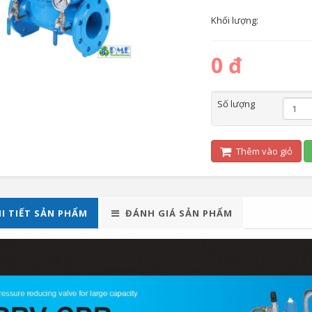
Khối lượng:
0 đ
Số lượng
Thêm vào giỏ
I TIẾT SẢN PHẨM
ĐÁNH GIÁ SẢN PHẨM