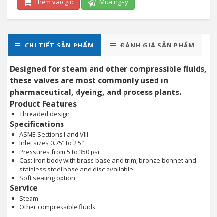
Thêm vào giỏ
Mua ngay
CHI TIẾT SẢN PHẨM
ĐÁNH GIÁ SẢN PHẨM
Designed for steam and other compressible fluids,
these valves are most commonly used in
pharmaceutical, dyeing, and process plants.
Product Features
Threaded design
Specifications
ASME Sections I and VIII
Inlet sizes 0.75″ to 2.5″
Pressures from 5 to 350 psi
Cast iron body with brass base and trim; bronze bonnet and
stainless steel base and disc available
Soft seating option
Service
Steam
Other compressible fluids