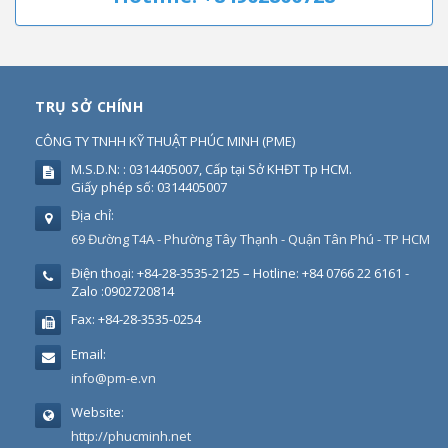
TRỤ SỞ CHÍNH
CÔNG TY TNHH KỸ THUẬT PHÚC MINH
(
PME
)
M.S.D.N: : 0314405007, Cấp tại Sở KHĐT Tp HCM.
Giấy phép số: 0314405007
Địa chỉ:
69 Đường T4A - Phường Tây Thạnh - Quận Tân Phú - TP HCM
Điện thoại:
+84-28-3535-2125 – Hotline: +84 0766 22 6161 -
Zalo :0902720814
Fax:
+84-28-3535-0254
Email:
info@pm-e.vn
Website:
http://phucminh.net