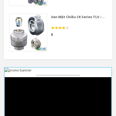
Van Một Chiều CK Series TLV –...
0
------------------------------------------