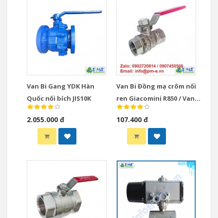
Van Bi Gang YDK Hàn
Van Bi Đồng mạ crôm nối
Quốc nối bích JIS10K
ren Giacomini R850 / Van
bi đồng Giacomini Italy
2.055.000 đ
107.400 đ
model R850