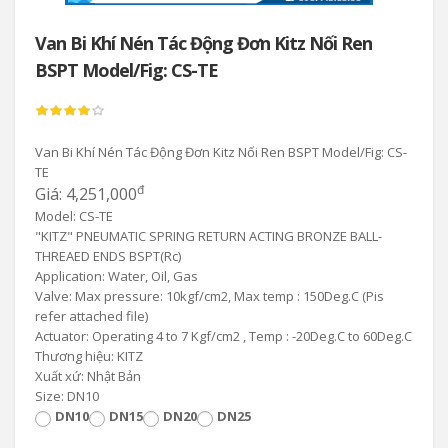
Van Bi Khí Nén Tác Động Đơn Kitz Nối Ren
BSPT Model/Fig: CS-TE
Van Bi Khí Nén Tác Động Đơn Kitz Nối Ren BSPT Model/Fig: CS-
TE
đ
Giá: 4,251,000
Model: CS-TE
"KITZ" PNEUMATIC SPRING RETURN ACTING BRONZE BALL-
THREAED ENDS BSPT(Rc)
Application: Water, Oil, Gas
Valve: Max pressure: 10kgf/cm2, Max temp : 150Deg.C (Pis
refer attached file)
Actuator: Operating 4 to 7 Kgf/cm2 , Temp : -20Deg.C to 60Deg.C
Thương hiệu: KITZ
Xuất xứ: Nhật Bản
Size: DN10
DN10
DN15
DN20
DN25