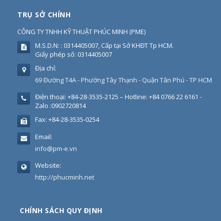
TRỤ SỞ CHÍNH
CÔNG TY TNHH KỸ THUẬT PHÚC MINH
(
PME
)
M.S.D.N: : 0314405007, Cấp tại Sở KHĐT Tp HCM.
Giấy phép số: 0314405007
Địa chỉ:
69 Đường T4A - Phường Tây Thạnh - Quận Tân Phú - TP HCM
Điện thoại:
+84-28-3535-2125 – Hotline: +84 0766 22 6161 -
Zalo :0902720814
Fax:
+84-28-3535-0254
Email:
info@pm-e.vn
Website:
http://phucminh.net
CHÍNH SÁCH QUY ĐỊNH