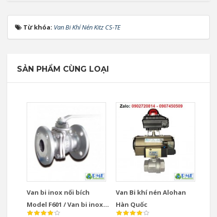
Từ khóa:
Van Bi Khí Nén Kitz CS-TE
SẢN PHẨM CÙNG LOẠI
Van bi inox nối bích
Van Bi khí nén Alohan
Model F601 / Van bi inox
Hàn Quốc
nối bích Model F602