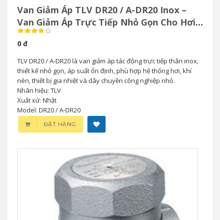
Van Giảm Áp TLV DR20 / A-DR20 Inox –
Van Giảm Áp Trực Tiếp Nhỏ Gọn Cho Hơi
& Khí Nén
0 đ
TLV DR20 / A-DR20 là van giảm áp tác động trực tiếp thân inox,
thiết kế nhỏ gọn, áp suất ổn định, phù hợp hệ thống hơi, khí
nén, thiết bị gia nhiệt và dây chuyền công nghiệp nhỏ.
Nhãn hiệu: TLV
Xuất xứ: Nhật
Model: DR20 / A-DR20
ĐẶT HÀNG