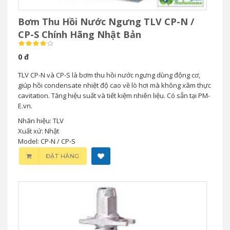
Bơm Thu Hồi Nước Ngưng TLV CP-N /
CP-S Chính Hãng Nhật Bản
0 đ
TLV CP-N và CP-S là bơm thu hồi nước ngưng dùng động cơ,
giúp hồi condensate nhiệt độ cao về lò hơi mà không xâm thực
cavitation. Tăng hiệu suất và tiết kiệm nhiên liệu. Có sẵn tại PM-
E.vn.
Nhãn hiệu: TLV
Xuất xứ: Nhật
Model: CP-N / CP-S
ĐẶT HÀNG