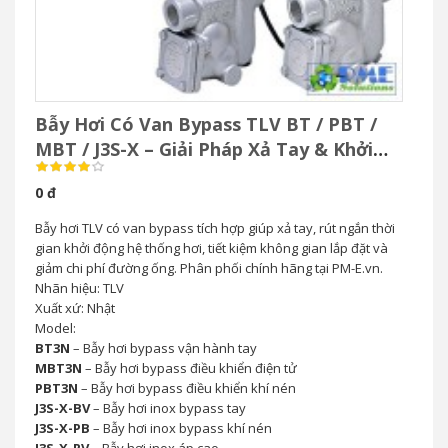
Bẫy Hơi Có Van Bypass TLV BT / PBT /
MBT / J3S-X – Giải Pháp Xả Tay & Khởi
Động Nhanh Hệ Thống Hơi
0 đ
Bẫy hơi TLV có van bypass tích hợp giúp xả tay, rút ngắn thời
gian khởi động hệ thống hơi, tiết kiệm không gian lắp đặt và
giảm chi phí đường ống. Phân phối chính hãng tại PM-E.vn.
Nhãn hiệu: TLV
Xuất xứ: Nhật
Model:
BT3N
– Bẫy hơi bypass vận hành tay
MBT3N
– Bẫy hơi bypass điều khiển điện tử
PBT3N
– Bẫy hơi bypass điều khiển khí nén
J3S-X-BV
– Bẫy hơi inox bypass tay
J3S-X-PB
– Bẫy hơi inox bypass khí nén
J3S-X-RV
– Bẫy hơi inox áp cao