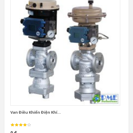
Van Điều Khiển Điện Khí...
Va
0 đ
0 