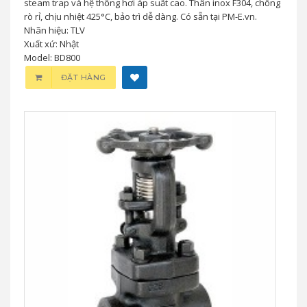
steam trap và hệ thống hơi áp suất cao. Thân inox F304, chống
rò rỉ, chịu nhiệt 425°C, bảo trì dễ dàng. Có sẵn tại PM-E.vn.
Nhãn hiệu: TLV
Xuất xứ: Nhật
Model: BD800
ĐẶT HÀNG