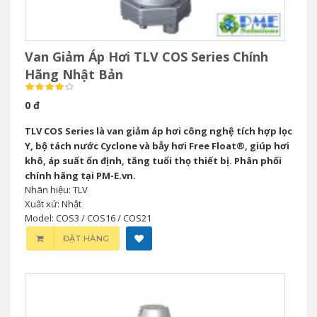
Van Giảm Áp Hơi TLV COS Series Chính
Hãng Nhật Bản
0 đ
TLV COS Series là van giảm áp hơi công nghệ tích hợp lọc
Y, bộ tách nước Cyclone và bẫy hơi Free Float®, giúp hơi
khô, áp suất ổn định, tăng tuổi thọ thiết bị. Phân phối
chính hãng tại PM-E.vn.
Nhãn hiệu: TLV
Xuất xứ: Nhật
Model: COS3 / COS16 / COS21
ĐẶT HÀNG