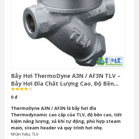
Bẫy Hơi ThermoDyne A3N / AF3N TLV –
Bẫy Hơi Đĩa Chất Lượng Cao, Độ Bền
Vượt Trội
0 đ
ThermoDyne A3N / AF3N là bẫy hơi đĩa
Thermodynamic cao cấp của TLV, độ bền cao, tiết
kiệm năng lượng, xả khí tự động, phù hợp steam
main, steam header và quy trình hơi nhẹ.
Nhãn hiệu: TLV