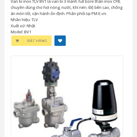
Van bi inox TLV BV1 là van bi 3 mảnh full bore thân inox CF8,
chuyên dùng cho hơi nóng, nước, khí nén. Độ bền cao, chống
ăn mòn tốt, vận hành ổn định. Phân phối tại PM-E.vn.
Nhãn hiệu: TLV
Xuất xứ: Nhật
Model: BV1
ĐẶT HÀNG