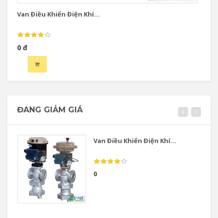
Van Điều Khiển Điện Khí...
Va
0 đ
0 
ĐANG GIẢM GIÁ
Van Điều Khiển Điện Khí...
0