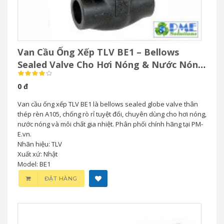
Van Cầu Ống Xếp TLV BE1 – Bellows
Sealed Valve Cho Hơi Nóng & Nước Nóng
Áp Suất Cao
0 đ
Van cầu ống xếp TLV BE1 là bellows sealed globe valve thân
thép rèn A105, chống rò rỉ tuyệt đối, chuyên dùng cho hơi nóng,
nước nóng và môi chất gia nhiệt. Phân phối chính hãng tại PM-
E.vn.
Nhãn hiệu: TLV
Xuất xứ: Nhật
Model: BE1
ĐẶT HÀNG