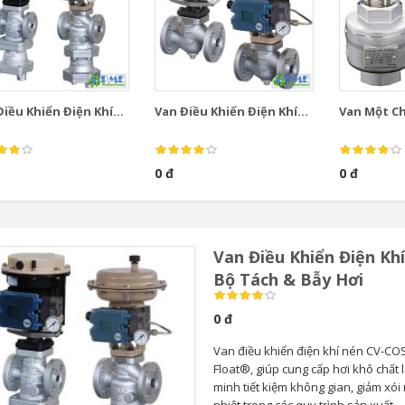
iều Khiển Điện Khí...
Van Điều Khiển Điện Khí...
Van Một Chi
0 đ
0 đ
Van Điều Khiển Điện Kh
Bộ Tách & Bẫy Hơi
0 đ
Van điều khiển điện khí nén CV-COS
Float®, giúp cung cấp hơi khô chất 
minh tiết kiệm không gian, giảm xói
nhiệt trong các quy trình sản xuất.