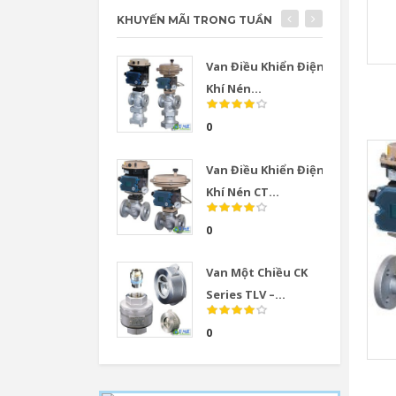
KHUYẾN MÃI TRONG TUẦN
Van Điều Khiển Điện
Khí Nén...
0
Van Điều Khiển Điện
Khí Nén CT...
0
Van Một Chiều CK
Series TLV –...
0