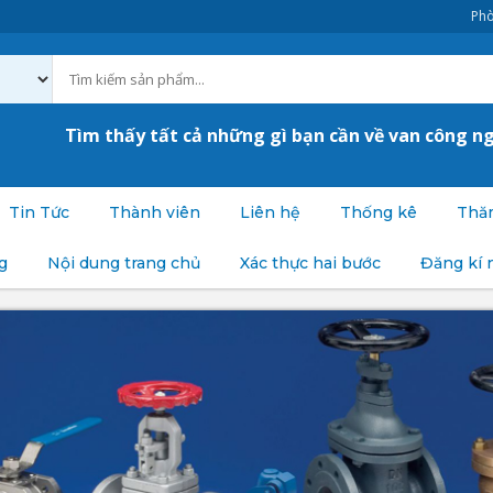
Phò
Tìm thấy tất cả những gì bạn cần về van công n
Tin Tức
Thành viên
Liên hệ
Thống kê
Thăm
g
Nội dung trang chủ
Xác thực hai bước
Đăng kí 