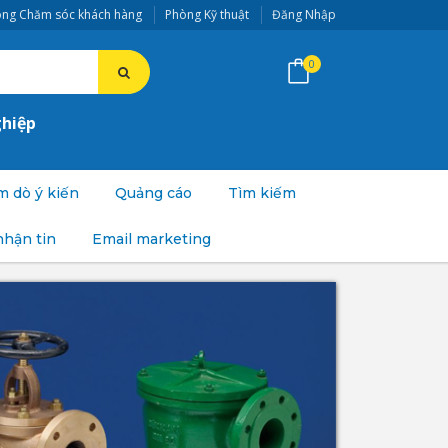
ng Chăm sóc khách hàng
Phòng Kỹ thuật
Đăng Nhập
0
ghiệp
 dò ý kiến
Quảng cáo
Tìm kiếm
nhận tin
Email marketing