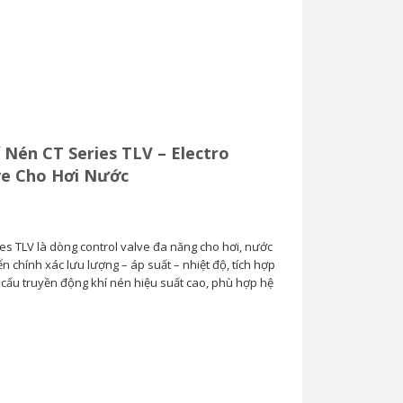
Van Cầu Ống Xếp
TLV BE1 –...
0
 Nén CT Series TLV – Electro
ve Cho Hơi Nước
es TLV là dòng control valve đa năng cho hơi, nước
iển chính xác lưu lượng – áp suất – nhiệt độ, tích hợp
ơ cấu truyền động khí nén hiệu suất cao, phù hợp hệ