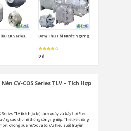
ều CK Series...
Bơm Thu Hồi Nước Ngưng...
Bơm Thu Hồi Nướ
0 đ
0 đ
í Nén CV-COS Series TLV – Tích Hợp
 Series TLV tích hợp bộ tách xoáy và bẫy hơi Free
lượng cao cho hệ thống công nghiệp. Thiết kế thông
 mòn, chống búa nước và tối ưu hiệu suất truyền