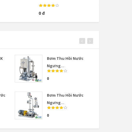
0 đ
0 đ
CK
Bơm Thu Hồi Nước
Van
Ngưng...
COS
0
0
ước
Bơm Thu Hồi Nước
Van
Ngưng...
COS
0
0