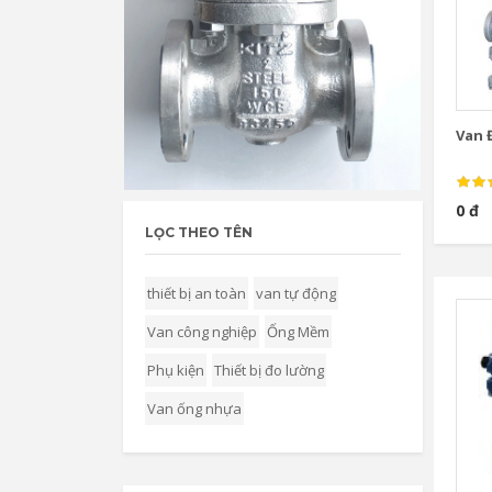
Van Đ
0 đ
LỌC THEO TÊN
thiết bị an toàn
van tự động
Van công nghiệp
Ống Mềm
Phụ kiện
Thiết bị đo lường
Van ống nhựa