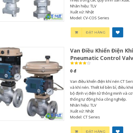
Nhãn hiệu: TLV
Xuất xứ: Nhật
Model: CV-COS Series
Bơm Thu Hồi Nước
Van Giảm Áp Hơi TLV
Ngưng TLV...
COSR...
ĐẶT HÀNG
0
0
Van Điều Khiển Điện Khí
Bơm Thu Hồi Nước
Van Giảm Áp Hơi TLV
Pneumatic Control Val
Ngưng Chân...
COS Series...
0 đ
0
0
Van điều khiển điện khí nén CT Seri
và khí nén. Thiết kế bền bỉ, điều kh
Bơm Thu Hồi Nước
Van Xả Bypass TLV
bộ định vị điện tử thông minh và c
Ngưng TLV...
BD800 Chính...
thống tự động hóa công nghiệp.
Nhãn hiệu: TLV
Xuất xứ: Nhật
0
0
Model: CT Series
ĐẶT HÀNG