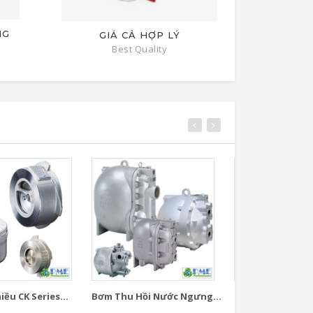
NG
GIÁ CẢ HỢP LÝ
Best Quality
ều CK Series...
Bơm Thu Hồi Nước Ngưng...
Bơm Thu Hồi Nướ