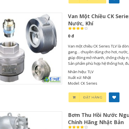
Van Một Chiều CK Serie
Nước, Khí
0 đ
Van một chiều CK Series TLV là dòn
gang… chuyên dùng cho hơi, nước, k
giúp đóng mở nhanh, chống chảy ng
Sản phẩm phù hợp hệ thống hơi, đườ
Nhãn hiệu: TLV
Xuất xứ: Nhật
Model: CK Series
Bơm Thu Hồi Nước
ĐẶT HÀNG
Ngưng...
Bơm Thu Hồi Nước Ngư
0
Chính Hãng Nhật Bản
Bơm Thu Hồi Nước