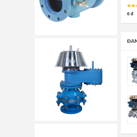
0 đ
ĐAN