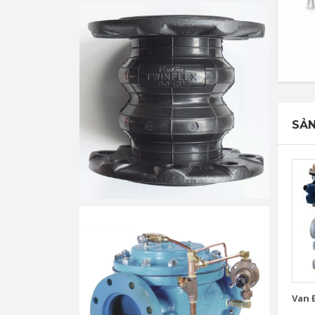
SẢN
Van Đ