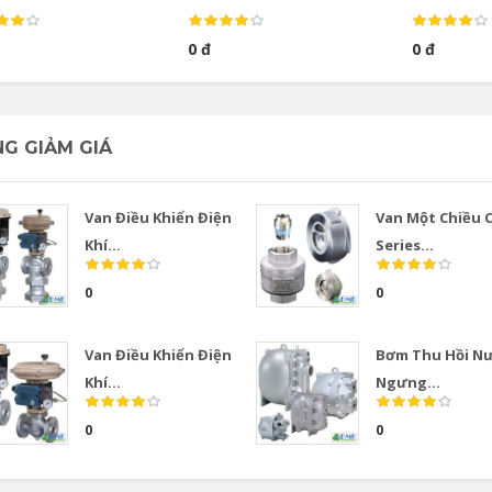
0 đ
0 đ
G GIẢM GIÁ
Van Điều Khiển Điện
Van Một Chiều 
Khí...
Series...
0
0
Van Điều Khiển Điện
Bơm Thu Hồi N
Khí...
Ngưng...
0
0