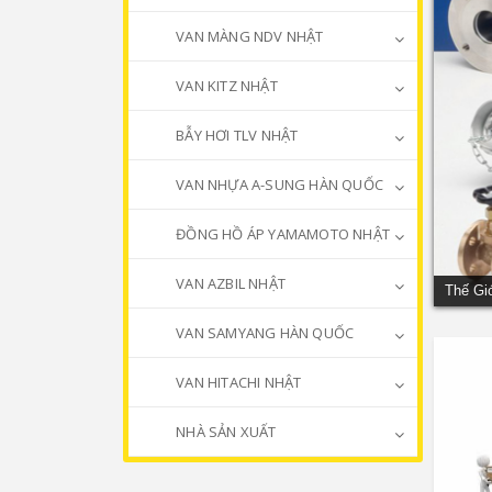
VAN MÀNG NDV NHẬT
VAN KITZ NHẬT
BẪY HƠI TLV NHẬT
VAN NHỰA A-SUNG HÀN QUỐC
ĐỒNG HỒ ÁP YAMAMOTO NHẬT
VAN AZBIL NHẬT
Thế Gi
VAN SAMYANG HÀN QUỐC
VAN HITACHI NHẬT
NHÀ SẢN XUẤT