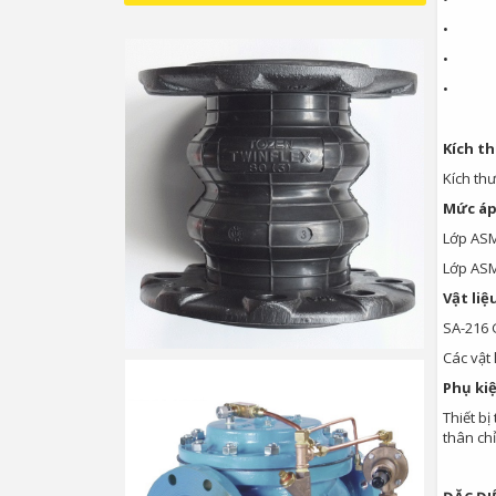
• Cổn
• Thiế
• Nhiề
Kích t
Kích thư
Mức áp
Lớp ASM
Lớp ASM
Vật liệ
SA-216 
Các vật 
Phụ ki
Thiết bị
thân chỉ