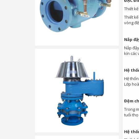
ĐẶC ĐI
Thiết k
Thiết k
vòng đệ
Nắp đậy
Nắp đậy
kín các 
Hệ thốn
Hệ thống
Lớp hoàn
Đệm ch
Trong m
tuổi thọ
Hệ thốn