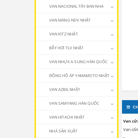
VAN NACIONAL TÂY BAN NHA
VAN MÀNG NDV NHẬT
VAN KITZ NHẬT
BẪY HƠI TLV NHẬT
VAN NHỰA A-SUNG HÀN QUỐC
ĐỒNG HỒ ÁP YAMAMOTO NHẬT
VAN AZBIL NHẬT
VAN SAMYANG HÀN QUỐC
CH
VAN HITACHI NHẬT
Van cử
Van cổng
NHÀ SẢN XUẤT
• Chi 