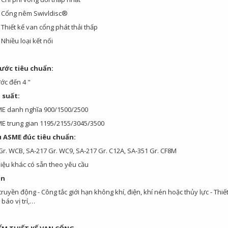
g nêm Swivldisc®
t kế van cổng phát thải thấp
u loại kết nối
hước tiêu chuẩn:
ớc đến 4 "
 suất:
E danh nghĩa 900/1500/2500
E trung gian 1195/2155/3045/3500
u ASME đúc tiêu chuẩn:
Gr. WCB, SA-217 Gr. WC9, SA-217 Gr. C12A, SA-351 Gr. CF8M
liệu khác có sẵn theo yêu cầu
ện
 truyền động - Công tắc giới hạn không khí, điện, khí nén hoặc thủy lực - Th
 báo vị trí,…