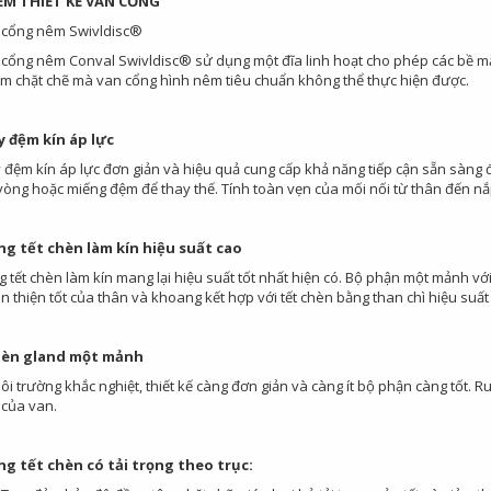
ỂM THIẾT KẾ VAN CỔNG
ế cổng nêm Swivldisc®
ế cổng nêm Conval Swivldisc® sử dụng một đĩa linh hoạt cho phép các bề mặt
m chặt chẽ mà van cổng hình nêm tiêu chuẩn không thể thực hiện được.
 đệm kín áp lực
 đệm kín áp lực đơn giản và hiệu quả cung cấp khả năng tiếp cận sẵn sàng
vòng hoặc miếng đệm để thay thế. Tính toàn vẹn của mối nối từ thân đến nắp
g tết chèn làm kín hiệu suất cao
 tết chèn làm kín mang lại hiệu suất tốt nhất hiện có. Bộ phận một mảnh với 
 thiện tốt của thân và khoang kết hợp với tết chèn bằng than chì hiệu suất 
èn gland một mảnh
ôi trường khắc nghiệt, thiết kế càng đơn giản và càng ít bộ phận càng tốt.
 của van.
g tết chèn có tải trọng theo trục: