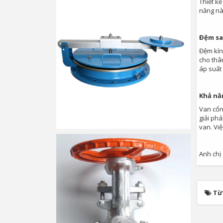
Thiết kế
năng này
Đệm sa
Đệm kín
cho thâ
áp suất
Khả nă
Van cổn
giải phá
van. Việ
Anh chị
Từ