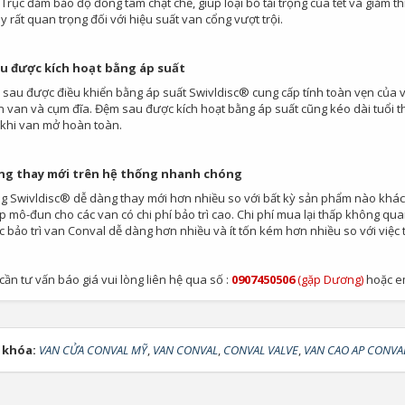
 Trục đảm bảo độ đồng tâm chặt chẽ, giúp loại bỏ tải trọng của tết và giảm 
 rất quan trọng đối với hiệu suất van cổng vượt trội.
u được kích hoạt bằng áp suất
 sau được điều khiển bằng áp suất Swivldisc® cung cấp tính toàn vẹn của 
n van và cụm đĩa. Đệm sau được kích hoạt bằng áp suất cũng kéo dài tuổi th
 khi van mở hoàn toàn.
ng thay mới trên hệ thống nhanh chóng
g Swivldisc® dễ dàng thay mới hơn nhiều so với bất kỳ sản phẩm nào khác 
p mô-đun cho các van có chi phí bảo trì cao. Chi phí mua lại thấp không qua
c bảo trì van Conval dễ dàng hơn nhiều và ít tốn kém hơn nhiều so với việc 
 cần tư vấn báo giá vui lòng liên hệ qua số :
0907450506
(gặp Dương)
hoặc em
 khóa:
VAN CỬA CONVAL MỸ
,
VAN CONVAL
,
CONVAL VALVE
,
VAN CAO AP CONVA