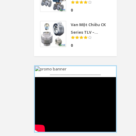
0
Van Một Chiều CK
Series TLV –...
0
------------------------------------------