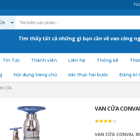
Phò
Tìm thấy tất cả những gì bạn cần về van công n
Tin Tức
Thành viên
Liên hệ
Thống kê
Thăm
g
Nội dung trang chủ
Xác thực hai bước
Đăng kí 
AN CỬA
VAN CỬA CONVA
VAN CỬA CONVAL M