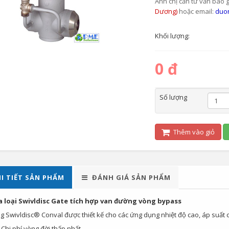
Anh chị cần tư vấn báo g
Dương)
hoặc email:
duo
Khối lượng:
0 đ
Số lượng
Thêm vào giỏ
I TIẾT SẢN PHẨM
ĐÁNH GIÁ SẢN PHẨM
a loại Swivldisc Gate tích hợp van đường vòng bypass
 Swivldisc® Conval được thiết kế cho các ứng dụng nhiệt độ cao, áp suất cao
phí vòng đời thấp nhất