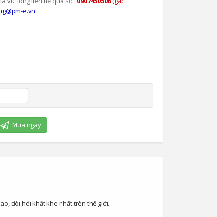
iá vui lòng liên hệ qua số :
0907450506
(gặp
ng@pm-e.vn
Mua ngay
, đòi hỏi khắt khe nhất trên thế giới.