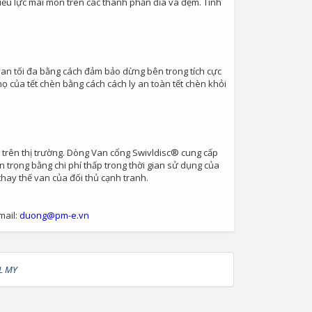
thiểu lực mài mòn trên các thành phần đĩa và đệm. Tính
van tối đa bằng cách đảm bảo dừng bên trong tích cực
ọ của tết chèn bằng cách cách ly an toàn tết chèn khỏi
trên thị trường. Dòng Van cổng Swivldisc® cung cấp
n trọng bằng chi phí thấp trong thời gian sử dụng của
thay thế van của đối thủ cạnh tranh.
ail:
duong@pm-e.vn
L MY