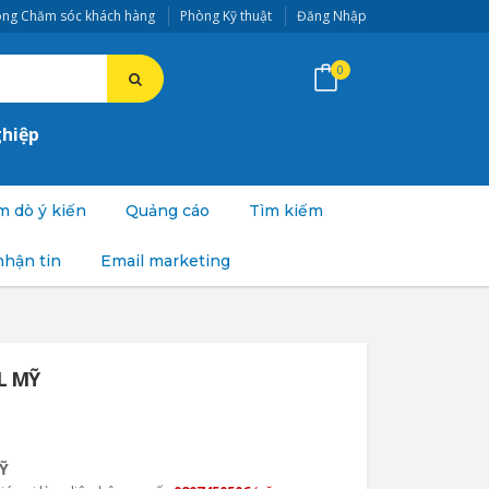
ng Chăm sóc khách hàng
Phòng Kỹ thuật
Đăng Nhập
0
ghiệp
 dò ý kiến
Quảng cáo
Tìm kiếm
nhận tin
Email marketing
L MỸ
Ỹ