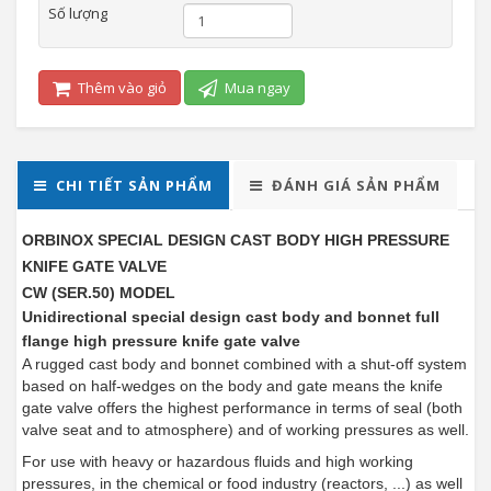
Số lượng
Thêm vào giỏ
Mua ngay
CHI TIẾT SẢN PHẨM
ĐÁNH GIÁ SẢN PHẨM
ORBINOX SPECIAL DESIGN CAST BODY HIGH PRESSURE
KNIFE GATE VALVE
​​​​​​​CW (SER.50) MODEL
Unidirectional special design cast body and bonnet full
flange high pressure knife gate valve
A rugged cast body and bonnet combined with a shut-off system
based on half-wedges on the body and gate means the knife
gate valve offers the highest performance in terms of seal (both
valve seat and to atmosphere) and of working pressures as well.
For use with heavy or hazardous fluids and high working
pressures, in the chemical or food industry (reactors, ...) as well