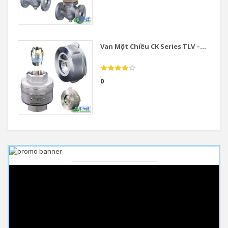
Van Một Chiều CK Series TLV –...
0
------------------------------------------