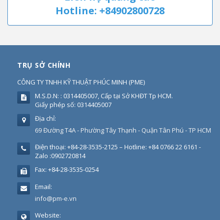
Hotline: +84902800728
TRỤ SỞ CHÍNH
CÔNG TY TNHH KỸ THUẬT PHÚC MINH
(
PME
)
M.S.D.N: : 0314405007, Cấp tại Sở KHĐT Tp HCM.
Giấy phép số: 0314405007
Địa chỉ:
69 Đường T4A - Phường Tây Thạnh - Quận Tân Phú - TP HCM
Điện thoại:
+84-28-3535-2125 – Hotline: +84 0766 22 6161 -
Zalo :0902720814
Fax:
+84-28-3535-0254
Email:
info@pm-e.vn
Website: