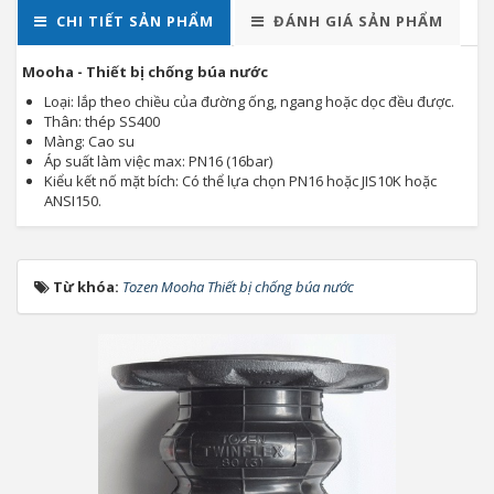
CHI TIẾT SẢN PHẨM
ĐÁNH GIÁ SẢN PHẨM
Mooha - Thiết bị chống búa nước
Loại: lắp theo chiều của đường ống, ngang hoặc dọc đều được.
Thân: thép SS400
Màng: Cao su
Áp suất làm việc max: PN16 (16bar)
Kiểu kết nố mặt bích: Có thể lựa chọn PN16 hoặc JIS10K hoặc
ANSI150.
Từ khóa:
Tozen Mooha Thiết bị chống búa nước