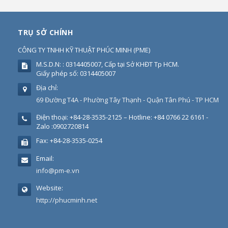
TRỤ SỞ CHÍNH
CÔNG TY TNHH KỸ THUẬT PHÚC MINH
(
PME
)
M.S.D.N: : 0314405007, Cấp tại Sở KHĐT Tp HCM.
Giấy phép số: 0314405007
Địa chỉ:
69 Đường T4A - Phường Tây Thạnh - Quận Tân Phú - TP HCM
Điện thoại:
+84-28-3535-2125 – Hotline: +84 0766 22 6161 -
Zalo :0902720814
Fax:
+84-28-3535-0254
Email:
info@pm-e.vn
Website:
http://phucminh.net