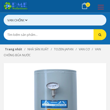
0
Trang nhất
NHÀ SẢN XUẤT
TOZEN-JAPAN
VAN CƠ
VAN
CHỐNG BÚA NƯỚC