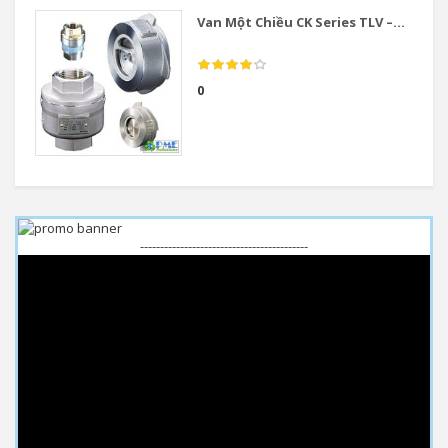
Van Một Chiều CK Series TLV –...
0
------------------------------------------