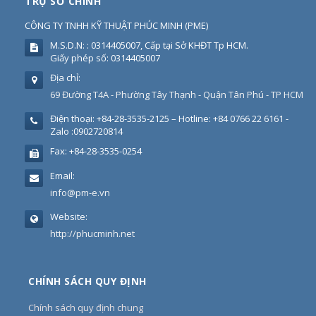
TRỤ SỞ CHÍNH
CÔNG TY TNHH KỸ THUẬT PHÚC MINH
(
PME
)
M.S.D.N: : 0314405007, Cấp tại Sở KHĐT Tp HCM.
Giấy phép số: 0314405007
Địa chỉ:
69 Đường T4A - Phường Tây Thạnh - Quận Tân Phú - TP HCM
Điện thoại:
+84-28-3535-2125 – Hotline: +84 0766 22 6161 -
Zalo :0902720814
Fax:
+84-28-3535-0254
Email:
info@pm-e.vn
Website:
http://phucminh.net
CHÍNH SÁCH QUY ĐỊNH
Chính sách quy định chung