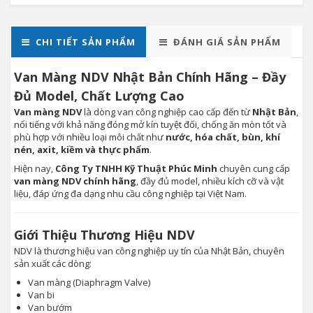
CHI TIẾT SẢN PHẨM
ĐÁNH GIÁ SẢN PHẨM
Van Màng NDV Nhật Bản Chính Hãng – Đầy
Đủ Model, Chất Lượng Cao
Van màng NDV
là dòng van công nghiệp cao cấp đến từ
Nhật Bản
,
nổi tiếng với khả năng đóng mở kín tuyệt đối, chống ăn mòn tốt và
phù hợp với nhiều loại môi chất như
nước, hóa chất, bùn, khí
nén, axit, kiềm và thực phẩm
.
Hiện nay,
Công Ty TNHH Kỹ Thuật Phúc Minh
chuyên cung cấp
van màng NDV chính hãng
, đầy đủ model, nhiều kích cỡ và vật
liệu, đáp ứng đa dạng nhu cầu công nghiệp tại Việt Nam.
Giới Thiệu Thương Hiệu NDV
NDV là thương hiệu van công nghiệp uy tín của Nhật Bản, chuyên
sản xuất các dòng:
Van màng (Diaphragm Valve)
Van bi
Van bướm