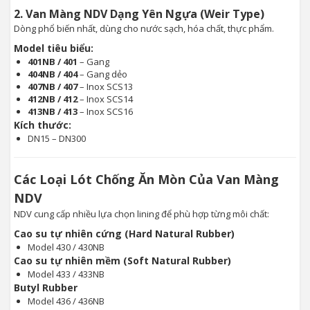
2. Van Màng NDV Dạng Yên Ngựa (Weir Type)
Dòng phổ biến nhất, dùng cho nước sạch, hóa chất, thực phẩm.
Model tiêu biểu:
401NB / 401
– Gang
404NB / 404
– Gang dẻo
407NB / 407
– Inox SCS13
412NB / 412
– Inox SCS14
413NB / 413
– Inox SCS16
Kích thước:
DN15 – DN300
Các Loại Lót Chống Ăn Mòn Của Van Màng
NDV
NDV cung cấp nhiều lựa chọn lining để phù hợp từng môi chất:
Cao su tự nhiên cứng (Hard Natural Rubber)
Model 430 / 430NB
Cao su tự nhiên mềm (Soft Natural Rubber)
Model 433 / 433NB
Butyl Rubber
Model 436 / 436NB