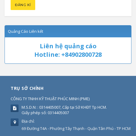
Quảng Cáo Liên kết
Liên hệ quảng cáo
Hotline: +84902800728
TRỤ SỞ CHÍNH
CÔNG TY TNHH KỸ THUẬT PHÚC MINH
(
PME
)
M.S.D.N: : 0314405007, Cấp tại Sở KHĐT Tp HCM.
Giấy phép số: 0314405007
Địa chỉ:
69 Đường T4A - Phường Tây Thạnh - Quận Tân Phú - TP HCM