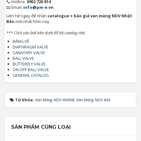
📞 Hotline:
0902 720 814
📧 Email:
info@pm-e.vn
Liên hệ ngay để nhận
catalogue + báo giá van màng NDV Nhật
Bản
mới nhất hôm nay.
*** Click vào link bên dưới để tải catalog nhé.
BẢNG VẼ
DIAPHRAGM VALVE
SANATARY VALVE
BALL VALVE
BUTTERFLY VALVE
ON-OFF BALL VALVE
GENERAL CATALOG
Từ khóa:
Van Màng NDV 404NB
,
Van Màng NDV 404
SẢN PHẨM CÙNG LOẠI