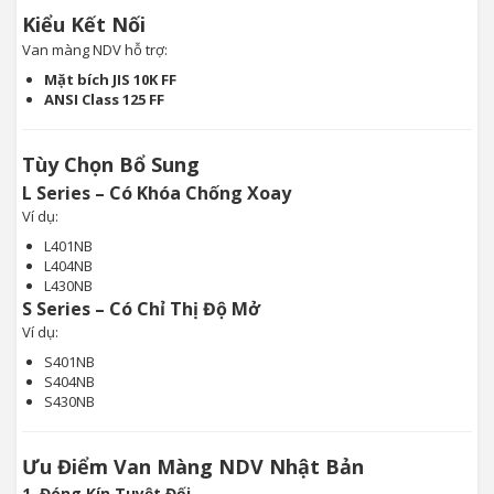
Kiểu Kết Nối
Van màng NDV hỗ trợ:
Mặt bích JIS 10K FF
ANSI Class 125 FF
Tùy Chọn Bổ Sung
L Series – Có Khóa Chống Xoay
Ví dụ:
L401NB
L404NB
L430NB
S Series – Có Chỉ Thị Độ Mở
Ví dụ:
S401NB
S404NB
S430NB
Ưu Điểm Van Màng NDV Nhật Bản
1. Đóng Kín Tuyệt Đối