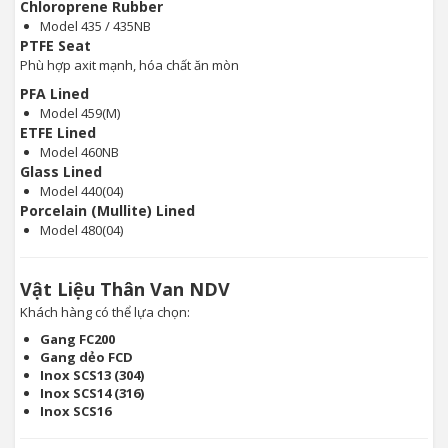
Chloroprene Rubber
Model 435 / 435NB
PTFE Seat
Phù hợp axit mạnh, hóa chất ăn mòn
PFA Lined
Model 459(M)
ETFE Lined
Model 460NB
Glass Lined
Model 440(04)
Porcelain (Mullite) Lined
Model 480(04)
Vật Liệu Thân Van NDV
Khách hàng có thể lựa chọn:
Gang FC200
Gang dẻo FCD
Inox SCS13 (304)
Inox SCS14 (316)
Inox SCS16