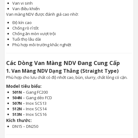
Van vi sinh
Van điều khiển
Van màng NDV được đánh giá cao nhờ:
Độ kín cao
Chống rò rỉ tốt
Chống ăn mòn vượt trội
Tuổi thọ lâu dài
Phù hợp môi trường khắc nghiệt
Các Dòng Van Màng NDV Đang Cung Cấp
1. Van Màng NDV Dạng Thẳng (Straight Type)
Phù hợp cho lưu chất có độ nhớt cao, bùn, slurry, chất lỏng có cặn.
Model tiêu biểu:
501N
– Gang FC200
504N
– Gang dẻo FCD
507N
– Inox SCS13
512N
– Inox SCS14
513N
– Inox SCS16
Kích thước:
DN15 – DN250