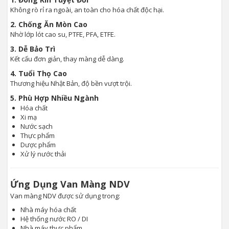
Không rò rỉ ra ngoài, an toàn cho hóa chất độc hại.
2. Chống Ăn Mòn Cao
Nhờ lớp lót cao su, PTFE, PFA, ETFE.
3. Dễ Bảo Trì
Kết cấu đơn giản, thay màng dễ dàng.
4. Tuổi Thọ Cao
Thương hiệu Nhật Bản, độ bền vượt trội.
5. Phù Hợp Nhiều Ngành
Hóa chất
Xi mạ
Nước sạch
Thực phẩm
Dược phẩm
Xử lý nước thải
Ứng Dụng Van Màng NDV
Van màng NDV được sử dụng trong:
Nhà máy hóa chất
Hệ thống nước RO / DI
Nhà máy thực phẩm