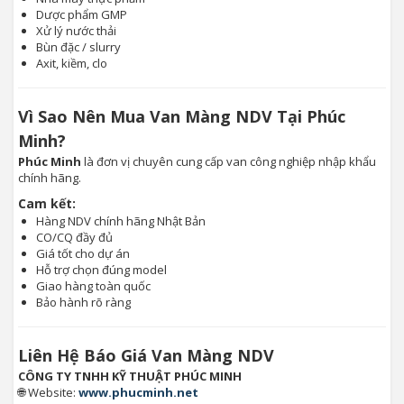
Dược phẩm GMP
Xử lý nước thải
Bùn đặc / slurry
Axit, kiềm, clo
Vì Sao Nên Mua Van Màng NDV Tại Phúc
Minh?
Phúc Minh
là đơn vị chuyên cung cấp van công nghiệp nhập khẩu
chính hãng.
Cam kết:
Hàng NDV chính hãng Nhật Bản
CO/CQ đầy đủ
Giá tốt cho dự án
Hỗ trợ chọn đúng model
Giao hàng toàn quốc
Bảo hành rõ ràng
Liên Hệ Báo Giá Van Màng NDV
CÔNG TY TNHH KỸ THUẬT PHÚC MINH
🌐 Website:
www.phucminh.net