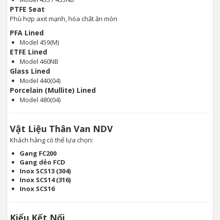
PTFE Seat
Phù hợp axit mạnh, hóa chất ăn mòn
PFA Lined
Model 459(M)
ETFE Lined
Model 460NB
Glass Lined
Model 440(04)
Porcelain (Mullite) Lined
Model 480(04)
Vật Liệu Thân Van NDV
Khách hàng có thể lựa chọn:
Gang FC200
Gang dẻo FCD
Inox SCS13 (304)
Inox SCS14 (316)
Inox SCS16
Kiểu Kết Nối