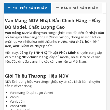
CHI TIẾT SẢN PHẨM
ĐÁNH GIÁ SẢN PHẨM
Van Màng NDV Nhật Bản Chính Hãng – Đầy
Đủ Model, Chất Lượng Cao
Van màng NDV
là dòng van công nghiệp cao cấp đến từ
Nhật Bản
,
nổi tiếng với khả năng đóng mở kín tuyệt đối, chống ăn mòn tốt và
phù hợp với nhiều loại môi chất như
nước, hóa chất, bùn, khí
nén, axit, kiềm và thực phẩm
.
Hiện nay,
Công Ty TNHH Kỹ Thuật Phúc Minh
chuyên cung cấp
van màng NDV chính hãng
, đầy đủ model, nhiều kích cỡ và vật
liệu, đáp ứng đa dạng nhu cầu công nghiệp tại Việt Nam.
Giới Thiệu Thương Hiệu NDV
NDV là thương hiệu van công nghiệp uy tín của Nhật Bản, chuyên
sản xuất các dòng:
Van màng (Diaphragm Valve)
Van bi
Van bướm
Van vi sinh