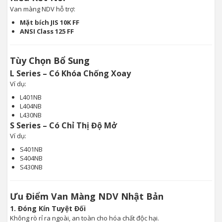
Van màng NDV hỗ trợ:
Mặt bích JIS 10K FF
ANSI Class 125 FF
Tùy Chọn Bổ Sung
L Series – Có Khóa Chống Xoay
Ví dụ:
L401NB
L404NB
L430NB
S Series – Có Chỉ Thị Độ Mở
Ví dụ:
S401NB
S404NB
S430NB
Ưu Điểm Van Màng NDV Nhật Bản
1. Đóng Kín Tuyệt Đối
Không rò rỉ ra ngoài, an toàn cho hóa chất độc hại.