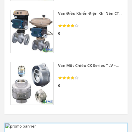
Van Điều Khiển Điện Khí Nén CT...
0
Van Một Chiều CK Series TLV –...
0
------------------------------------------