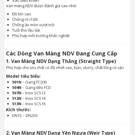
Van điều khiển
Van màng NDV được đánh giá cao nhờ:
Độ kín cao
Chống rò rỉ tốt
Chống ăn mòn vượt trội
Tuổi thọ lâu dài
Phù hợp môi trường khắc nghiệt
Các Dòng Van Màng NDV Đang Cung Cấp
1. Van Màng NDV Dạng Thẳng (Straight Type)
Phù hợp cho lưu chất có độ nhớt cao, bùn, slurry, chất lỏng có cặn.
Model tiêu biểu:
501N
– Gang FC200
504N
– Gang dẻo FCD
507N
– Inox SCS13
512N
– Inox SCS14
513N
– Inox SCS16
Kích thước:
DN15 – DN250
2. Van Màng NDV Dạng Yên Ngựa (Weir Type)