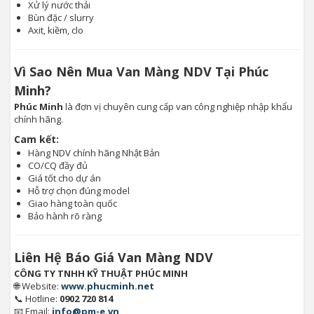
Xử lý nước thải
Bùn đặc / slurry
Axit, kiềm, clo
Vì Sao Nên Mua Van Màng NDV Tại Phúc
Minh?
Phúc Minh
là đơn vị chuyên cung cấp van công nghiệp nhập khẩu
chính hãng.
Cam kết:
Hàng NDV chính hãng Nhật Bản
CO/CQ đầy đủ
Giá tốt cho dự án
Hỗ trợ chọn đúng model
Giao hàng toàn quốc
Bảo hành rõ ràng
Liên Hệ Báo Giá Van Màng NDV
CÔNG TY TNHH KỸ THUẬT PHÚC MINH
🌐 Website:
www.phucminh.net
📞 Hotline:
0902 720 814
📧 Email:
info@pm-e.vn