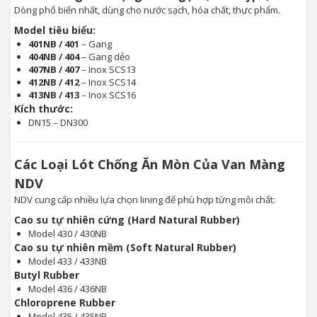
Dòng phổ biến nhất, dùng cho nước sạch, hóa chất, thực phẩm.
Model tiêu biểu:
401NB / 401
– Gang
404NB / 404
– Gang dẻo
407NB / 407
– Inox SCS13
412NB / 412
– Inox SCS14
413NB / 413
– Inox SCS16
Kích thước:
DN15 – DN300
Các Loại Lót Chống Ăn Mòn Của Van Màng
NDV
NDV cung cấp nhiều lựa chọn lining để phù hợp từng môi chất:
Cao su tự nhiên cứng (Hard Natural Rubber)
Model 430 / 430NB
Cao su tự nhiên mềm (Soft Natural Rubber)
Model 433 / 433NB
Butyl Rubber
Model 436 / 436NB
Chloroprene Rubber
Model 435 / 435NB