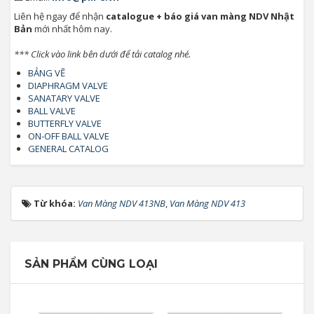
Liên hệ ngay để nhận
catalogue + báo giá van màng NDV Nhật
Bản
mới nhất hôm nay.
*** Click vào link bên dưới để tải catalog nhé.
BẢNG VẼ
DIAPHRAGM VALVE
SANATARY VALVE
BALL VALVE
BUTTERFLY VALVE
ON-OFF BALL VALVE
GENERAL CATALOG
Từ khóa:
Van Màng NDV 413NB
,
Van Màng NDV 413
SẢN PHẨM CÙNG LOẠI