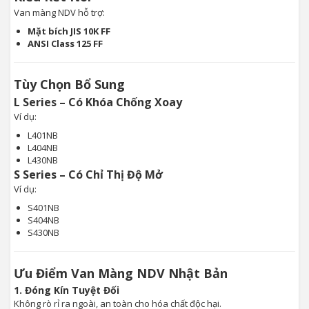
Van màng NDV hỗ trợ:
Mặt bích JIS 10K FF
ANSI Class 125 FF
Tùy Chọn Bổ Sung
L Series – Có Khóa Chống Xoay
Ví dụ:
L401NB
L404NB
L430NB
S Series – Có Chỉ Thị Độ Mở
Ví dụ:
S401NB
S404NB
S430NB
Ưu Điểm Van Màng NDV Nhật Bản
1. Đóng Kín Tuyệt Đối
Không rò rỉ ra ngoài, an toàn cho hóa chất độc hại.