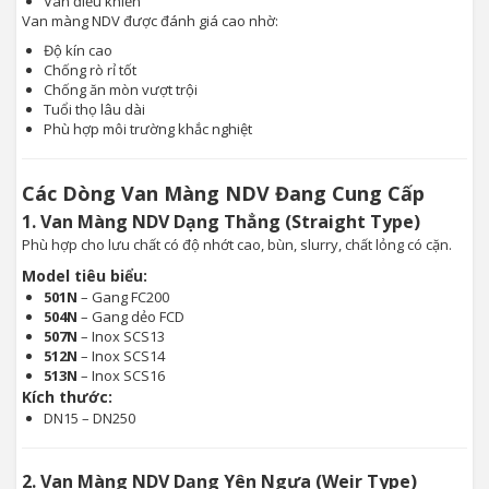
Van điều khiển
Van màng NDV được đánh giá cao nhờ:
Độ kín cao
Chống rò rỉ tốt
Chống ăn mòn vượt trội
Tuổi thọ lâu dài
Phù hợp môi trường khắc nghiệt
Các Dòng Van Màng NDV Đang Cung Cấp
1. Van Màng NDV Dạng Thẳng (Straight Type)
Phù hợp cho lưu chất có độ nhớt cao, bùn, slurry, chất lỏng có cặn.
Model tiêu biểu:
501N
– Gang FC200
504N
– Gang dẻo FCD
507N
– Inox SCS13
512N
– Inox SCS14
513N
– Inox SCS16
Kích thước:
DN15 – DN250
2. Van Màng NDV Dạng Yên Ngựa (Weir Type)