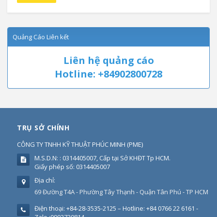
Quảng Cáo Liên kết
Liên hệ quảng cáo
Hotline: +84902800728
TRỤ SỞ CHÍNH
CÔNG TY TNHH KỸ THUẬT PHÚC MINH
(
PME
)
M.S.D.N: : 0314405007, Cấp tại Sở KHĐT Tp HCM.
Giấy phép số: 0314405007
Địa chỉ:
69 Đường T4A - Phường Tây Thạnh - Quận Tân Phú - TP HCM
Điện thoại:
+84-28-3535-2125 – Hotline: +84 0766 22 6161 -