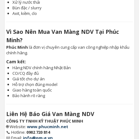
Xử lý nước thải
Bùn đặc / slurry
Axit, kiềm, clo
Vì Sao Nên Mua Van Màng NDV Tại Phúc
Minh?
Phúc Minh
là đơn vị chuyên cung cấp van công nghiệp nhập khẩu
chính hãng.
Cam kết:
Hàng NDV chính hãng Nhật Bản
CO/CQ đầy đủ
Giá tốt cho dự án
Hỗ trợ chọn đúng model
Giao hàng toàn quốc
Bảo hành rõ ràng
Liên Hệ Báo Giá Van Màng NDV
CÔNG TY TNHH KỸ THUẬT PHÚC MINH
🌐 Website:
www.phucminh.net
📞 Hotline:
0902 720 814
📧 Email:
info@pm-e.vn