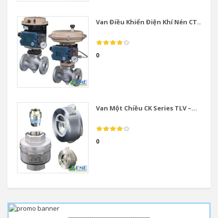
Van Điều Khiển Điện Khí Nén CT...
0
Van Một Chiều CK Series TLV –...
0
------------------------------------------