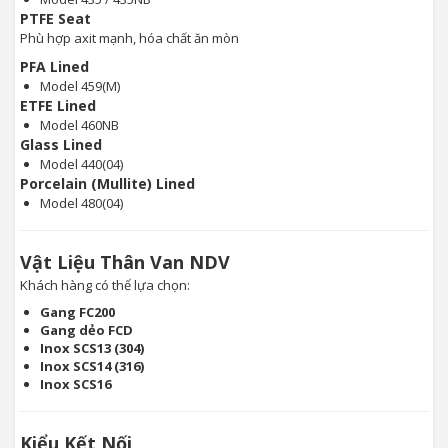
PTFE Seat
Phù hợp axit mạnh, hóa chất ăn mòn
PFA Lined
Model 459(M)
ETFE Lined
Model 460NB
Glass Lined
Model 440(04)
Porcelain (Mullite) Lined
Model 480(04)
Vật Liệu Thân Van NDV
Khách hàng có thể lựa chọn:
Gang FC200
Gang dẻo FCD
Inox SCS13 (304)
Inox SCS14 (316)
Inox SCS16
Kiểu Kết Nối