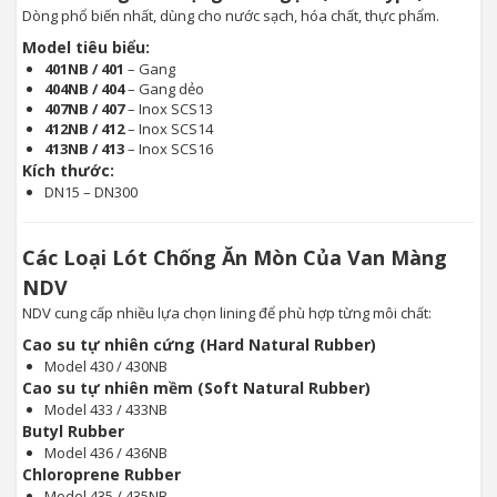
Dòng phổ biến nhất, dùng cho nước sạch, hóa chất, thực phẩm.
Model tiêu biểu:
401NB / 401
– Gang
404NB / 404
– Gang dẻo
407NB / 407
– Inox SCS13
412NB / 412
– Inox SCS14
413NB / 413
– Inox SCS16
Kích thước:
DN15 – DN300
Các Loại Lót Chống Ăn Mòn Của Van Màng
NDV
NDV cung cấp nhiều lựa chọn lining để phù hợp từng môi chất:
Cao su tự nhiên cứng (Hard Natural Rubber)
Model 430 / 430NB
Cao su tự nhiên mềm (Soft Natural Rubber)
Model 433 / 433NB
Butyl Rubber
Model 436 / 436NB
Chloroprene Rubber
Model 435 / 435NB