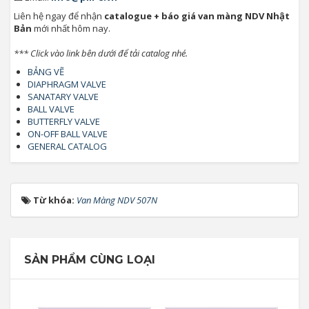
Liên hệ ngay để nhận
catalogue + báo giá van màng NDV Nhật
Bản
mới nhất hôm nay.
*** Click vào link bên dưới để tải catalog nhé.
BẢNG VẼ
DIAPHRAGM VALVE
SANATARY VALVE
BALL VALVE
BUTTERFLY VALVE
ON-OFF BALL VALVE
GENERAL CATALOG
Từ khóa:
Van Màng NDV 507N
SẢN PHẨM CÙNG LOẠI