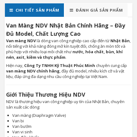
CHI TIẾT SẢN PHẨM
ĐÁNH GIÁ SẢN PHẨM
Van Màng NDV Nhật Bản Chính Hãng – Đầy
Đủ Model, Chất Lượng Cao
Van màng NDV
là dòng van công nghiệp cao cấp đến từ
Nhật Bản
,
nổi tiếng với khả năng đóng mở kín tuyệt đối, chống ăn mòn tốt và
phù hợp với nhiều loại môi chất như
nước, hóa chất, bùn, khí
nén, axit, kiềm và thực phẩm
.
Hiện nay,
Công Ty TNHH Kỹ Thuật Phúc Minh
chuyên cung cấp
van màng NDV chính hãng
, đầy đủ model, nhiều kích cỡ và vật
liệu, đáp ứng đa dạng nhu cầu công nghiệp tại Việt Nam.
Giới Thiệu Thương Hiệu NDV
NDV là thương hiệu van công nghiệp uy tín của Nhật Bản, chuyên
sản xuất các dòng:
Van màng (Diaphragm Valve)
Van bi
Van bướm
Van vi sinh