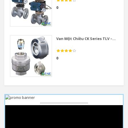
0
Van Một Chiều CK Series TLV –...
0
------------------------------------------