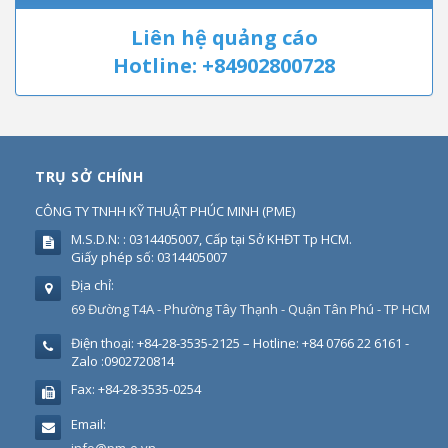
Liên hệ quảng cáo
Hotline: +84902800728
TRỤ SỞ CHÍNH
CÔNG TY TNHH KỸ THUẬT PHÚC MINH
(
PME
)
M.S.D.N: : 0314405007, Cấp tại Sở KHĐT Tp HCM.
Giấy phép số: 0314405007
Địa chỉ:
69 Đường T4A - Phường Tây Thạnh - Quận Tân Phú - TP HCM
Điện thoại:
+84-28-3535-2125 – Hotline: +84 0766 22 6161 -
Zalo :0902720814
Fax:
+84-28-3535-0254
Email: