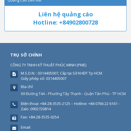
Quảng Cáo Liên kết
Liên hệ quảng cáo
Hotline: +84902800728
TRỤ SỞ CHÍNH
CÔNG TY TNHH KỸ THUẬT PHÚC MINH
(
PME
)
M.S.D.N: : 0314405007, Cấp tại Sở KHĐT Tp HCM.
Giấy phép số: 0314405007
Địa chỉ:
69 Đường T4A - Phường Tây Thạnh - Quận Tân Phú - TP HCM
Điện thoại:
+84-28-3535-2125 – Hotline: +84 0766 22 6161 -
Zalo :0902720814
Fax:
+84-28-3535-0254
Email: