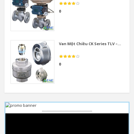
0
Van Một Chiều CK Series TLV –...
0
------------------------------------------