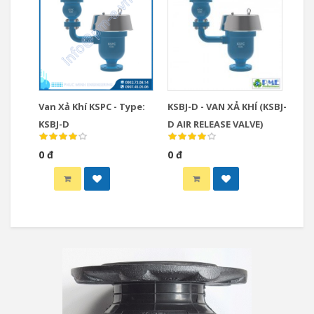
Van Xả Khí KSPC - Type:
KSBJ-D - VAN XẢ KHÍ (KSBJ-
KSBJ-D
D AIR RELEASE VALVE)
0 đ
0 đ