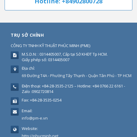
Hotline: +84902800728
TRỤ SỞ CHÍNH
CÔNG TY TNHH KỸ THUẬT PHÚC MINH
(
PME
)
M.S.D.N: : 0314405007, Cấp tại Sở KHĐT Tp HCM.
Giấy phép số: 0314405007
Địa chỉ:
69 Đường T4A - Phường Tây Thạnh - Quận Tân Phú - TP HCM
Điện thoại:
+84-28-3535-2125 – Hotline: +84 0766 22 6161 -
Zalo :0902720814
Fax:
+84-28-3535-0254
Email:
info@pm-e.vn
Website:
http://phucminh.net