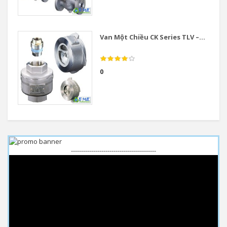
Van Một Chiều CK Series TLV –...
0
------------------------------------------