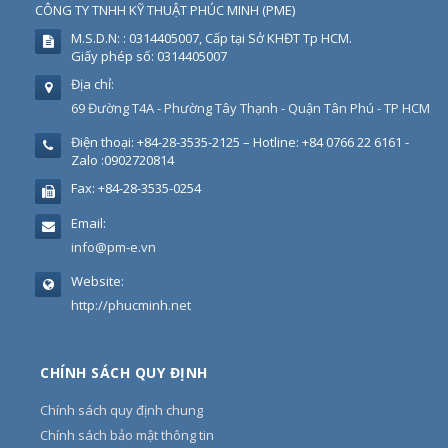
CÔNG TY TNHH KỸ THUẬT PHÚC MINH
(
PME
)
M.S.D.N: : 0314405007, Cấp tại Sở KHĐT Tp HCM.
Giấy phép số: 0314405007
Địa chỉ:
69 Đường T4A - Phường Tây Thạnh - Quận Tân Phú - TP HCM
Điện thoại:
+84-28-3535-2125 – Hotline: +84 0766 22 6161 -
Zalo :0902720814
Fax:
+84-28-3535-0254
Email:
info@pm-e.vn
Website:
http://phucminh.net
CHÍNH SÁCH QUY ĐỊNH
Chính sách quy định chung
Chính sách bảo mật thông tin