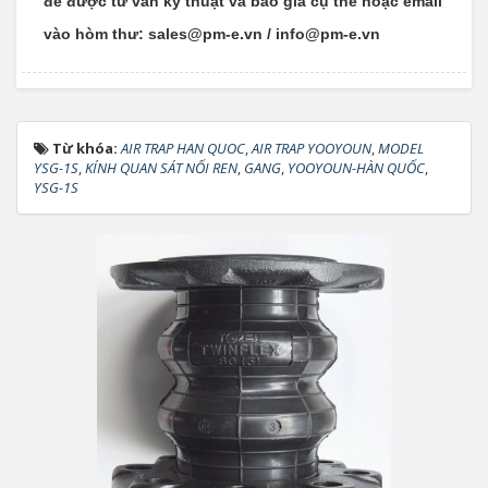
để được tư vấn kỹ thuật và báo giá cụ thể hoặc email
vào hòm thư: sales@pm-e.vn / info@pm-e.vn
Từ khóa:
AIR TRAP HAN QUOC
,
AIR TRAP YOOYOUN
,
MODEL
YSG-1S
,
KÍNH QUAN SÁT NỐI REN
,
GANG
,
YOOYOUN-HÀN QUỐC
,
YSG-1S