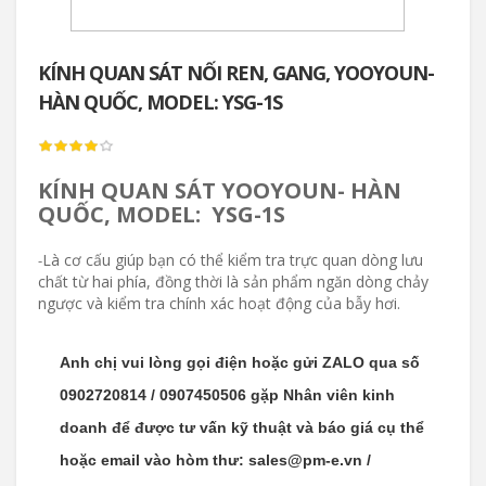
KÍNH QUAN SÁT NỐI REN, GANG, YOOYOUN-
HÀN QUỐC, MODEL: YSG-1S
KÍNH QUAN SÁT YOOYOUN- HÀN
QUỐC, MODEL: YSG-1S
Là cơ cấu giúp bạn có thể kiểm tra trực quan dòng lưu
-
chất từ ​​hai phía, đồng thời là sản phẩm ngăn dòng chảy
ngược và kiểm tra chính xác hoạt động của bẫy hơi.
Anh chị vui lòng gọi điện hoặc gửi ZALO qua số
0902720814 / 0907450506 gặp Nhân viên kinh
doanh để được tư vấn kỹ thuật và báo giá cụ thể
hoặc email vào hòm thư: sales@pm-e.vn /