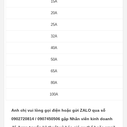
15A
20A
25A
32A
40A
50A
65A
80A
100A
Anh chị vui lòng gọi điện hoặc gửi ZALO qua số
0902720814 / 0907450506 gặp Nhân viên kinh doanh