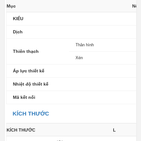
Mục
Nội
KIỂU
Dịch
H
Thân hình
F
Thiên thạch
Xén
T
Áp lực thiết kế
1
Nhiệt độ thiết kế
Mã kết nối
J
KÍCH THƯỚC
KÍCH THƯỚC
L