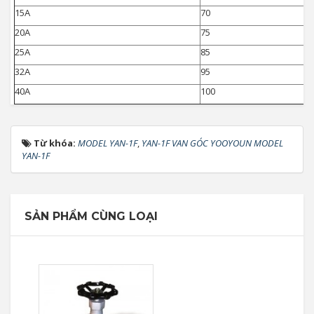
15A
70
20A
75
25A
85
32A
95
40A
100
Từ khóa:
MODEL YAN-1F
,
YAN-1F VAN GÓC YOOYOUN MODEL
YAN-1F
SẢN PHẨM CÙNG LOẠI