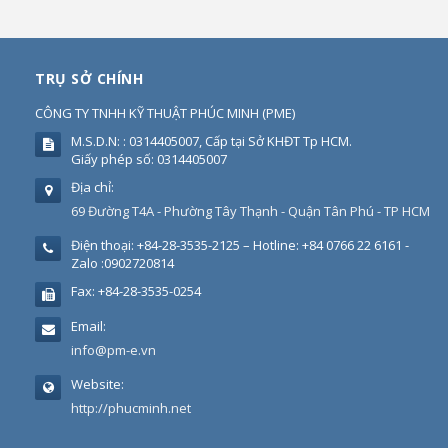
TRỤ SỞ CHÍNH
CÔNG TY TNHH KỸ THUẬT PHÚC MINH
(
PME
)
M.S.D.N: : 0314405007, Cấp tại Sở KHĐT Tp HCM.
Giấy phép số: 0314405007
Địa chỉ:
69 Đường T4A - Phường Tây Thạnh - Quận Tân Phú - TP HCM
Điện thoại:
+84-28-3535-2125 – Hotline: +84 0766 22 6161 -
Zalo :0902720814
Fax:
+84-28-3535-0254
Email:
info@pm-e.vn
Website:
http://phucminh.net