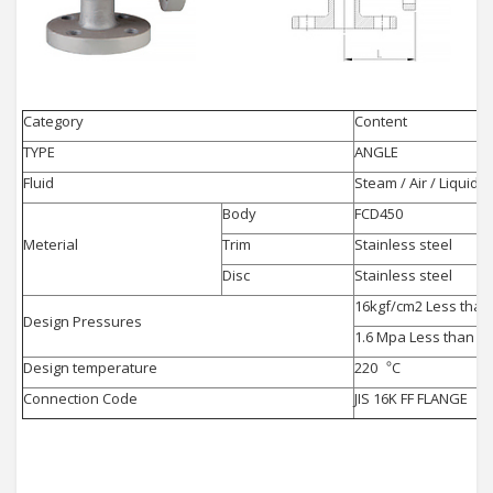
Category
Content
TYPE
ANGLE
Fluid
Steam / Air / Liquid 
Body
FCD450
Meterial
Trim
Stainless steel
Disc
Stainless steel
16kgf/cm2 Less than
Design Pressures
1.6 Mpa Less than
Design temperature
220︒C
Connection Code
JIS 16K FF FLANGE