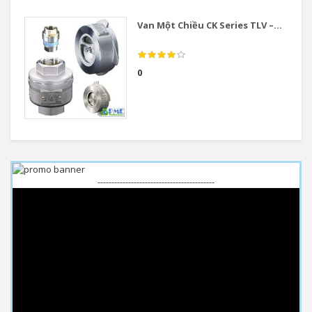
Van Một Chiều CK Series TLV –...
0
------------------------------------------