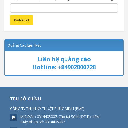
Quảng Cáo Liên kết
Liên hệ quảng cáo
Hotline: +84902800728
TRỤ SỞ CHÍNH
CÔNG TY TNHH KỸ THUẬT PHÚC MINH
(
PME
)
M.S.D.N: : 0314405007, Cấp tại Sở KHĐT Tp HCM.
Giấy phép số: 0314405007