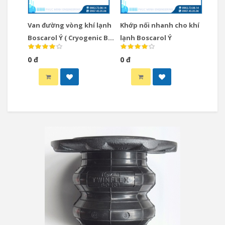
Van đường vòng khí lạnh
Khớp nối nhanh cho khí
Boscarol Ý ( Cryogenic By-
lạnh Boscarol Ý
Passes Valve)
0 đ
0 đ