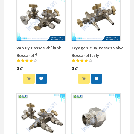
Van By-Passes khí lạnh
Cryogenic By-Passes Valve
Boscarol Ý
Boscarol Italy
0 đ
0 đ