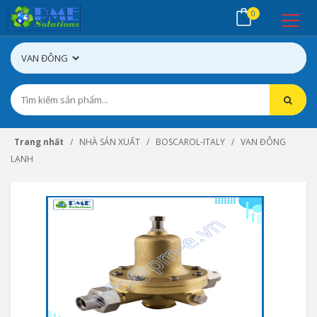
0
Trang nhất
NHÀ SẢN XUẤT
BOSCAROL-ITALY
VAN ĐÔNG
LẠNH