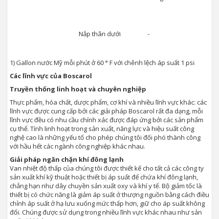
Nắp thân dưới
-
1) Gallon nước Mỹ mỗi phút ở 60 ° F với chênh lệch áp suất 1 psi
Các lĩnh vực của Boscarol
Truyền thống linh hoạt và chuyên nghiệp
Thực phẩm, hóa chất, dược phẩm, cơ khí và nhiều lĩnh vực khác: các
lĩnh vực được cung cấp bởi các giải pháp Boscarol rất đa dạng, mỗi
lĩnh vực đều có nhu cầu chính xác được đáp ứng bởi các sản phẩm
cụ thể. Tính linh hoạt trong sản xuất, năng lực và hiệu suất công
nghệ cao là những yếu tố cho phép chúng tôi đối phó thành công
với hầu hết các ngành công nghiệp khác nhau.
Giải pháp ngăn chặn khí đông lạnh
Van nhiệt độ thấp của chúng tôi được thiết kế cho tất cả các công ty
sản xuất khí kỹ thuật hoặc thiết bị áp suất để chứa khí đông lạnh,
chẳng hạn như dây chuyền sản xuất oxy và khí y tế. Bộ giảm tốc là
thiết bị có chức năng là giảm áp suất ở thượng nguồn bằng cách điều
chỉnh áp suất ở hạ lưu xuống mức thấp hơn, giữ cho áp suất không
đổi. Chúng được sử dụng trong nhiều lĩnh vực khác nhau như sản