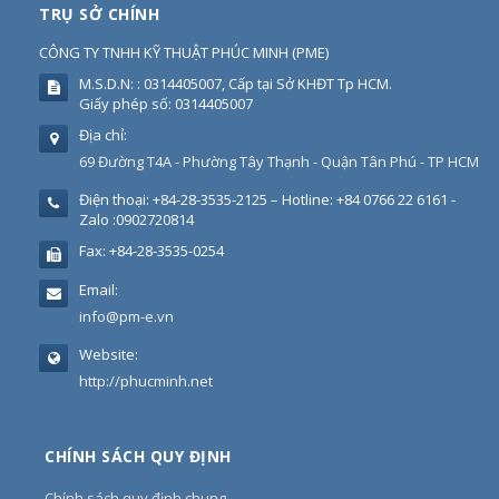
TRỤ SỞ CHÍNH
CÔNG TY TNHH KỸ THUẬT PHÚC MINH
(
PME
)
M.S.D.N: : 0314405007, Cấp tại Sở KHĐT Tp HCM.
Giấy phép số: 0314405007
Địa chỉ:
69 Đường T4A - Phường Tây Thạnh - Quận Tân Phú - TP HCM
Điện thoại:
+84-28-3535-2125 – Hotline: +84 0766 22 6161 -
Zalo :0902720814
Fax:
+84-28-3535-0254
Email:
info@pm-e.vn
Website:
http://phucminh.net
CHÍNH SÁCH QUY ĐỊNH
Chính sách quy định chung