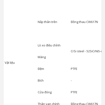
Nắp thân trên
Đồng thau CW617N
Lò xo điều chỉnh
CrSi steel - 52SiCrNi5-c
Màng
Vật liệu
Đệm
PTFE
Bích
-
Cửa đóng
PTFE
Thân van chính
Đồng thau CW617N