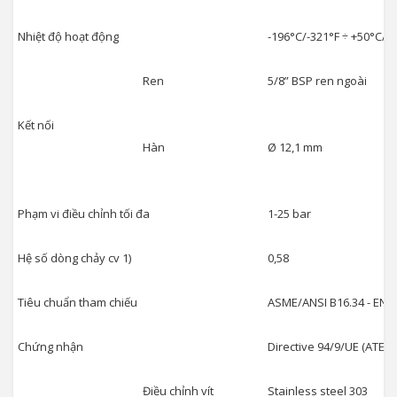
Nhiệt độ hoạt động
-196°C/-321°F ÷ +50°C/+
Ren
5/8” BSP ren ngoài
Kết nối
Hàn
Ø 12,1 mm
Phạm vi điều chỉnh tối đa
1-25 bar
Hệ số dòng chảy cv 1)
0,58
Tiêu chuẩn tham chiếu
ASME/ANSI B16.34 - EN 12
Chứng nhận
Directive 94/9/UE (ATEX)
Điều chỉnh vít
Stainless steel 303