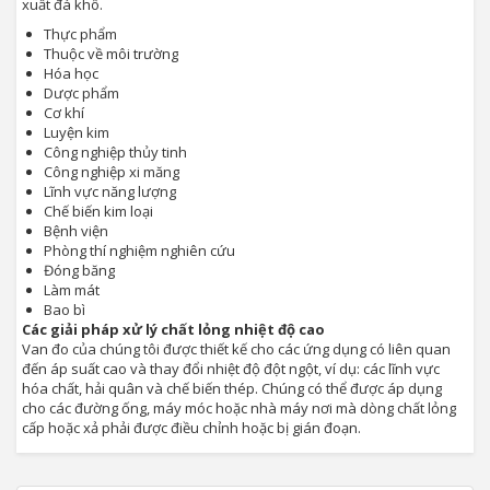
xuất đá khô.
Thực phẩm
Thuộc về môi trường
Hóa học
Dược phẩm
Cơ khí
Luyện kim
Công nghiệp thủy tinh
Công nghiệp xi măng
Lĩnh vực năng lượng
Chế biến kim loại
Bệnh viện
Phòng thí nghiệm nghiên cứu
Đóng băng
Làm mát
Bao bì
Các giải pháp xử lý chất lỏng nhiệt độ cao
Van đo của chúng tôi được thiết kế cho các ứng dụng có liên quan
đến áp suất cao và thay đổi nhiệt độ đột ngột, ví dụ: các lĩnh vực
hóa chất, hải quân và chế biến thép. Chúng có thể được áp dụng
cho các đường ống, máy móc hoặc nhà máy nơi mà dòng chất lỏng
cấp hoặc xả phải được điều chỉnh hoặc bị gián đoạn.