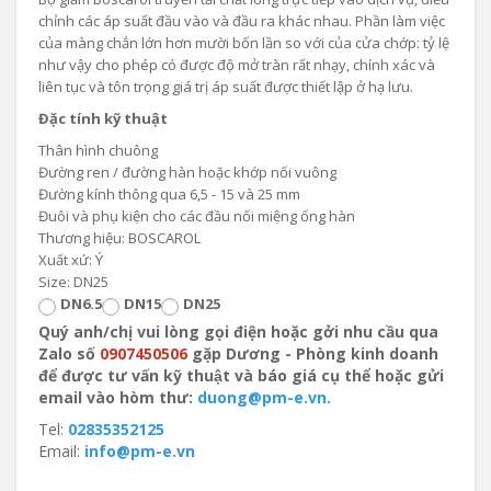
chỉnh các áp suất đầu vào và đầu ra khác nhau. Phần làm việc
của màng chắn lớn hơn mười bốn lần so với của cửa chớp: tỷ lệ
như vậy cho phép có được độ mở tràn rất nhạy, chính xác và
liên tục và tôn trọng giá trị áp suất được thiết lập ở hạ lưu.
Đặc tính kỹ thuật
Thân hình chuông
Đường ren / đường hàn hoặc khớp nối vuông
Đường kính thông qua 6,5 ​​- 15 và 25 mm
Đuôi và phụ kiện cho các đầu nối miệng ống hàn
Thương hiệu: BOSCAROL
Xuất xứ: Ý
Size: DN25
DN6.5
DN15
DN25
Quý anh/chị vui lòng gọi điện hoặc gởi nhu cầu qua
Zalo số
0907450506
gặp Dương - Phòng kinh doanh
để được tư vấn kỹ thuật và báo giá cụ thể hoặc gửi
email vào hòm thư:
duong@pm-e.vn.
Tel:
02835352125
Email:
info@pm-e.vn