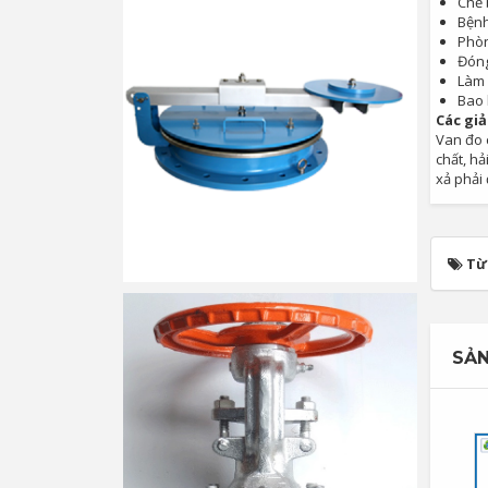
Chế 
Bệnh
Phòn
Đón
Làm
Bao 
Các giả
Van đo c
chất, h
xả phải 
Từ
SẢN