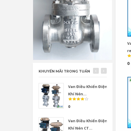
V
re
0
KHUYẾN MÃI TRONG TUẦN
Van Điều Khiển Điện
Khí Nén...
0
Van Điều Khiển Điện
Khí Nén CT...