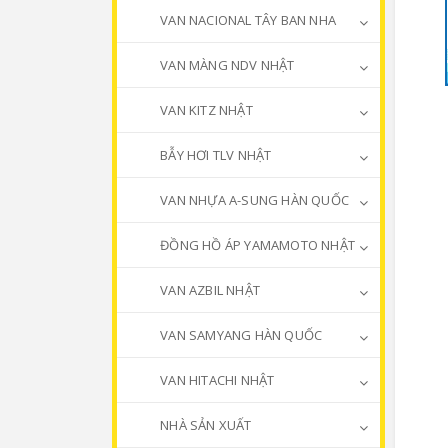
VAN NACIONAL TÂY BAN NHA
VAN MÀNG NDV NHẬT
VAN KITZ NHẬT
BẪY HƠI TLV NHẬT
VAN NHỰA A-SUNG HÀN QUỐC
ĐỒNG HỒ ÁP YAMAMOTO NHẬT
VAN AZBIL NHẬT
VAN SAMYANG HÀN QUỐC
VAN HITACHI NHẬT
NHÀ SẢN XUẤT