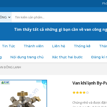
Phò
Tìm thấy tất cả những gì bạn cần về van công n
Tin Tức
Thành viên
Liên hệ
Thống kê
Thăm
g
Nội dung trang chủ
Xác thực hai bước
Đăng kí 
AN ĐÔNG LẠNH
Van khí lạnh By-Pa
Chúng nhỏ và được đặt t