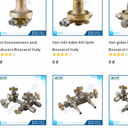
an Economisers and
Van tiết kiệm khí lạnh
Van giảm 
ducers Boscarol Italy
Boscarol Italy
Boscarol I
 đ
0 đ
0 đ
Bơm Thu Hồi Nước
Van Giảm Áp Hơi TLV
Ngưng TLV...
COSR...
0
0
Bơm Thu Hồi Nước
Van Giảm Áp Hơi TLV
Ngưng Chân...
COS Series...