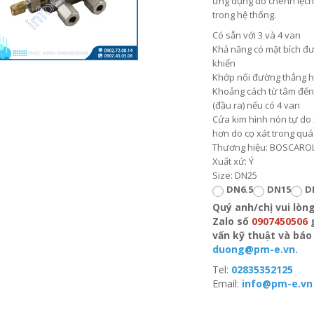
ứng dụng đo chênh lệch
trong hệ thống.
Có sẵn với 3 và 4 van
Khả năng có mặt bích đư
khiển
Khớp nối đường thẳng 
Khoảng cách từ tâm đến 
(đầu ra) nếu có 4 van
Cửa kim hình nón tự do
hơn do cọ xát trong quá
Thương hiệu: BOSCARO
Xuất xứ: Ý
Size: DN25
DN6.5
DN15
D
Quý anh/chị vui lòn
Zalo số
0907450506
vấn kỹ thuật và b
duong@pm-e.vn.
Tel:
02835352125
Email:
info@pm-e.vn