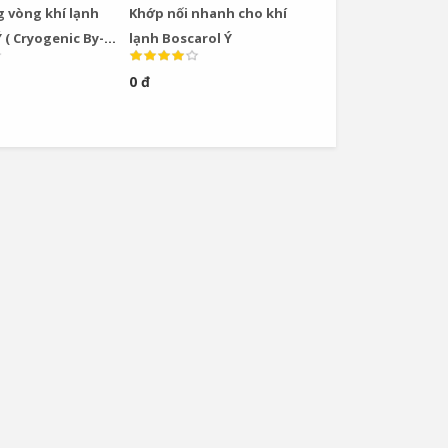
 vòng khí lạnh
Khớp nối nhanh cho khí
 ( Cryogenic By-
lạnh Boscarol Ý
ve)
0 đ