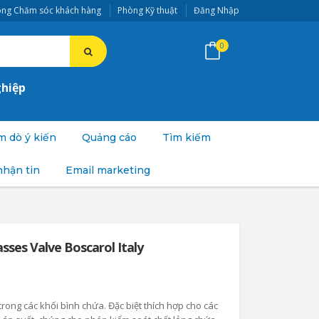
ng Chăm sóc khách hàng
Phòng Kỹ thuật
Đăng Nhập
0
ghiệp
 dò ý kiến
Quảng cáo
Tìm kiếm
nhận tin
Email marketing
sses Valve Boscarol Italy
rong các khối bình chứa. Đặc biệt thích hợp cho các