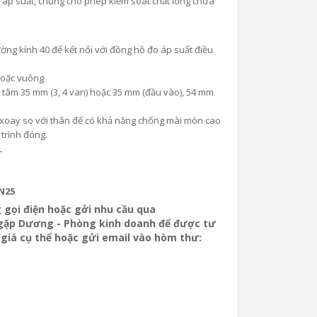
 áp suất, chúng cho phép kiểm soát chất lỏng chứa
ờng kính 40 để kết nối với đồng hồ đo áp suất điều
hoặc vuông
tâm 35 mm (3, 4 van) hoặc 35 mm (đầu vào), 54 mm
 xoay so với thân để có khả năng chống mài mòn cao
 trình đóng.
L
N25
g gọi điện hoặc gởi nhu cầu qua
gặp Dương - Phòng kinh doanh để được tư
áo giá cụ thể hoặc gửi email vào hòm thư: