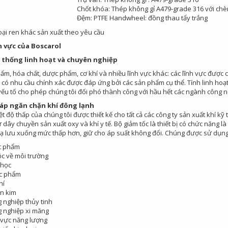
Chốt khóa: Thép không gỉ A479-grade 316 với chèn
Đệm: PTFE Handwheel: đồng thau tẩy trắng
oại ren khác sản xuất theo yêu cầu
h vực của Boscarol
 thống linh hoạt và chuyên nghiệp
m, hóa chất, dược phẩm, cơ khí và nhiều lĩnh vực khác: các lĩnh vực được c
có nhu cầu chính xác được đáp ứng bởi các sản phẩm cụ thể. Tính linh hoạt 
ếu tố cho phép chúng tôi đối phó thành công với hầu hết các ngành công 
háp ngăn chặn khí đông lạnh
t độ thấp của chúng tôi được thiết kế cho tất cả các công ty sản xuất khí kỹ
dây chuyền sản xuất oxy và khí y tế. Bộ giảm tốc là thiết bị có chức năng 
hạ lưu xuống mức thấp hơn, giữ cho áp suất không đổi. Chúng được sử dụng
c phẩm
c về môi trường
 học
c phẩm
hí
n kim
 nghiệp thủy tinh
 nghiệp xi măng
 vực năng lượng