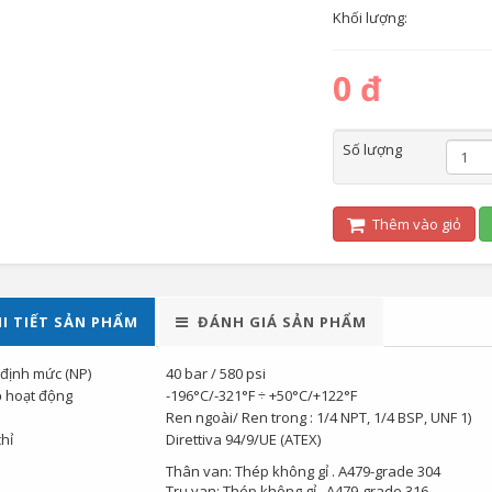
Khối lượng:
0 đ
Số lượng
Thêm vào giỏ
I TIẾT SẢN PHẨM
ĐÁNH GIÁ SẢN PHẨM
 định mức (NP)
40 bar / 580 psi
ộ hoạt động
-196°C/-321°F ÷ +50°C/+122°F
Ren ngoài/ Ren trong : 1/4 NPT, 1/4 BSP, UNF 1)
hỉ
Direttiva 94/9/UE (ATEX)
Thân van: Thép không gỉ . A479-grade 304
Trụ van: Thép không gỉ . A479-grade 316