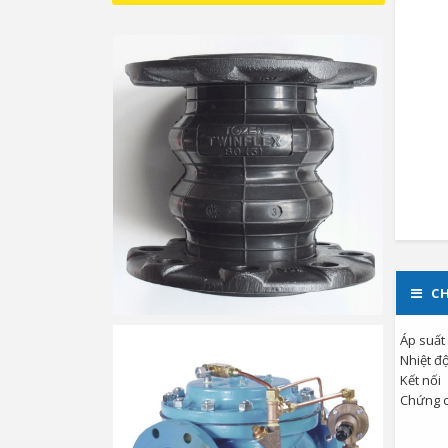
CH
Áp suất
Nhiệt đ
Kết nối
Chứng c