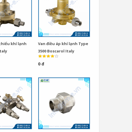
thiểu khí lạnh
Van điều áp khí lạnh Type
taly
3500 Boscarol Italy
0 đ
Van Cầu Ống Xếp
TLV BE1 –...
0