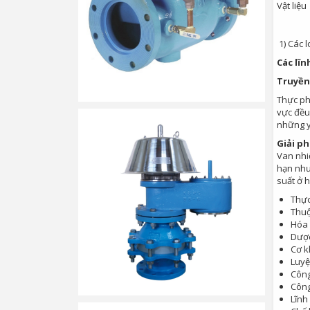
Vật liệu
1) Các l
Các lĩn
Truyền
Thực phẩ
vực đều 
những y
Giải p
Van nhiệ
hạn như 
suất ở 
Thự
Thuộ
Hóa
Dượ
Cơ k
Luyệ
Công
Công
Lĩnh