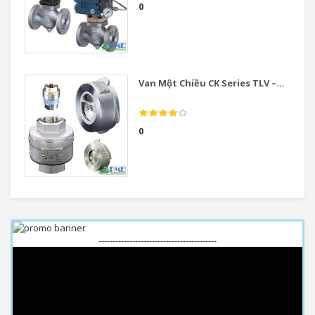
0
Van Một Chiều CK Series TLV –...
0
------------------------------------------