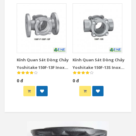
Kính Quan Sát Dòng Chảy
Kính Quan Sát Dòng Chảy
Yoshitake 150F-13F Inox
Yoshitake 150F-13S Inox
Nhật Bản DN15-DN100
Nhật Bản DN15-DN50
0 đ
0 đ
JIS10K