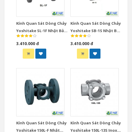
Kính Quan Sát Dòng Chảy
Kính Quan Sát Dòng Chảy
Yoshitake SL-1F Nhật Bản
Yoshitake SB-1S Nhật Bản
DN15-DN50 Mặt Bích
DN15-DN50 Ren JIS Rc
3.410.000 đ
3.410.000 đ
JIS10K
Kính Quan Sát Dòng Chảy
Kính Quan Sát Dòng Chảy
Yoshitake 150L-F Nhật
Yoshitake 150L-13S Inox