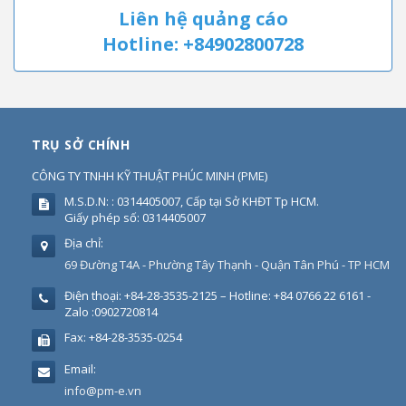
Liên hệ quảng cáo
Hotline: +84902800728
TRỤ SỞ CHÍNH
CÔNG TY TNHH KỸ THUẬT PHÚC MINH
(
PME
)
M.S.D.N: : 0314405007, Cấp tại Sở KHĐT Tp HCM.
Giấy phép số: 0314405007
Địa chỉ:
69 Đường T4A - Phường Tây Thạnh - Quận Tân Phú - TP HCM
Điện thoại:
+84-28-3535-2125 – Hotline: +84 0766 22 6161 -
Zalo :0902720814
Fax:
+84-28-3535-0254
Email:
info@pm-e.vn