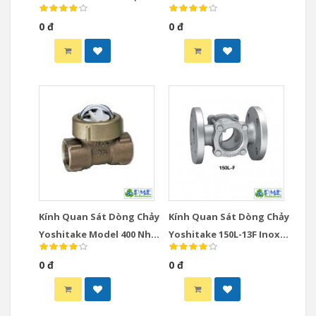
Bản DN65-DN150 JIS10K
Nhật Bản DN15-DN50 Ren
0 đ
0 đ
JIS Rc
Kính Quan Sát Dòng Chảy
Kính Quan Sát Dòng Chảy
Yoshitake Model 400 Nhật
Yoshitake 150L-13F Inox
Bản DN10-DN25 Spinner
Nhật Bản DN15-DN100
0 đ
0 đ
Type
JIS10K