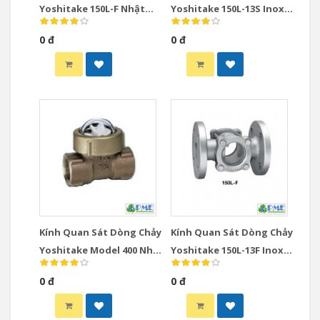
Yoshitake 150L-F Nhật
Yoshitake 150L-13S Inox
Bản DN65-DN150 JIS10K
Nhật Bản DN15-DN50 Ren
0 đ
0 đ
JIS Rc
Kính Quan Sát Dòng Chảy
Kính Quan Sát Dòng Chảy
Yoshitake Model 400 Nhật
Yoshitake 150L-13F Inox
Bản DN10-DN25 Spinner
Nhật Bản DN15-DN100
0 đ
0 đ
Type
JIS10K