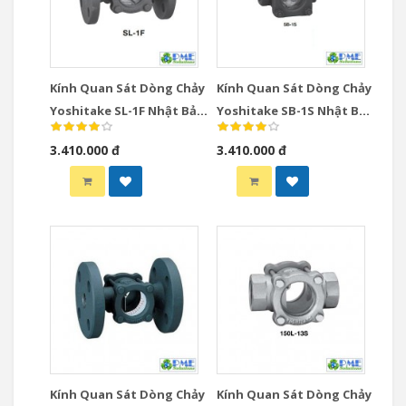
Kính Quan Sát Dòng Chảy
Kính Quan Sát Dòng Chảy
Yoshitake SL-1F Nhật Bản
Yoshitake SB-1S Nhật Bản
DN15-DN50 Mặt Bích
DN15-DN50 Ren JIS Rc
3.410.000 đ
3.410.000 đ
JIS10K
Kính Quan Sát Dòng Chảy
Kính Quan Sát Dòng Chảy