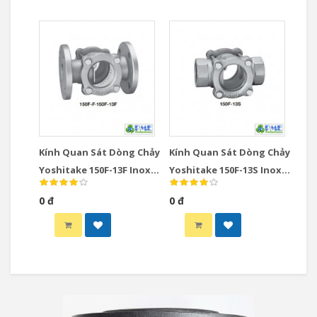
Kính Quan Sát Dòng Chảy
Kính Quan Sát Dòng Chảy
Yoshitake 150F-13F Inox
Yoshitake 150F-13S Inox
Nhật Bản DN15-DN100
Nhật Bản DN15-DN50
0 đ
0 đ
JIS10K