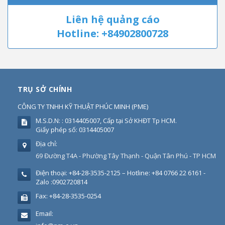
Liên hệ quảng cáo
Hotline: +84902800728
TRỤ SỞ CHÍNH
CÔNG TY TNHH KỸ THUẬT PHÚC MINH
(
PME
)
M.S.D.N: : 0314405007, Cấp tại Sở KHĐT Tp HCM.
Giấy phép số: 0314405007
Địa chỉ:
69 Đường T4A - Phường Tây Thạnh - Quận Tân Phú - TP HCM
Điện thoại:
+84-28-3535-2125 – Hotline: +84 0766 22 6161 -
Zalo :0902720814
Fax:
+84-28-3535-0254
Email: