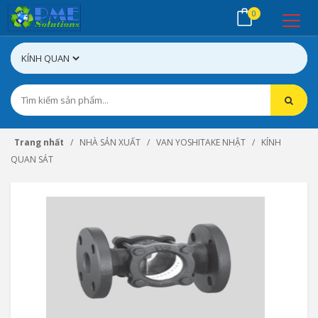
0
Trang nhất
NHÀ SẢN XUẤT
VAN YOSHITAKE NHẬT
KÍNH
QUAN SÁT