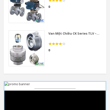
0
Van Một Chiều CK Series TLV –...
0
------------------------------------------