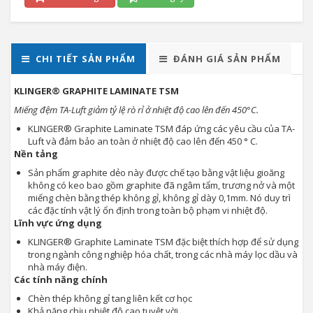
CHI TIẾT SẢN PHẨM
ĐÁNH GIÁ SẢN PHẨM
KLINGER® GRAPHITE LAMINATE TSM
Miếng đệm TA-Luft giảm tỷ lệ rò rỉ ở nhiệt độ cao lên đến 450°C.
KLINGER® Graphite Laminate TSM đáp ứng các yêu cầu của TA-
Luft và đảm bảo an toàn ở nhiệt độ cao lên đến 450 ° C.
Nền tảng
Sản phẩm graphite dẻo này được chế tạo bằng vật liệu gioăng
không có keo bao gồm graphite đã ngâm tẩm, trương nở và một
miếng chèn bằng thép không gỉ, không gỉ dày 0,1mm. Nó duy trì
các đặc tính vật lý ổn định trong toàn bộ phạm vi nhiệt độ.
Lĩnh vực ứng dụng
KLINGER® Graphite Laminate TSM đặc biệt thích hợp để sử dụng
trong ngành công nghiệp hóa chất, trong các nhà máy lọc dầu và
nhà máy điện.
Các tính năng chính
Chèn thép không gỉ tang liên kết cơ học
Khả năng chịu nhiệt độ cao tuyệt vời