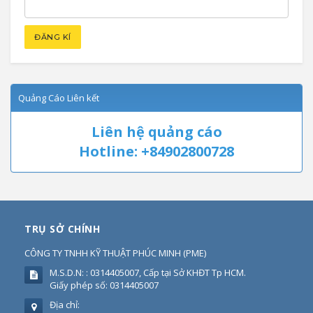
Quảng Cáo Liên kết
Liên hệ quảng cáo
Hotline: +84902800728
TRỤ SỞ CHÍNH
CÔNG TY TNHH KỸ THUẬT PHÚC MINH
(
PME
)
M.S.D.N: : 0314405007, Cấp tại Sở KHĐT Tp HCM.
Giấy phép số: 0314405007
Địa chỉ: