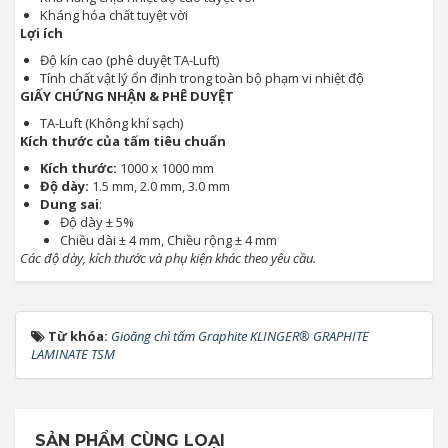
Kháng hóa chất tuyệt vời
Lợi ích
Độ kín cao (phê duyệt TA-Luft)
Tính chất vật lý ổn định trong toàn bộ phạm vi nhiệt độ
GIẤY CHỨNG NHẬN & PHÊ DUYỆT
TA-Luft (Không khí sạch)
Kích thước của tấm tiêu chuẩn
Kích thước:
1000 x 1000 mm
Độ dày:
1.5 mm, 2.0 mm, 3.0 mm
Dung sai
:
Độ dày ± 5%
Chiều dài ± 4 mm, Chiều rộng ± 4 mm
Các độ dày, kích thước và phụ kiện khác theo yêu cầu.
Từ khóa:
Gioăng chì tấm Graphite KLINGER® GRAPHITE
LAMINATE TSM
SẢN PHẨM CÙNG LOẠI