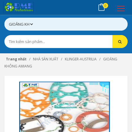
0
Trang nhất
NHÀ SẢN XUẤT
KLINGER-AUSTRILIA
GIOĂNG
KHÔNG AMIANG