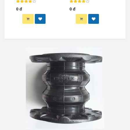
0 đ
0 đ