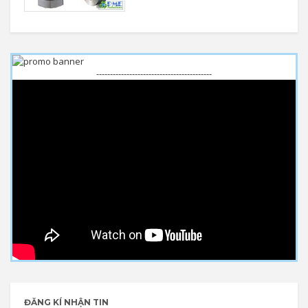
------------------------------------------
ĐĂNG KÍ NHẬN TIN