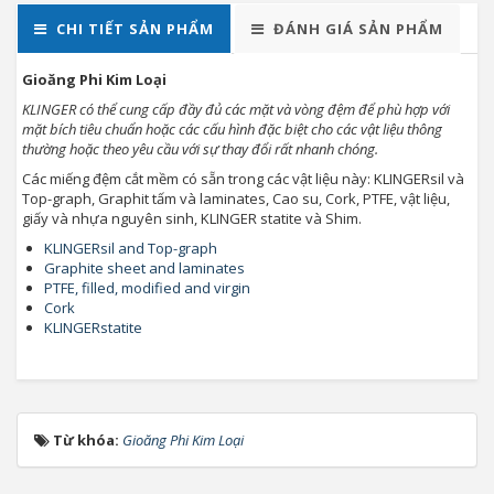
CHI TIẾT SẢN PHẨM
ĐÁNH GIÁ SẢN PHẨM
Gioăng Phi Kim Loại
KLINGER có thể cung cấp đầy đủ các mặt và vòng đệm để phù hợp với
mặt bích tiêu chuẩn hoặc các cấu hình đặc biệt cho các vật liệu thông
thường hoặc theo yêu cầu với sự thay đổi rất nhanh chóng.
Các miếng đệm cắt mềm có sẵn trong các vật liệu này: KLINGERsil và
Top-graph, Graphit tấm và laminates, Cao su, Cork, PTFE, vật liệu,
giấy và nhựa nguyên sinh, KLINGER statite và Shim.
KLINGERsil and Top-graph
Graphite sheet and laminates
PTFE, filled, modified and virgin
Cork
KLINGERstatite
Từ khóa:
Gioăng Phi Kim Loại