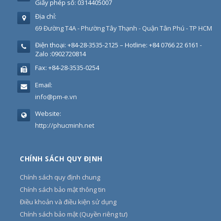
Giấy phép số: 0314405007
Địa chỉ:
69 Đường T4A - Phường Tây Thạnh - Quận Tân Phú - TP HCM
Điện thoại:
+84-28-3535-2125 – Hotline: +84 0766 22 6161 -
Zalo :0902720814
Fax:
+84-28-3535-0254
Email:
info@pm-e.vn
Website:
http://phucminh.net
CHÍNH SÁCH QUY ĐỊNH
Chính sách quy định chung
Chính sách bảo mật thông tin
Điều khoản và điều kiện sử dụng
Chính sách bảo mật (Quyền riêng tư)