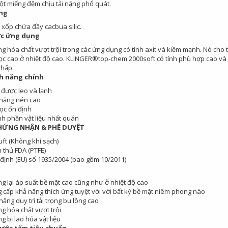
ột miếng đệm chịu tải nặng phổ quát.
ng
 xốp chứa đầy cacbua silic.
ực ứng dụng
g hóa chất vượt trội trong các ứng dụng có tính axit và kiềm mạnh. Nó cho t
ọc cao ở nhiệt độ cao. KLINGER®top-chem 2000soft có tính phù hợp cao và lý
thấp.
nh năng chính
 được leo và lạnh
năng nén cao
ọc ổn định
h phần vật liệu nhất quán
HỨNG NHẬN & PHÊ DUYỆT
uft (Không khí sạch)
 thủ FDA (PTFE)
định (EU) số 1935/2004 (bao gồm 10/2011)
g lại áp suất bề mặt cao cũng như ở nhiệt độ cao
 cấp khả năng thích ứng tuyệt vời với bất kỳ bề mặt niêm phong nào
năng duy trì tải trọng bu lông cao
g hóa chất vượt trội
g bị lão hóa vật liệu