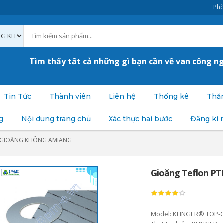
Phò
Tìm thấy tất cả những gì bạn cần về van công n
Tin Tức
Thành viên
Liên hệ
Thống kê
Thăm
g
Nội dung trang chủ
Xác thực hai bước
Đăng kí 
GIOĂNG KHÔNG AMIANG
Gioăng Teflon P
Model: KLINGER® TOP-