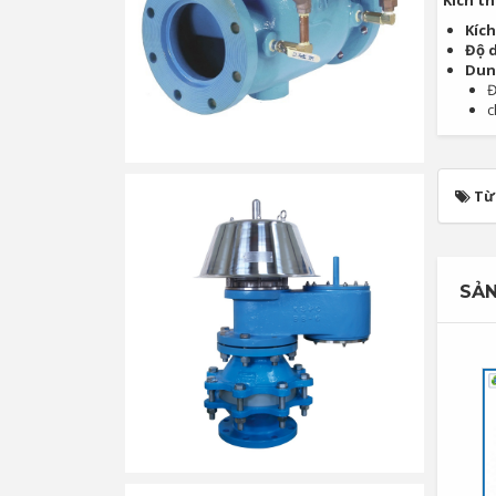
Kích t
Kích
Độ 
Dung
Đ
c
Từ
SẢN