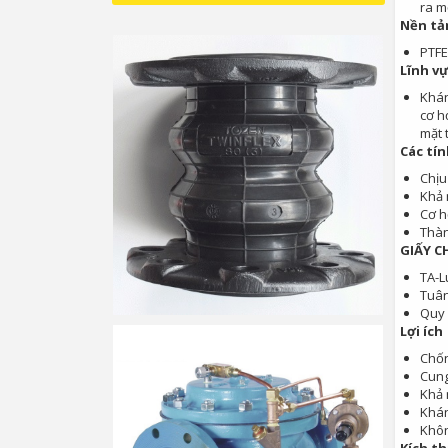
ra m
Nền tả
PTFE
Lĩnh v
Khán
cơ h
mặt 
Các tí
Chịu
Khả 
Cơ h
Thàn
GIẤY C
TA-L
Tuân
Quy 
Lợi ích
Chốn
Cung
Khả 
Khán
Khôn