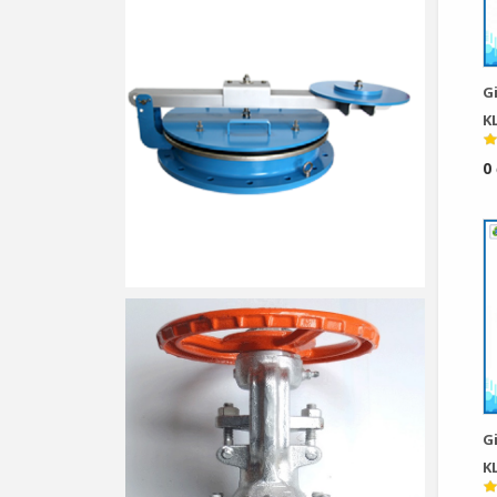
G
K
0
G
K