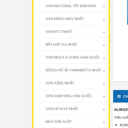
VAN NACIONAL TÂY BAN NHA
VAN MÀNG NDV NHẬT
VAN KITZ NHẬT
BẪY HƠI TLV NHẬT
VAN NHỰA A-SUNG HÀN QUỐC
ĐỒNG HỒ ÁP YAMAMOTO NHẬT
VAN AZBIL NHẬT
VAN SAMYANG HÀN QUỐC
CH
VAN HITACHI NHẬT
KLINGE
Hiệu suấ
NHÀ SẢN XUẤT
KLIN