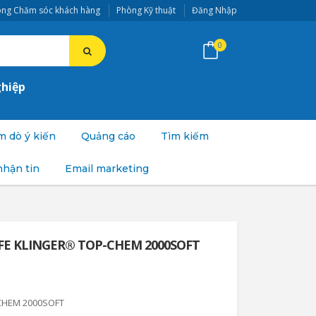
ng Chăm sóc khách hàng
Phòng Kỹ thuật
Đăng Nhập
0
ghiệp
 dò ý kiến
Quảng cáo
Tìm kiếm
nhận tin
Email marketing
TFE KLINGER® TOP-CHEM 2000SOFT
CHEM 2000SOFT