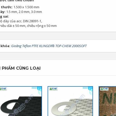
hước tấm tiêu chuẩn
 thước:
1.500 x 1.500 mm
dày:
1.5 mm, 2.0 mm, 3.0 mm
 sai:
ộ dày của acc. DIN 28091-1,
hiều dài ± 50 mm, chiều rộng ± 50 mm
 khóa:
Gioăng Teflon PTFE KLINGER® TOP-CHEM 2000SOFT
 PHẨM CÙNG LOẠI