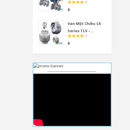
0
Van Một Chiều CK
Series TLV –...
0
------------------------------------------