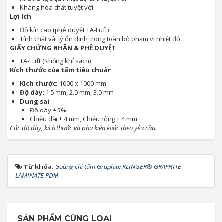
Kháng hóa chất tuyệt vời
Lợi ích
Độ kín cao (phê duyệt TA-Luft)
Tính chất vật lý ổn định trong toàn bộ phạm vi nhiệt độ
GIẤY CHỨNG NHẬN & PHÊ DUYỆT
TA-Luft (Không khí sạch)
Kích thước của tấm tiêu chuẩn
Kích thước:
1000 x 1000 mm
Độ dày:
1.5 mm, 2.0 mm, 3.0 mm
Dung sai
:
Độ dày ± 5%
Chiều dài ± 4 mm, Chiều rộng ± 4 mm
Các độ dày, kích thước và phụ kiện khác theo yêu cầu.
Từ khóa:
Goăng chì tấm Graphite KLINGER® GRAPHITE
LAMINATE PDM
SẢN PHẨM CÙNG LOẠI