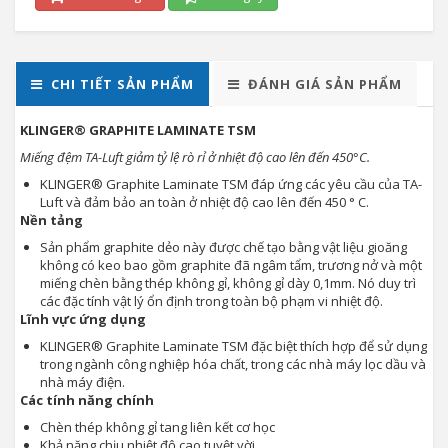
CHI TIẾT SẢN PHẨM
ĐÁNH GIÁ SẢN PHẨM
KLINGER® GRAPHITE LAMINATE TSM
Miếng đệm TA-Luft giảm tỷ lệ rò rỉ ở nhiệt độ cao lên đến 450°C.
KLINGER® Graphite Laminate TSM đáp ứng các yêu cầu của TA-
Luft và đảm bảo an toàn ở nhiệt độ cao lên đến 450 ° C.
Nền tảng
Sản phẩm graphite dẻo này được chế tạo bằng vật liệu gioăng
không có keo bao gồm graphite đã ngâm tẩm, trương nở và một
miếng chèn bằng thép không gỉ, không gỉ dày 0,1mm. Nó duy trì
các đặc tính vật lý ổn định trong toàn bộ phạm vi nhiệt độ.
Lĩnh vực ứng dụng
KLINGER® Graphite Laminate TSM đặc biệt thích hợp để sử dụng
trong ngành công nghiệp hóa chất, trong các nhà máy lọc dầu và
nhà máy điện.
Các tính năng chính
Chèn thép không gỉ tang liên kết cơ học
Khả năng chịu nhiệt độ cao tuyệt vời