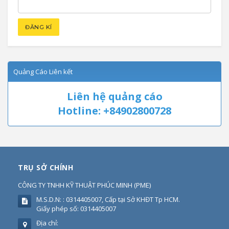
Quảng Cáo Liên kết
Liên hệ quảng cáo
Hotline: +84902800728
TRỤ SỞ CHÍNH
CÔNG TY TNHH KỸ THUẬT PHÚC MINH
(
PME
)
M.S.D.N: : 0314405007, Cấp tại Sở KHĐT Tp HCM.
Giấy phép số: 0314405007
Địa chỉ: